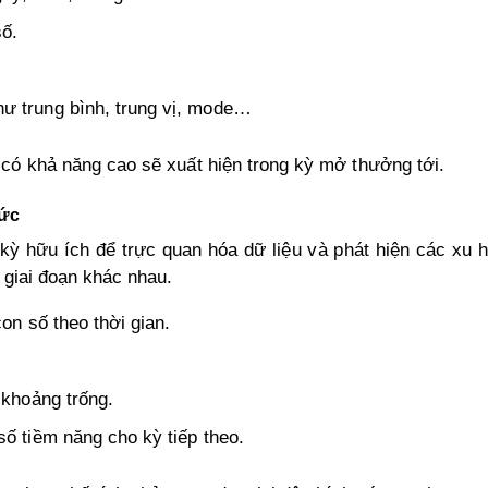
số.
ư trung bình, trung vị, mode…
có khả năng cao sẽ xuất hiện trong kỳ mở thưởng tới.
hức
 kỳ hữu ích để trực quan hóa dữ liệu và phát hiện các xu
 giai đoạn khác nhau.
on số theo thời gian.
 khoảng trống.
ố tiềm năng cho kỳ tiếp theo.