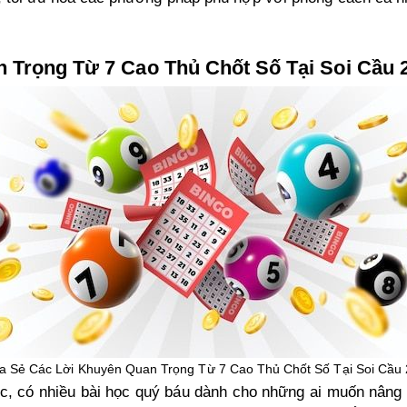
 Trọng Từ 7 Cao Thủ Chốt Số Tại Soi Cầu 
a Sẻ Các Lời Khuyên Quan Trọng Từ 7 Cao Thủ Chốt Số Tại Soi Cầu
ớc, có nhiều bài học quý báu dành cho những ai muốn nâng