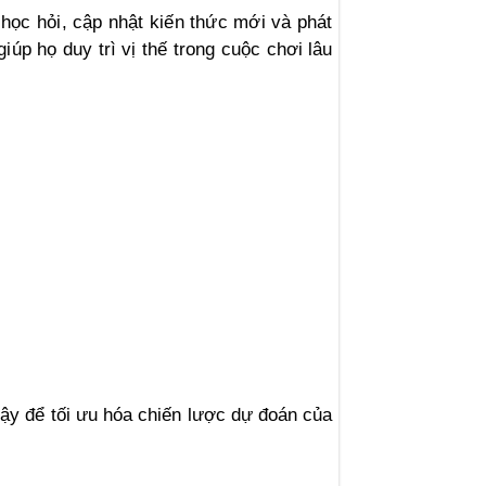
ọc hỏi, cập nhật kiến thức mới và phát
iúp họ duy trì vị thế trong cuộc chơi lâu
cậy để tối ưu hóa chiến lược dự đoán của