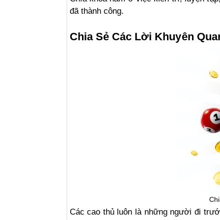
đã thành công.
Chia Sẻ Các Lời Khuyên Quan
Chi
Các cao thủ luôn là những người đi trư