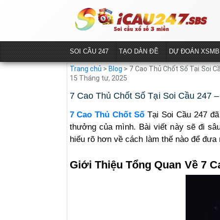
SOI CẦU 247
TẠO DÀN ĐỀ
DỰ ĐOÁN XSMB
Trang chủ
>
Blog
>
7 Cao Thủ Chốt Số Tại Soi C
15 Tháng tư, 2025
7 Cao Thủ Chốt Số Tại Soi Cầu 247 –
7 Cao Thủ Chốt Số
Tại Soi Cầu 247 đã
thưởng của mình. Bài viết này sẽ đi sâ
hiểu rõ hơn về cách làm thế nào để đưa 
Giới Thiệu Tổng Quan Về 7 C