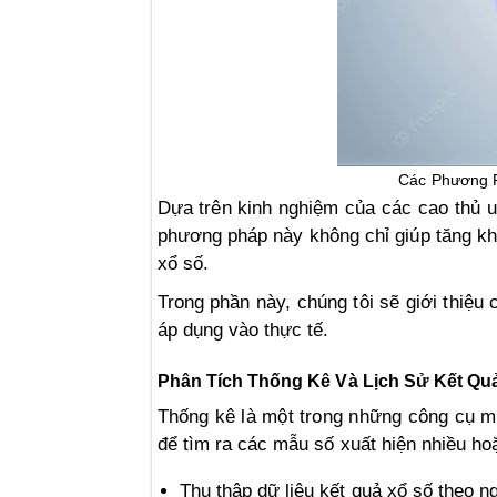
Các Phương P
Dựa trên kinh nghiệm của các cao thủ u
phương pháp này không chỉ giúp tăng kh
xổ số.
Trong phần này, chúng tôi sẽ giới thiệu
áp dụng vào thực tế.
Phân Tích Thống Kê Và Lịch Sử Kết Qu
Thống kê là một trong những công cụ m
để tìm ra các mẫu số xuất hiện nhiều ho
Thu thập dữ liệu kết quả xổ số theo ng