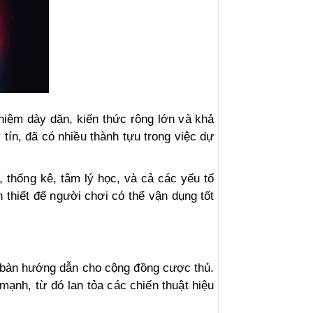
hiệm dày dặn, kiến thức rộng lớn và khả
ín, đã có nhiều thành tựu trong việc dự
thống kê, tâm lý học, và cả các yếu tố
 thiết để người chơi có thể vận dụng tốt
a bàn hướng dẫn cho cộng đồng cược thủ.
mạnh, từ đó lan tỏa các chiến thuật hiệu