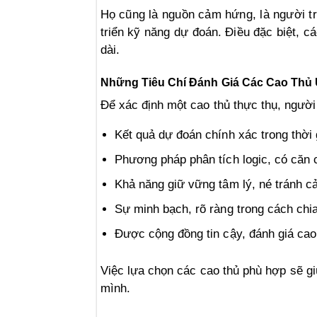
Họ cũng là nguồn cảm hứng, là người t
triển kỹ năng dự đoán. Điều đặc biệt, cá
dài.
Những Tiêu Chí Đánh Giá Các Cao Thủ 
Để xác định một cao thủ thực thụ, người
Kết quả dự đoán chính xác trong thời 
Phương pháp phân tích logic, có căn 
Khả năng giữ vững tâm lý, né tránh c
Sự minh bạch, rõ ràng trong cách chia
Được cộng đồng tin cậy, đánh giá cao
Việc lựa chọn các cao thủ phù hợp sẽ gi
mình.