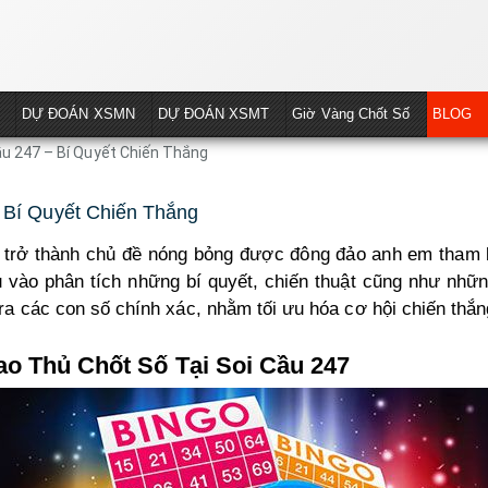
DỰ ĐOÁN XSMN
DỰ ĐOÁN XSMT
Giờ Vàng Chốt Số
BLOG
ầu 247 – Bí Quyết Chiến Thắng
 Bí Quyết Chiến Thắng
 trở thành chủ đề nóng bỏng được đông đảo anh em tham k
u vào phân tích những bí quyết, chiến thuật cũng như nhữn
ra các con số chính xác, nhằm tối ưu hóa cơ hội chiến thắn
ao Thủ Chốt Số Tại Soi Cầu 247