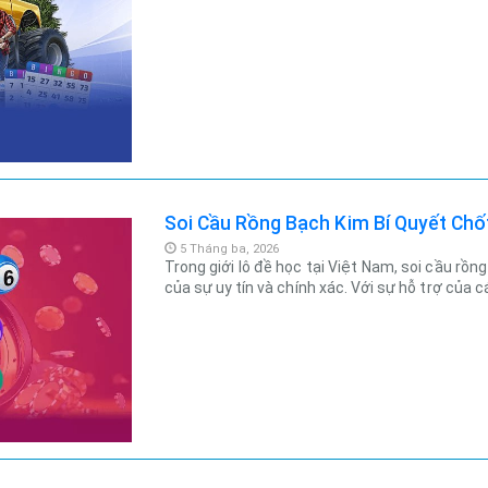
Soi Cầu Rồng Bạch Kim Bí Quyết Chố
5 Tháng ba, 2026
Trong giới lô đề học tại Việt Nam, soi cầu rồ
của sự uy tín và chính xác. Với sự hỗ trợ của c