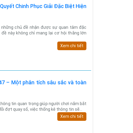
 Quyết Chinh Phục Giải Đặc Biệt Hiện
ng những chủ đề nhận được sự quan tâm đặc
 đề này không chỉ mang lại cơ hội thắng lớn
Xem chi tiết
247 – Một phân tích sâu sắc và toàn
 thông tin quan trọng giúp người chơi nắm bắt
 đợt quay số, việc thống kê thông tin sẽ...
Xem chi tiết