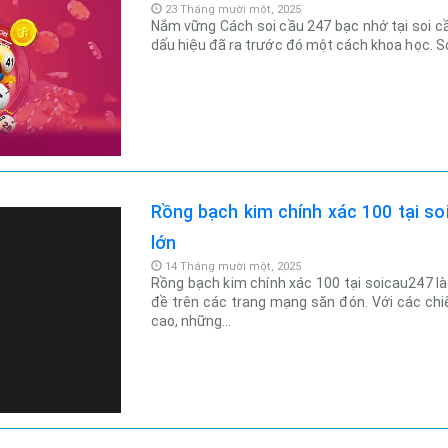
23 Tháng mười một, 2025
Nắm vững Cách soi cầu 247 bạc nhớ tại soi c
dấu hiệu đã ra trước đó một cách khoa học. So
Rồng bạch kim chính xác 100 tại so
lớn
14 Tháng mười một, 2025
Rồng bạch kim chính xác 100 tại soicau247 
đề trên các trang mạng săn đón. Với các chi
cao, những...