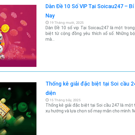
Dàn Đề 10 Số VIP Tại Soicau247 – Bí
Nay
19 Tháng mười, 2025
Dàn Đề 10 số vip Tại Soicau247 là một tro
biệt từ cộng đồng yêu thích xổ số. Những bộ
mà...
Thống kê giải đặc biệt tại Soi cầu 
diện
15 Tháng bảy, 2025
Thống kê giải đặc biệt tại Soi cầu 247 là một
xu hướng và lựa chọn số may mắn cho mình. Mỗi