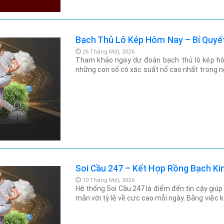
Bạch Thủ Lô Kép Hôm Nay – Bí Quyế
26 Tháng Một, 2026
Tham khảo ngay dự đoán bạch thủ lô kép hô
những con số có xác suất nổ cao nhất trong ngà
Soi Cầu 247 – Kết Hợp Rồng Bạch Ki
10 Tháng Một, 2026
Hệ thống Soi Cầu 247 là điểm đến tin cậy gi
mắn với tỷ lệ về cực cao mỗi ngày. Bằng việc k