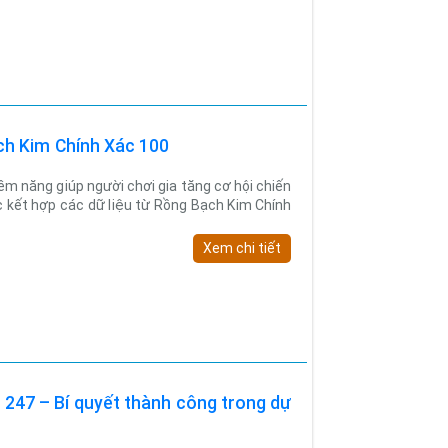
ch Kim Chính Xác 100
ềm năng giúp người chơi gia tăng cơ hội chiến
 kết hợp các dữ liệu từ Rồng Bạch Kim Chính
Xem chi tiết
u 247 – Bí quyết thành công trong dự