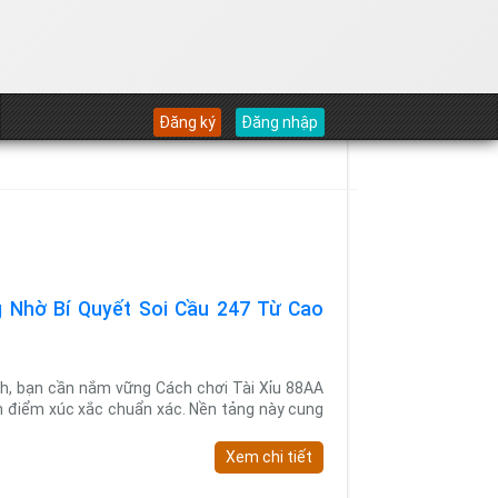
Đăng ký
Đăng nhập
g Nhờ Bí Quyết Soi Cầu 247 Từ Cao
nh, bạn cần nắm vững Cách chơi Tài Xỉu 88AA
h điểm xúc xắc chuẩn xác. Nền tảng này cung
Xem chi tiết