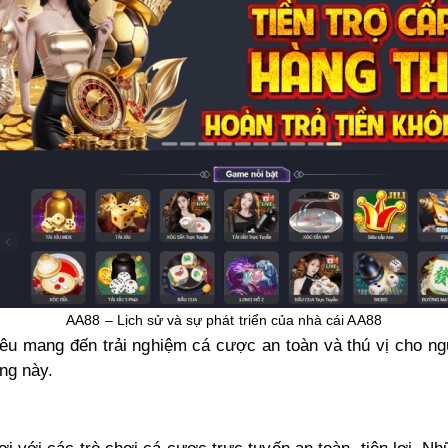
AA88 – Lịch sử và sự phát triển của nhà cái AA88
êu mang đến trải nghiệm cá cược an toàn và thú vị cho ng
ảng này.