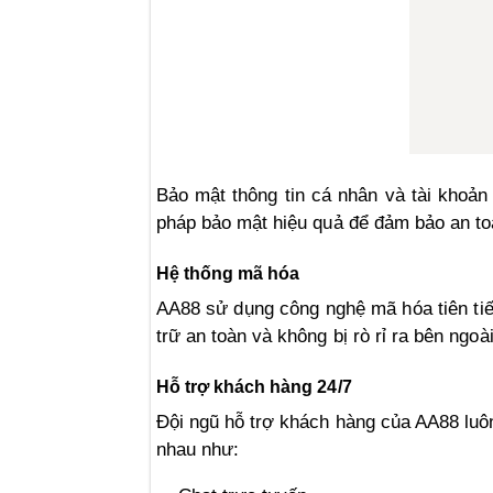
Bảo mật thông tin cá nhân và tài khoản
pháp bảo mật hiệu quả để đảm bảo an to
Hệ thống mã hóa
AA88 sử dụng công nghệ mã hóa tiên tiế
trữ an toàn và không bị rò rỉ ra bên ngoài
Hỗ trợ khách hàng 24/7
Đội ngũ hỗ trợ khách hàng của AA88 luô
nhau như: