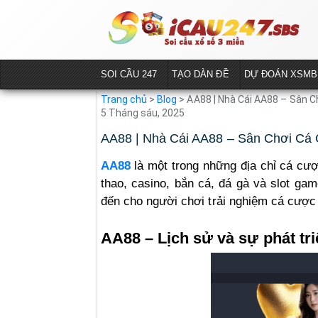
SOI CẦU 247
TẠO DÀN ĐỀ
DỰ ĐOÁN XSMB
Trang chủ
>
Blog
>
AA88 | Nhà Cái AA88 – Sân C
5 Tháng sáu, 2025
AA88 | Nhà Cái AA88 – Sân Chơi Cá
AA88
là một trong những địa chỉ cá cượ
thao, casino, bắn cá, đá gà và slot ga
đến cho người chơi trải nghiệm cá cược
AA88 – Lịch sử và sự phát tr