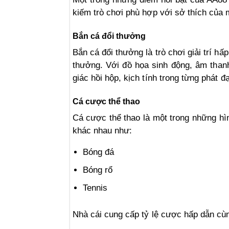
kiếm trò chơi phù hợp với sở thích của 
Bắn cá đổi thưởng
Bắn cá đổi thưởng là trò chơi giải trí h
thưởng. Với đồ họa sinh động, âm thanh
giác hồi hộp, kịch tính trong từng phát đ
Cá cược thể thao
Cá cược thể thao là một trong những hì
khác nhau như:
Bóng đá
Bóng rổ
Tennis
Nhà cái cung cấp tỷ lệ cược hấp dẫn cùng