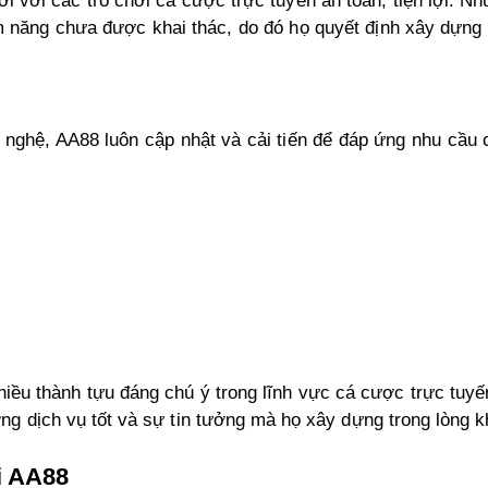
i với các trò chơi cá cược trực tuyến an toàn, tiện lợi. N
m năng chưa được khai thác, do đó họ quyết định xây dựng
 nghệ, AA88 luôn cập nhật và cải tiến để đáp ứng nhu cầu
hiều thành tựu đáng chú ý trong lĩnh vực cá cược trực tuyến
ng dịch vụ tốt và sự tin tưởng mà họ xây dựng trong lòng 
i AA88