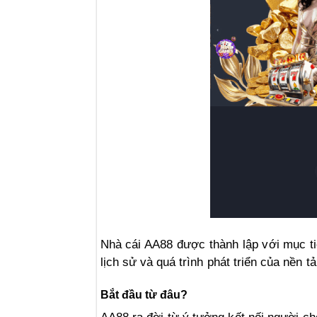
Nhà cái AA88 được thành lập với mục ti
lịch sử và quá trình phát triển của nền t
Bắt đầu từ đâu?