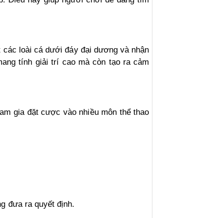
ệt các loài cá dưới đáy đại dương và nhận
ang tính giải trí cao mà còn tạo ra cảm
ham gia đặt cược vào nhiều môn thể thao
ng đưa ra quyết định.