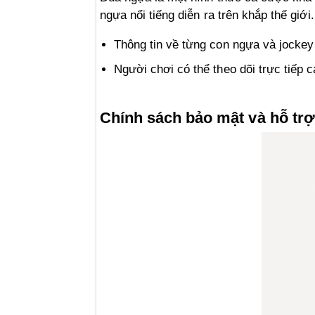
ngựa nổi tiếng diễn ra trên khắp thế giới.
Thông tin về từng con ngựa và jockey
Người chơi có thể theo dõi trực tiếp 
Chính sách bảo mật và hỗ trợ