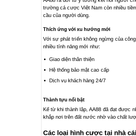
AA88 ra đời từ ý tưởng kết nối người chơ
trường cá cược Việt Nam còn nhiều tiề
cầu của người dùng.
Thích ứng với xu hướng mới
Với sự phát triển không ngừng của công
nhiều tính năng mới như:
Giao diện thân thiện
Hệ thống bảo mật cao cấp
Dịch vụ khách hàng 24/7
Thành tựu nổi bật
Kể từ khi thành lập, AA88 đã đạt được n
khắp nơi trên đất nước nhờ vào chất lượ
Các loại hình cược tại nhà cá