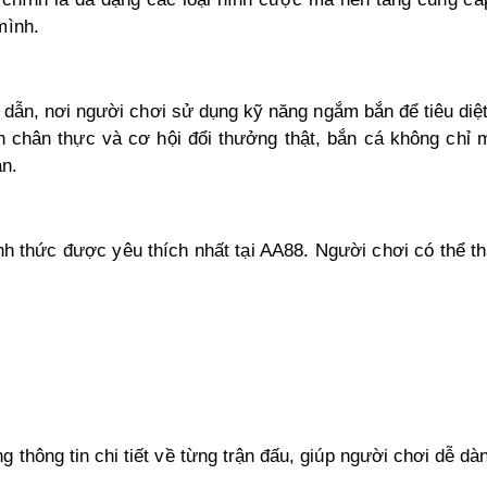
mình.
ấp dẫn, nơi người chơi sử dụng kỹ năng ngắm bắn để tiêu di
 chân thực và cơ hội đổi thưởng thật, bắn cá không chỉ m
ạn.
nh thức được yêu thích nhất tại AA88. Người chơi có thể t
 thông tin chi tiết về từng trận đấu, giúp người chơi dễ dà