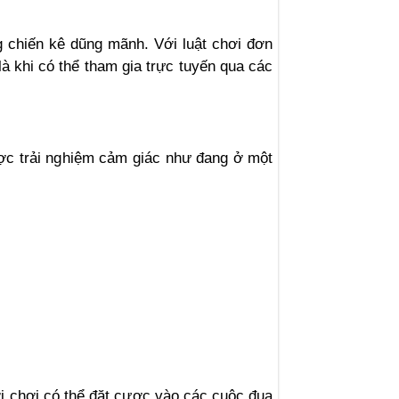
g chiến kê dũng mãnh. Với luật chơi đơn
à khi có thể tham gia trực tuyến qua các
ợc trải nghiệm cảm giác như đang ở một
i chơi có thể đặt cược vào các cuộc đua