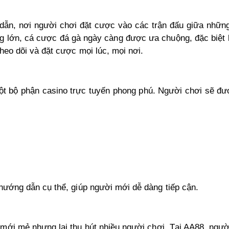
p dẫn, nơi người chơi đặt cược vào các trận đấu giữa nhữn
ắng lớn, cá cược đá gà ngày càng được ưa chuộng, đặc biệt l
theo dõi và đặt cược mọi lúc, mọi nơi.
ột bộ phận casino trực tuyến phong phú. Người chơi sẽ đư
 hướng dẫn cụ thể, giúp người mới dễ dàng tiếp cận.
mới mẻ nhưng lại thu hút nhiều người chơi. Tại AA88, ngườ