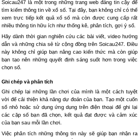
Soicau247 là một trong những trang web đáng tin cậy để
tìm kiếm thông tin về xổ số. Tại đây, bạn không chỉ có thể
xem trực tiếp kết quả xổ số mà còn được cung cấp rất
nhiều thông tin hữu ích như thống kê, phân tích, gợi ý số.
Hãy dành thời gian nghiên cứu các bài viết, video hướng
dẫn và những chia sẻ từ cộng đồng trên Soicau247. Điều
này không chỉ giúp bạn nâng cao kiến thức mà còn giúp
bạn tạo nên những quyết định sáng suốt hơn trong việc
chọn số.
Ghi chép và phân tích
Ghi chép lại những lần chơi của mình là một cách tuyệt
vời để cải thiện khả năng dự đoán của bạn. Tạo một cuốn
sổ nhỏ hoặc sử dụng ứng dụng trên điện thoại để ghi lại
các cặp số bạn đã chọn, kết quả đạt được và cảm xúc
của bạn sau mỗi lần chơi.
Việc phân tích những thông tin này sẽ giúp bạn nhận ra