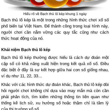
Hiểu rõ về Bạch thủ lô kép khung 1 ngày
Bạch thủ lô kép là một trong những hình thức chơi xổ số
phổ biến tại Việt Nam. Để thành công trong loại hình này,
người chơi cần nắm vững các quy tắc cũng như cách
thức hoạt động của nó.
Khái niệm Bạch thủ lô kép
Bạch thủ lô kép thường được hiểu là cách dự đoán một
cặp số có khả năng xuất hiện trong kết quả xổ số. Điều
đặc biệt ở đây là sự kết hợp giữa hai con số giống nhau,
ví dụ như 11, 22, 33…
Khác với các hình thức dự đoán khác, Bạch thủ lô kép đòi
hỏi người chơi không chỉ dựa vào may mắn mà còn cần
phải phân tích, tìm kiếm những thông tin liên quan như
thống kê lịch sử, xu hướng số hoặc thậm chí là tâm lý
của thị trường xổ số.