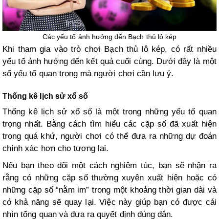
Các yếu tố ảnh hưởng đến Bạch thủ lô kép
Khi tham gia vào trò chơi Bạch thủ lô kép, có rất nhiều
yếu tố ảnh hưởng đến kết quả cuối cùng. Dưới đây là một
số yếu tố quan trọng mà người chơi cần lưu ý.
Thống kê lịch sử xổ số
Thống kê lịch sử xổ số là một trong những yếu tố quan
trọng nhất. Bằng cách tìm hiểu các cặp số đã xuất hiện
trong quá khứ, người chơi có thể đưa ra những dự đoán
chính xác hơn cho tương lai.
Nếu bạn theo dõi một cách nghiêm túc, bạn sẽ nhận ra
rằng có những cặp số thường xuyên xuất hiện hoặc có
những cặp số “nằm im” trong một khoảng thời gian dài và
có khả năng sẽ quay lại. Việc này giúp bạn có được cái
nhìn tổng quan và đưa ra quyết định đúng đắn.