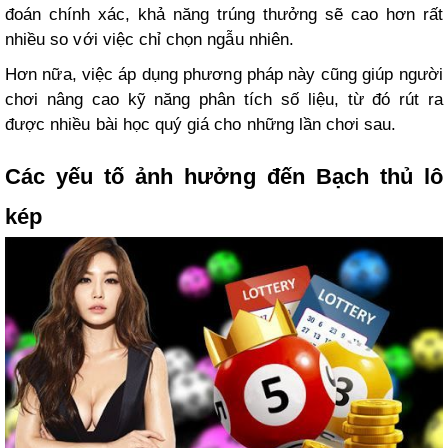
đoán chính xác, khả năng trúng thưởng sẽ cao hơn rất
nhiều so với việc chỉ chọn ngẫu nhiên.
Hơn nữa, việc áp dụng phương pháp này cũng giúp người
chơi nâng cao kỹ năng phân tích số liệu, từ đó rút ra
được nhiều bài học quý giá cho những lần chơi sau.
Các yếu tố ảnh hưởng đến Bạch thủ lô
kép