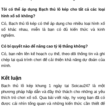
Tôi có thể áp dụng Bạch thủ lô kép cho tất cả các loại
hình xổ số không?
Có, Bạch thủ lô kép có thể áp dụng cho nhiều loại hình xổ
số khác nhau, miễn là bạn có đủ kiến thức và kinh
nghiệm.
Có bí quyết nào để nâng cao tỷ lệ thắng không?
Có, bạn nên lên kế hoạch cụ thể, theo dõi thông tin và ghi
chép lại quá trình chơi để cải thiện khả năng dự đoán của
mình.
Kết luận
Bạch thủ lô kép khung 1 ngày tại Soicau247 là một
phương pháp hấp dẫn và đầy thử thách cho những ai yêu
thích trò chơi xổ số. Qua bài viết này, hy vọng bạn đã có
được cái nhìn tổng quan và những kiến thức cần thiết để