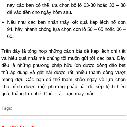
nay các bạn có thể lựa chọn bộ lô 03-30 hoặc 33 – 88
để vào tiền cho ngày hôm sau.
Nếu như các bạn nhận thấy kết quả kép lệch nổ con
94, hãy nhanh chóng lựa chọn con lô 56 – 65 hoặc 06 –
60.
Trên đây là tổng hợp những cách bắt đề kép lệch chi tiết
và hiệu quả nhất mà chúng tôi muốn gửi tới các bạn. Đây
đều là những phương pháp hữu ích được đông đảo bet
thủ áp dụng và gặt hái được rất nhiều thành công vượt
mong đợi. Các bạn có thể tham khảo ngay và lựa chọn
cho mình được một phương pháp bắt đề kép lệch hiệu
quả, thắng lớn nhé. Chúc các bạn may mắn.
Tags
: