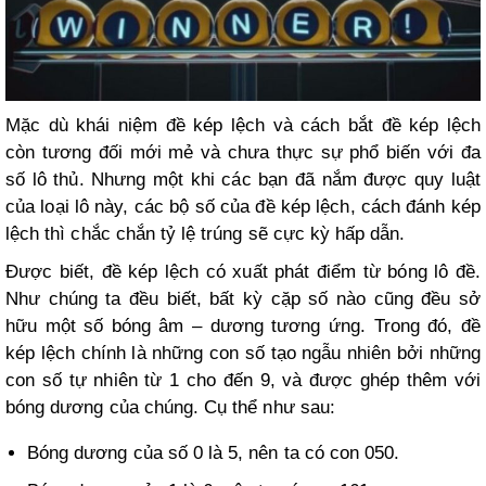
Mặc dù khái niệm đề kép lệch và cách bắt đề kép lệch
còn tương đối mới mẻ và chưa thực sự phổ biến với đa
số lô thủ. Nhưng một khi các bạn đã nắm được quy luật
của loại lô này, các bộ số của đề kép lệch, cách đánh kép
lệch thì chắc chắn tỷ lệ trúng sẽ cực kỳ hấp dẫn.
Được biết, đề kép lệch có xuất phát điểm từ bóng lô đề.
Như chúng ta đều biết, bất kỳ cặp số nào cũng đều sở
hữu một số bóng âm – dương tương ứng. Trong đó, đề
kép lệch chính là những con số tạo ngẫu nhiên bởi những
con số tự nhiên từ 1 cho đến 9, và được ghép thêm với
bóng dương của chúng. Cụ thể như sau:
Bóng dương của số 0 là 5, nên ta có con 050.