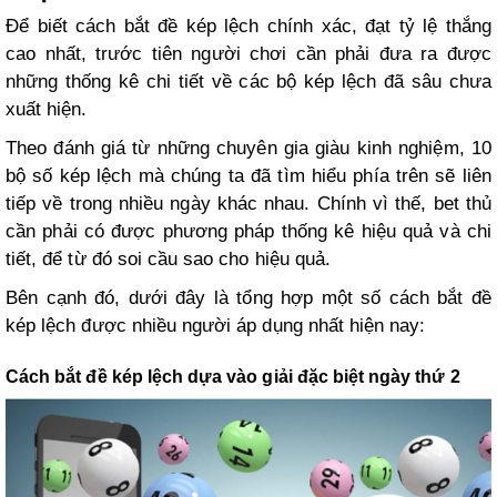
Để biết cách bắt đề kép lệch chính xác, đạt tỷ lệ thắng
cao nhất, trước tiên người chơi cần phải đưa ra được
những thống kê chi tiết về các bộ kép lệch đã sâu chưa
xuất hiện.
Theo đánh giá từ những chuyên gia giàu kinh nghiệm, 10
bộ số kép lệch mà chúng ta đã tìm hiểu phía trên sẽ liên
tiếp về trong nhiều ngày khác nhau. Chính vì thế, bet thủ
cần phải có được phương pháp thống kê hiệu quả và chi
tiết, để từ đó soi cầu sao cho hiệu quả.
Bên cạnh đó, dưới đây là tổng hợp một số cách bắt đề
kép lệch được nhiều người áp dụng nhất hiện nay:
Cách bắt đề kép lệch dựa vào giải đặc biệt ngày thứ 2