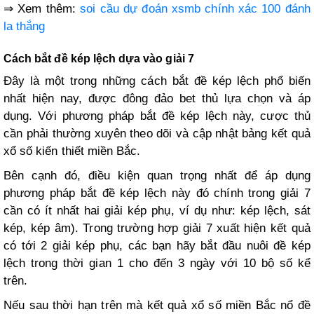
⇒ Xem thêm:
soi cầu dự đoán xsmb chính xác 100 đánh
la thắng
Cách bắt đề kép lệch dựa vào giải 7
Đây là một trong những cách bắt đề kép lệch phổ biến
nhất hiện nay, được đông đảo bet thủ lựa chọn và áp
dụng. Với phương pháp bắt đề kép lệch này, cược thủ
cần phải thường xuyên theo dõi và cập nhật bảng kết quả
xổ số kiến thiết miền Bắc.
Bên cạnh đó, điều kiện quan trọng nhất để áp dụng
phương pháp bắt đề kép lệch này đó chính trong giải 7
cần có ít nhất hai giải kép phụ, ví dụ như: kép lệch, sát
kép, kép âm). Trong trường hợp giải 7 xuất hiện kết quả
có tới 2 giải kép phụ, các bạn hãy bắt đầu nuôi đề kép
lệch trong thời gian 1 cho đến 3 ngày với 10 bộ số kể
trên.
Nếu sau thời hạn trên mà kết quả xổ số miền Bắc nổ đề