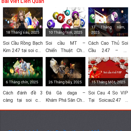
Bài Viết Liên Quan
17 Tháng năm,
18 Tháng sáu, 2025
10 Tháng tám, 2025
2025
Soi Cầu Rồng Bạch
Soi cầu MT –
Cách Cao Thủ Soi
Kim 247 tại soi cầu
Chiến Thuật Chơi
Cầu 247 – Bí
247 – Khám Phá Bí
Lô Đánh Bại Thắng
Quyết Để Chiến
Quyết Đoán Kết
Lời!
Thắng Trong Lô Đề
Quả Chính Xác
6 Tháng chín, 2025
26 Tháng bảy, 2025
15 Tháng Một, 2025
Cách đánh đề 3
Đá Gà daga –
Soi Cau 4 So VIP
càng tại soi cầu
Khám Phá Sân Chơi
Tại Soicau247 –
247 – Khám Phá Bí
Đá Gà Đỉnh Cao
Đưa Bạn Đến
Quyết Chơi Hiệu
Thành Công
Quả