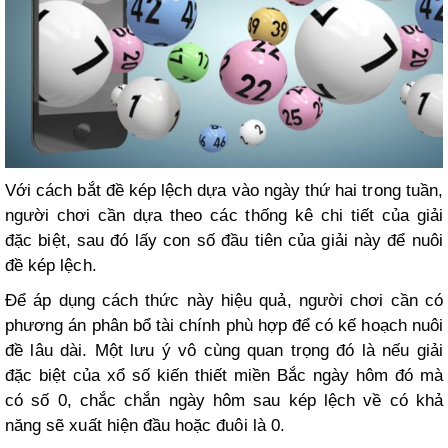
Với cách bắt đề kép lệch dựa vào ngày thứ hai trong tuần,
người chơi cần dựa theo các thống kê chi tiết của giải
đặc biệt, sau đó lấy con số đầu tiên của giải này để nuôi
đề kép lệch.
Để áp dụng cách thức này hiệu quả, người chơi cần có
phương án phân bổ tài chính phù hợp để có kế hoạch nuôi
đề lâu dài. Một lưu ý vô cùng quan trọng đó là nếu giải
đặc biệt của xổ số kiến thiết miền Bắc ngày hôm đó mà
có số 0, chắc chắn ngày hôm sau kép lệch về có khả
năng sẽ xuất hiện đầu hoặc đuôi là 0.