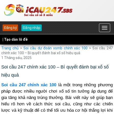
Đăng ký
Đăng nhập
| Tạo dàn lô đề
Trang chủ
>
Soi cầu dự đoán xsmb chính xác 100
>
Soi cầu 247
chính xác 100 – Bí quyết đánh bại xổ số hiệu quả
1 Tháng sáu, 2025
Soi cầu 247 chính xác 100 – Bí quyết đánh bại xổ số
hiệu quả
Soi cầu 247 chính xác 100
là một trong những phương
pháp được nhiều người chơi xổ số tin tưởng áp dụng để
gia tăng khả năng trúng thưởng. Bài viết này sẽ giúp bạn
hiểu rõ hơn về cách thức soi cầu, cũng như các chiến
lược và kỹ thuật để có thể tối ưu hóa cơ hội thắng lợi khi