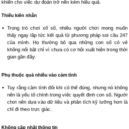
khiến cho việc dự đoán trở nên kém hiệu quả.
Thiếu kiên nhẫn
Trong trò chơi xổ số, nhiều người chơi mong muốn
thấy ngay lập tức kết quả từ phương pháp soi cầu 247
của mình. Họ thường bỏ qua những con số có vẻ
không nổi bật chỉ vì chưa có cơ hội xuất hiện trong thời
gian gần đây.
Phụ thuộc quá nhiều vào cảm tính
Tuy rằng cảm tính đôi khi có thể đúng, nhưng nó không
nên là yếu tố chính trong việc quyết định con số. Người
chơi nên dựa vào dữ liệu và phân tích kỹ lưỡng hơn là
chỉ đi theo trực giác.
Không cập nhật thông tin