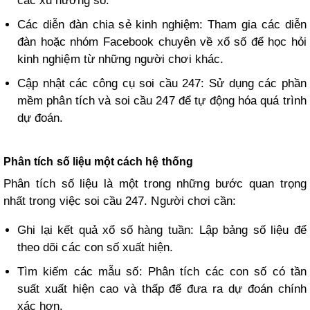
các xu hướng số.
Các diễn đàn chia sẻ kinh nghiệm: Tham gia các diễn
đàn hoặc nhóm Facebook chuyên về xổ số để học hỏi
kinh nghiệm từ những người chơi khác.
Cập nhật các công cụ soi cầu 247: Sử dụng các phần
mềm phân tích và soi cầu 247 để tự động hóa quá trình
dự đoán.
Phân tích số liệu một cách hệ thống
Phân tích số liệu là một trong những bước quan trọng
nhất trong việc soi cầu 247. Người chơi cần:
Ghi lại kết quả xổ số hàng tuần: Lập bảng số liệu để
theo dõi các con số xuất hiện.
Tìm kiếm các mẫu số: Phân tích các con số có tần
suất xuất hiện cao và thấp để đưa ra dự đoán chính
xác hơn.