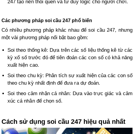
247 tạo nên thói quen và tư duy logic cho người chơi.
Các phương pháp soi cầu 247 phổ biến
Có nhiều phương pháp khác nhau để soi cầu 247, nhưng
một vài phương pháp nổi bật bao gồm:
Soi theo thống kê: Dựa trên các số liệu thống kê từ các
kỳ xổ số trước đó để tiên đoán các con số có khả năng
xuất hiện cao.
Soi theo chu kỳ: Phân tích sự xuất hiện của các con số
theo chu kỳ nhất định để đưa ra dự đoán.
Soi theo cảm nhận cá nhân: Dựa vào trực giác và cảm
xúc cá nhân để chọn số.
Cách sử dụng soi cầu 247 hiệu quả nhất