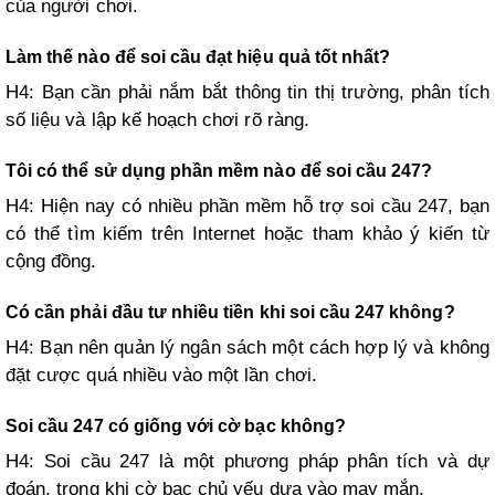
của người chơi.
Làm thế nào để soi cầu đạt hiệu quả tốt nhất?
H4: Bạn cần phải nắm bắt thông tin thị trường, phân tích
số liệu và lập kế hoạch chơi rõ ràng.
Tôi có thể sử dụng phần mềm nào để soi cầu 247?
H4: Hiện nay có nhiều phần mềm hỗ trợ soi cầu 247, bạn
có thể tìm kiếm trên Internet hoặc tham khảo ý kiến từ
cộng đồng.
Có cần phải đầu tư nhiều tiền khi soi cầu 247 không?
H4: Bạn nên quản lý ngân sách một cách hợp lý và không
đặt cược quá nhiều vào một lần chơi.
Soi cầu 247 có giống với cờ bạc không?
H4: Soi cầu 247 là một phương pháp phân tích và dự
đoán, trong khi cờ bạc chủ yếu dựa vào may mắn.