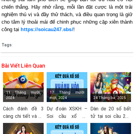
chiến thắng. Hãy nhớ rằng, mỗi lần đặt cược là một trải
nghiệm thú vị và đầy thử thách, và điều quan trọng là giữ
cho tâm lý thoải mái để chinh phục những cặp xiên thành
công tại
https://soicau247.sbs/
!
Tags
:
Bài Viết Liên Quan
11 Tháng mười,
17 Tháng mười
2024
một, 2024
24 Tháng ba, 2025
Cách đánh đề 3
Dự đoán XSKH –
Dàn de 20 số bất
càng chi tiết và dễ
Soi cầu xổ số
tử tại soi cầu 247
hiểu nhất cho tân
Khánh Hoà hôm
– Khám Phá Chiến
thủ
nay miễn phí
Thuật Hấp Dẫn