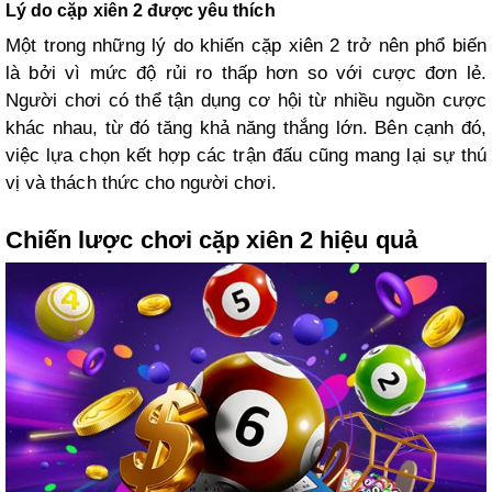
Lý do cặp xiên 2 được yêu thích
Một trong những lý do khiến cặp xiên 2 trở nên phổ biến
là bởi vì mức độ rủi ro thấp hơn so với cược đơn lẻ.
Người chơi có thể tận dụng cơ hội từ nhiều nguồn cược
khác nhau, từ đó tăng khả năng thắng lớn. Bên cạnh đó,
việc lựa chọn kết hợp các trận đấu cũng mang lại sự thú
vị và thách thức cho người chơi.
Chiến lược chơi cặp xiên 2 hiệu quả