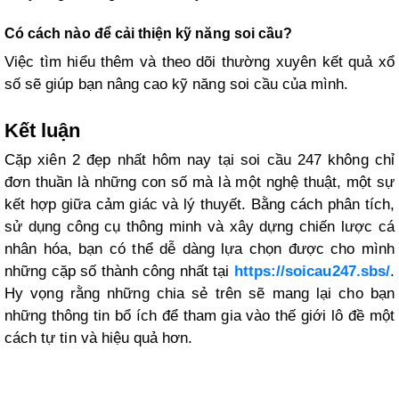
Có cách nào để cải thiện kỹ năng soi cầu?
Việc tìm hiểu thêm và theo dõi thường xuyên kết quả xổ
số sẽ giúp bạn nâng cao kỹ năng soi cầu của mình.
Kết luận
Cặp xiên 2 đẹp nhất hôm nay tại soi cầu 247 không chỉ
đơn thuần là những con số mà là một nghệ thuật, một sự
kết hợp giữa cảm giác và lý thuyết. Bằng cách phân tích,
sử dụng công cụ thông minh và xây dựng chiến lược cá
nhân hóa, bạn có thể dễ dàng lựa chọn được cho mình
những cặp số thành công nhất tại
https://soicau247.sbs/
.
Hy vọng rằng những chia sẻ trên sẽ mang lại cho bạn
những thông tin bổ ích để tham gia vào thế giới lô đề một
cách tự tin và hiệu quả hơn.