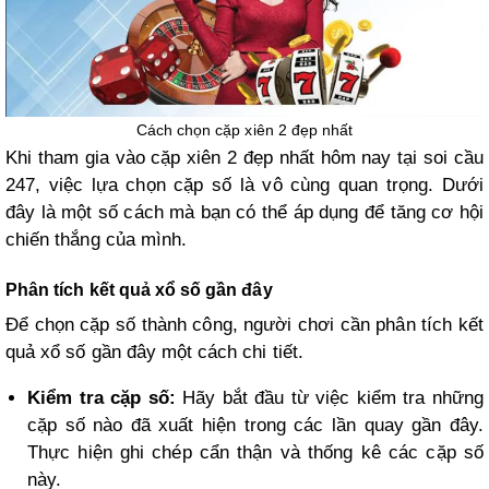
Cách chọn cặp xiên 2 đẹp nhất
Khi tham gia vào cặp xiên 2 đẹp nhất hôm nay tại soi cầu
247, việc lựa chọn cặp số là vô cùng quan trọng. Dưới
đây là một số cách mà bạn có thể áp dụng để tăng cơ hội
chiến thắng của mình.
Phân tích kết quả xổ số gần đây
Để chọn cặp số thành công, người chơi cần phân tích kết
quả xổ số gần đây một cách chi tiết.
Kiểm tra cặp số:
Hãy bắt đầu từ việc kiểm tra những
cặp số nào đã xuất hiện trong các lần quay gần đây.
Thực hiện ghi chép cẩn thận và thống kê các cặp số
này.