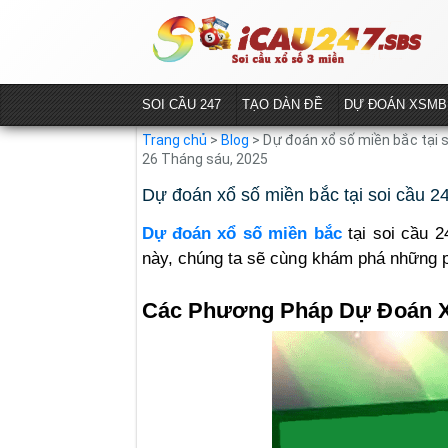
SOI CẦU 247
TẠO DÀN ĐỀ
DỰ ĐOÁN XSMB
Trang chủ
>
Blog
>
Dự đoán xổ số miền bắc tại s
26 Tháng sáu, 2025
Dự đoán xổ số miền bắc tại soi cầu 2
Dự đoán xổ số miền bắc
tại soi cầu 
này, chúng ta sẽ cùng khám phá những 
Các Phương Pháp Dự Đoán X