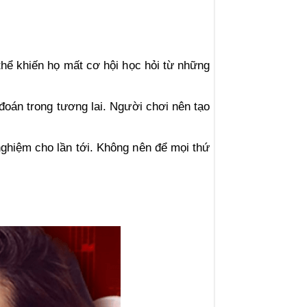
thể khiến họ mất cơ hội học hỏi từ những
đoán trong tương lai. Người chơi nên tạo
nghiệm cho lần tới. Không nên để mọi thứ