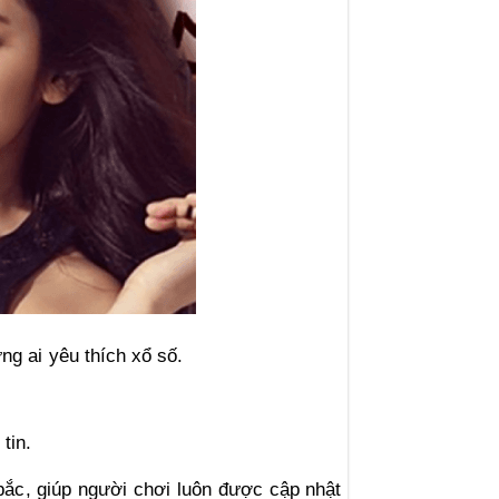
ng ai yêu thích xổ số.
tin.
ắc, giúp người chơi luôn được cập nhật