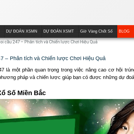
DỰ ĐOÁN XSMN
DỰ ĐOÁN XSMT
Giờ Vàng Chốt Số
BLOG
oi cầu 247 – Phân tích và Chiến lược Chơi Hiệu Quả
47 – Phân tích và Chiến lược Chơi Hiệu Quả
247 là một phần quan trọng trong việc nâng cao cơ hội trú
phương pháp và chiến lược giúp bạn có được những dự đoá
ổ Số Miền Bắc