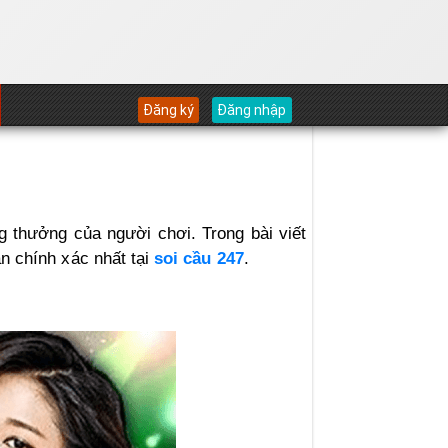
Đăng ký
Đăng nhập
ng thưởng của người chơi. Trong bài viết
n chính xác nhất tại
soi cầu 247
.