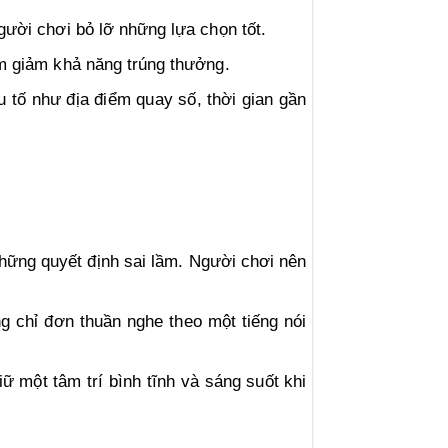
gười chơi bỏ lỡ những lựa chọn tốt.
àm giảm khả năng trúng thưởng.
tố như địa điểm quay số, thời gian gần
hững quyết định sai lầm. Người chơi nên
 chỉ đơn thuần nghe theo một tiếng nói
một tâm trí bình tĩnh và sáng suốt khi