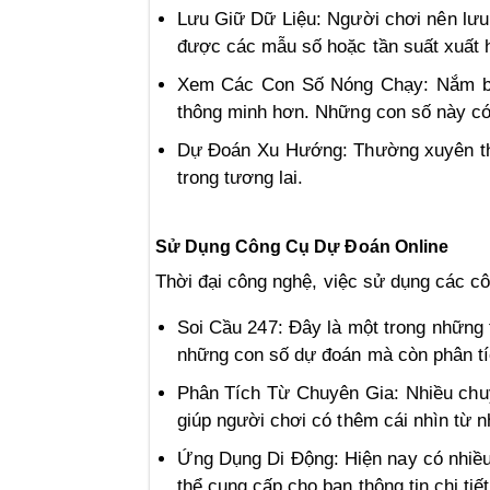
Lưu Giữ Dữ Liệu: Người chơi nên lưu 
được các mẫu số hoặc tần suất xuất h
Xem Các Con Số Nóng Chạy: Nắm bắt 
thông minh hơn. Những con số này có 
Dự Đoán Xu Hướng: Thường xuyên the
trong tương lai.
Sử Dụng Công Cụ Dự Đoán Online
Thời đại công nghệ, việc sử dụng các cô
Soi Cầu 247: Đây là một trong những 
những con số dự đoán mà còn phân tíc
Phân Tích Từ Chuyên Gia: Nhiều chuyê
giúp người chơi có thêm cái nhìn từ 
Ứng Dụng Di Động: Hiện nay có nhiều
thể cung cấp cho bạn thông tin chi tiế