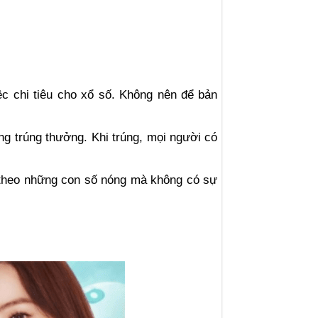
c chi tiêu cho xổ số. Không nên để bản
g trúng thưởng. Khi trúng, mọi người có
y theo những con số nóng mà không có sự