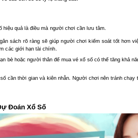
ố hiệu quả là điều mà người chơi cần lưu tâm.
n sách rõ ràng sẽ giúp người chơi kiểm soát tốt hơn việ
m các giới hạn tài chính.
n bè hoặc người thân để mua vé xổ số có thể tăng khả năn
 số cần thời gian và kiên nhẫn. Người chơi nên tránh chạ
Dự Đoán Xổ Số