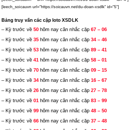
[leech_soicauvn url="https://soicauvn.net/du-doan-xsdlk" id="5"]
Bảng truy vấn các cặp loto XSDLK
– Kỳ trước về
50
hôm nay cân nhắc cặp
67 – 06
– Kỳ trước về
35
hôm nay cân nhắc cặp
34 – 46
– Kỳ trước về
53
hôm nay cân nhắc cặp
89 – 41
– Kỳ trước về
41
hôm nay cân nhắc cặp
58 – 01
– Kỳ trước về
70
hôm nay cân nhắc cặp
09 – 15
– Kỳ trước về
34
hôm nay cân nhắc cặp
16 – 67
– Kỳ trước về
26
hôm nay cân nhắc cặp
27 – 78
– Kỳ trước về
01
hôm nay cân nhắc cặp
83 – 99
– Kỳ trước về
99
hôm nay cân nhắc cặp
48 – 50
– Kỳ trước về
66
hôm nay cân nhắc cặp
37 – 48