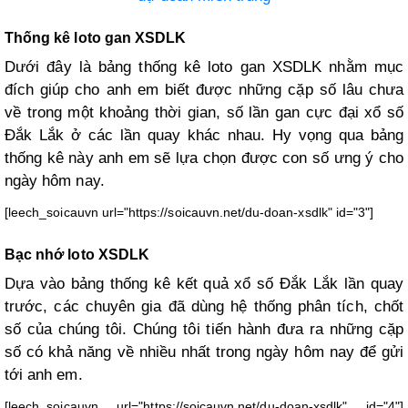
Thống kê loto gan XSDLK
Dưới đây là bảng thống kê loto gan XSDLK nhằm mục
đích giúp cho anh em biết được những cặp số lâu chưa
về trong một khoảng thời gian, số lần gan cực đại xổ số
Đắk Lắk ở các lần quay khác nhau. Hy vọng qua bảng
thống kê này anh em sẽ lựa chọn được con số ưng ý cho
ngày hôm nay.
[leech_soicauvn url="https://soicauvn.net/du-doan-xsdlk" id="3"]
Bạc nhớ loto XSDLK
Dựa vào bảng thống kê kết quả xổ số Đắk Lắk lần quay
trước, các chuyên gia đã dùng hệ thống phân tích, chốt
số của chúng tôi. Chúng tôi tiến hành đưa ra những cặp
số có khả năng về nhiều nhất trong ngày hôm nay để gửi
tới anh em.
[leech_soicauvn url="https://soicauvn.net/du-doan-xsdlk" id="4"]