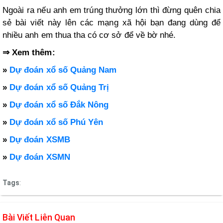
Ngoài ra nếu anh em trúng thưởng lớn thì đừng quên chia
sẻ bài viết này lên các mạng xã hội bạn đang dùng để
nhiều anh em thua tha có cơ sở để về bờ nhé.
⇒ Xem thêm:
»
Dự đoán xổ số Quảng Nam
»
Dự đoán xổ số Quảng Trị
»
Dự đoán xổ số Đắk Nông
»
Dự đoán xổ số Phú Yên
»
Dự đoán XSMB
»
Dự đoán XSMN
Tags
:
Bài Viết Liên Quan