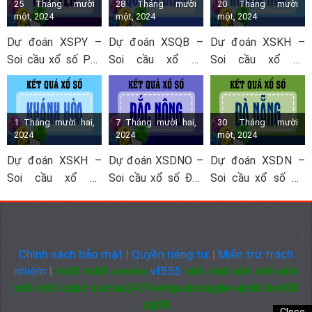
25 Tháng mười
28 Tháng mười
20 Tháng mười
một, 2024
một, 2024
một, 2024
Dự đoán XSPY –
Dự đoán XSQB –
Dự đoán XSKH –
Soi cầu xổ số Phú
Soi cầu xổ số
Soi cầu xổ số
Yên hôm nay
Quảng Bình hôm
Khánh Hoà hôm
nay
nay miễn phí
1 Tháng mười hai,
7 Tháng mười hai,
30 Tháng mười
2024
2024
một, 2024
Dự đoán XSKH –
Dự đoán XSDNO –
Dự đoán XSDN –
Soi cầu xổ số
Soi cầu xổ số Đắk
Soi cầu xổ số Đà
Khánh Hoà hôm
Nông hôm nay
Nẵng hôm nay
nay
Chính sách bảo mật
|
Quyền riêng tư
|
Miễn trừ trách
nhiệm
|
tk88
tk88 casino
vf555
s66
s66
s66
s66
s66
s66
s66
kqbd
soicau247
ketquabongda
vip66
bet88
pg88
Close