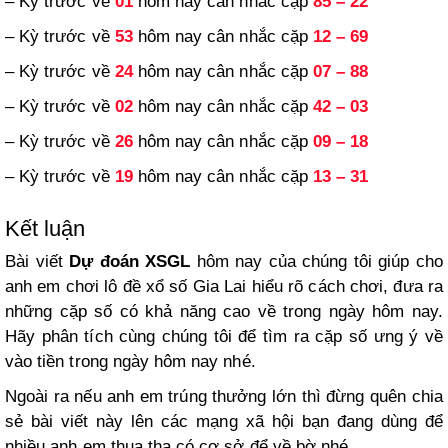
– Kỳ trước về
01
hôm nay cân nhắc cặp
85 – 22
– Kỳ trước về
53
hôm nay cân nhắc cặp
12 – 69
– Kỳ trước về
24
hôm nay cân nhắc cặp
07 – 88
– Kỳ trước về
02
hôm nay cân nhắc cặp
42 – 03
– Kỳ trước về
26
hôm nay cân nhắc cặp
09 – 18
– Kỳ trước về
19
hôm nay cân nhắc cặp
13 – 31
Kết luận
Bài viết
Dự đoán XSGL
hôm nay của chúng tôi giúp cho
anh em chơi lô đề xổ số Gia Lai hiểu rõ cách chơi, đưa ra
những cặp số có khả năng cao về trong ngày hôm nay.
Hãy phân tích cùng chúng tôi để tìm ra cặp số ưng ý về
vào tiền trong ngày hôm nay nhé.
Ngoài ra nếu anh em trúng thưởng lớn thì đừng quên chia
sẻ bài viết này lên các mạng xã hội bạn đang dùng để
nhiều anh em thua tha có cơ sở để về bờ nhé.