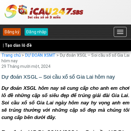
Đăng ký
Đăng nhập
| Tạo dàn lô đề
Trang chủ
>
DỰ ĐOÁN XSMT
>
Dự đoán XSGL – Soi cầu xổ số Gia Lai
hôm nay
29 Tháng mười một, 2024
Dự đoán XSGL – Soi cầu xổ số Gia Lai hôm nay
Dự đoán XSGL hôm nay sẽ cung cấp cho anh em chơi
lô đề những cặp số siêu đẹp để trúng giải đài Gia Lai.
Soi cầu xổ số Gia Lai ngày hôm nay hy vọng anh em
sẽ trúng thưởng với những cặp số đẹp mà chúng tôi
cung cấp bên dưới đây.