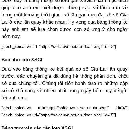
Dưới đây là bảng thống kê loto gan XSGL nhằm mục đích
giúp cho anh em biết được những cặp số lâu chưa về
trong một khoảng thời gian, số lần gan cực đại xổ số Gia
Lai ở các lần quay khác nhau. Hy vọng qua bảng thống kê
này anh em sẽ lựa chọn được con số ưng ý cho ngày
hôm nay.
[leech_soicauvn url="https://soicauvn.net/du-doan-xsgl" id="3"]
Bạc nhớ loto XSGL
Dựa vào bảng thống kê kết quả xổ số Gia Lai lần quay
trước, các chuyên gia đã dùng hệ thống phân tích, chốt
số của chúng tôi. Chúng tôi tiến hành đưa ra những cặp
số có khả năng về nhiều nhất trong ngày hôm nay để gửi
tới anh em.
[leech_soicauvn url="https://soicauvn.net/du-doan-xsgl" id="4"]
[leech_soicauvn url="https://soicauvn.net/du-doan-xsgl" id="5"]
Bảng truy vấn các cặp loto XSGL