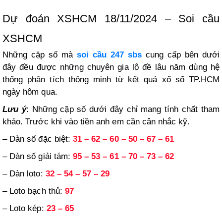
Dự đoán XSHCM 18/11/2024 – Soi cầu
XSHCM
Những cặp số mà
soi cầu 247 sbs
cung cấp bên dưới
đây đều được những chuyên gia lô đề lâu năm dùng hệ
thống phân tích thông minh từ kết quả xổ số TP.HCM
ngày hôm qua.
Lưu ý
: Những cặp số dưới đây chỉ mang tính chất tham
khảo. Trước khi vào tiền anh em cần cân nhắc kỹ.
– Dàn số đặc biệt:
31 – 62 – 60 – 50 – 67 – 61
– Dàn số giải tám:
95 – 53 – 61 – 70 – 73 – 62
– Dàn loto:
32 – 54 – 57 – 29
– Loto bạch thủ:
97
– Loto kép:
23 – 65