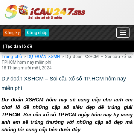
Đăng ký
Đăng nhập
| Tạo dàn lô đề
Trang chủ
>
DỰ ĐOÁN XSMN
>
Dự đoán XSHCM – Soi cầu xổ số
TP.HCM hôm nay miễn phí
18 Tháng mười một, 2024
Dự đoán XSHCM – Soi cầu xổ số TP.HCM hôm nay
miễn phí
Dự đoán XSHCM hôm nay sẽ cung cấp cho anh em
chơi lô đề những cặp số siêu đẹp để trúng giải
TP.HCM. Soi cầu xổ số TP.HCM ngày hôm nay hy vọng
anh em sẽ trúng thưởng với những cặp số đẹp mà
chúng tôi cung cấp bên dưới đây.