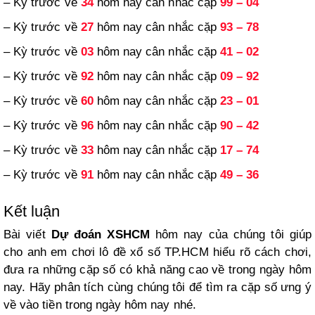
– Kỳ trước về
34
hôm nay cân nhắc cặp
99 – 04
– Kỳ trước về
27
hôm nay cân nhắc cặp
93 – 78
– Kỳ trước về
03
hôm nay cân nhắc cặp
41 – 02
– Kỳ trước về
92
hôm nay cân nhắc cặp
09 – 92
– Kỳ trước về
60
hôm nay cân nhắc cặp
23 – 01
– Kỳ trước về
96
hôm nay cân nhắc cặp
90 – 42
– Kỳ trước về
33
hôm nay cân nhắc cặp
17 – 74
– Kỳ trước về
91
hôm nay cân nhắc cặp
49 – 36
Kết luận
Bài viết
Dự đoán XSHCM
hôm nay của chúng tôi giúp
cho anh em chơi lô đề xổ số TP.HCM hiểu rõ cách chơi,
đưa ra những cặp số có khả năng cao về trong ngày hôm
nay. Hãy phân tích cùng chúng tôi để tìm ra cặp số ưng ý
về vào tiền trong ngày hôm nay nhé.