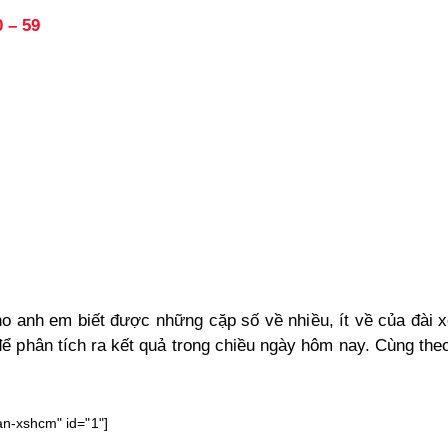
0 – 59
 anh em biết được những cặp số về nhiều, ít về của đài x
 phân tích ra kết quả trong chiều ngày hôm nay. Cùng theo
an-xshcm" id="1"]