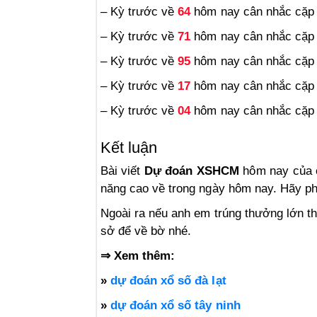
– Kỳ trước về
64
hôm nay cân nhắc cặ
– Kỳ trước về
71
hôm nay cân nhắc cặp
– Kỳ trước về
95
hôm nay cân nhắc cặ
– Kỳ trước về
17
hôm nay cân nhắc cặ
– Kỳ trước về
04
hôm nay cân nhắc cặ
Kết luận
Bài viết
Dự đoán XSHCM
hôm nay của c
năng cao về trong ngày hôm nay. Hãy phâ
Ngoài ra nếu anh em trúng thưởng lớn th
sở để về bờ nhé.
⇒ Xem thêm:
»
dự đoán xổ số đà lạt
»
dự đoán xổ số tây ninh