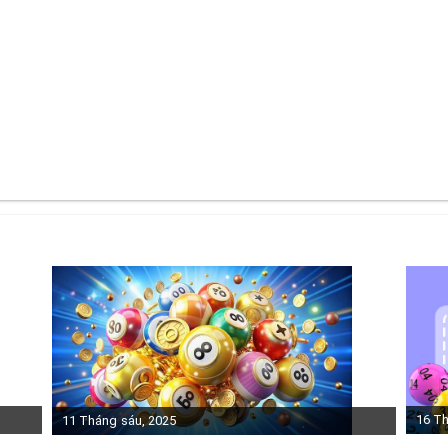
16 T
11 Tháng sáu, 2025