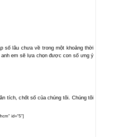
 số lâu chưa về trong một khoảng thời
y anh em sẽ lựa chọn được con số ưng ý
 tích, chốt số của chúng tôi. Chúng tôi
shcm" id="5"]