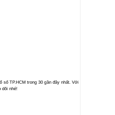
ổ số TP.HCM trong 30 gần đây nhất. Với
 dõi nhé!