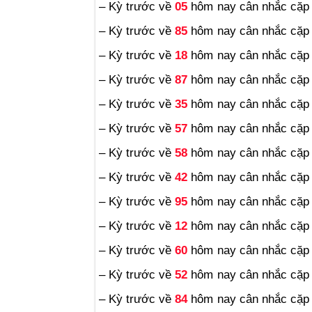
– Kỳ trước về
05
hôm nay cân nhắc cặ
– Kỳ trước về
85
hôm nay cân nhắc cặ
– Kỳ trước về
18
hôm nay cân nhắc cặ
– Kỳ trước về
87
hôm nay cân nhắc cặ
– Kỳ trước về
35
hôm nay cân nhắc cặ
– Kỳ trước về
57
hôm nay cân nhắc cặ
– Kỳ trước về
58
hôm nay cân nhắc cặ
– Kỳ trước về
42
hôm nay cân nhắc cặ
– Kỳ trước về
95
hôm nay cân nhắc cặ
– Kỳ trước về
12
hôm nay cân nhắc cặp
– Kỳ trước về
60
hôm nay cân nhắc cặ
– Kỳ trước về
52
hôm nay cân nhắc cặ
– Kỳ trước về
84
hôm nay cân nhắc cặ