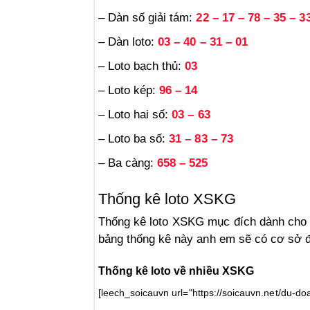
– Dàn số giải tám:
22 – 17 – 78 – 35 – 3
– Dàn loto:
03 – 40 – 31 – 01
– Loto bạch thủ:
03
– Loto kép:
96 – 14
– Loto hai số:
03 – 63
– Loto ba số:
31 – 83 – 73
– Ba càng:
658 – 525
Thống kê loto XSKG
Thống kê loto XSKG mục đích dành cho a
bảng thống kê này anh em sẽ có cơ sở để
Thống kê loto về nhiều XSKG
[leech_soicauvn url="https://soicauvn.net/du-doa