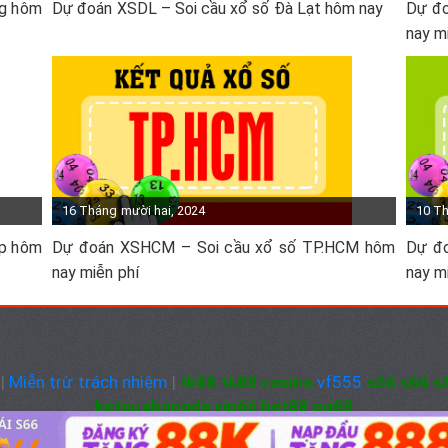
ng hôm
Dự đoán XSDL – Soi cầu xổ số Đà Lạt hôm nay
Dự đo
nay m
16 Tháng mười hai, 2024
10 Th
áp hôm
Dự đoán XSHCM – Soi cầu xổ số TP.HCM hôm
Dự đo
nay miễn phí
nay m
|
Miễn trừ trách nhiệm
|
tk88
tk88 casino
vf555
s66
s66
s
ketquabongda
vip66
bet88
pg88