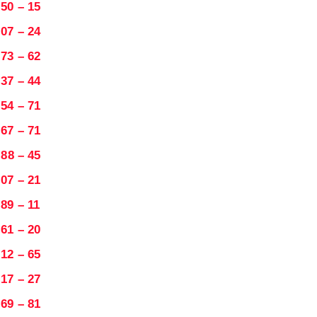
p
50 – 15
p
07 – 24
p
73 – 62
p
37 – 44
p
54 – 71
p
67 – 71
p
88 – 45
07 – 21
p
89 – 11
p
61 – 20
p
12 – 65
p
17 – 27
p
69 – 81