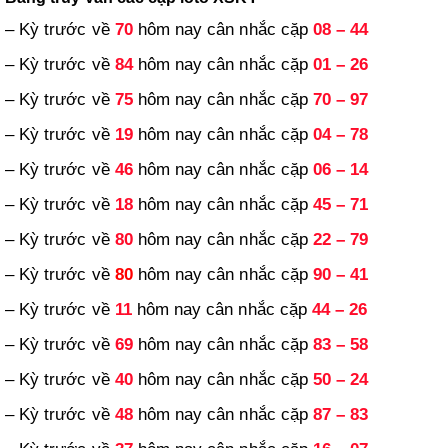
– Kỳ trước về
70
hôm nay cân nhắc cặp
08 – 44
– Kỳ trước về
84
hôm nay cân nhắc cặp
01 – 26
– Kỳ trước về
75
hôm nay cân nhắc cặp
70 – 97
– Kỳ trước về
19
hôm nay cân nhắc cặp
04 – 78
– Kỳ trước về
46
hôm nay cân nhắc cặp
06 – 14
– Kỳ trước về
18
hôm nay cân nhắc cặp
45 – 71
– Kỳ trước về
80
hôm nay cân nhắc cặp
22 – 79
– Kỳ trước về
80
hôm nay cân nhắc cặp
90 – 41
– Kỳ trước về
11
hôm nay cân nhắc cặp
44 – 26
– Kỳ trước về
69
hôm nay cân nhắc cặp
83 – 58
– Kỳ trước về
40
hôm nay cân nhắc cặp
50 – 24
– Kỳ trước về
48
hôm nay cân nhắc cặp
87 – 83