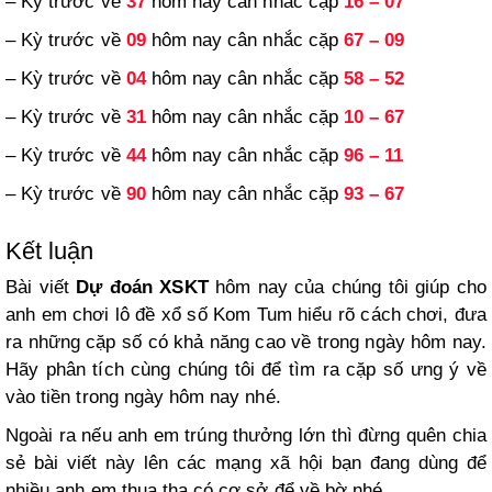
– Kỳ trước về
37
hôm nay cân nhắc cặp
16 – 07
– Kỳ trước về
09
hôm nay cân nhắc cặp
67 – 09
– Kỳ trước về
04
hôm nay cân nhắc cặp
58 – 52
– Kỳ trước về
31
hôm nay cân nhắc cặp
10 – 67
– Kỳ trước về
44
hôm nay cân nhắc cặp
96 – 11
– Kỳ trước về
90
hôm nay cân nhắc cặp
93 – 67
Kết luận
Bài viết
Dự đoán XSKT
hôm nay của chúng tôi giúp cho
anh em chơi lô đề xổ số Kom Tum hiểu rõ cách chơi, đưa
ra những cặp số có khả năng cao về trong ngày hôm nay.
Hãy phân tích cùng chúng tôi để tìm ra cặp số ưng ý về
vào tiền trong ngày hôm nay nhé.
Ngoài ra nếu anh em trúng thưởng lớn thì đừng quên chia
sẻ bài viết này lên các mạng xã hội bạn đang dùng để
nhiều anh em thua tha có cơ sở để về bờ nhé.