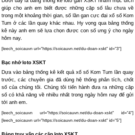
Dưới đây là bảng thống kê loto gan XSKT nhằm mục đích
giúp cho anh em biết được những cặp số lâu chưa về
trong một khoảng thời gian, số lần gan cực đại xổ số Kom
Tum ở các lần quay khác nhau. Hy vọng qua bảng thống
kê này anh em sẽ lựa chọn được con số ưng ý cho ngày
hôm nay.
[leech_soicauvn url="https://soicauvn.net/du-doan-xskt" id="3"]
Bạc nhớ loto XSKT
Dựa vào bảng thống kê kết quả xổ số Kom Tum lần quay
trước, các chuyên gia đã dùng hệ thống phân tích, chốt
số của chúng tôi. Chúng tôi tiến hành đưa ra những cặp
số có khả năng về nhiều nhất trong ngày hôm nay để gửi
tới anh em.
[leech_soicauvn url="https://soicauvn.net/du-doan-xskt" id="4"]
[leech_soicauvn url="https://soicauvn.net/du-doan-xskt" id="5"]
Bảng truy vấn các cặp loto XSKT