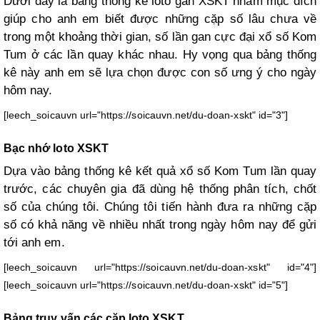
Dưới đây là bảng thống kê loto gan XSKT nhằm mục đích
giúp cho anh em biết được những cặp số lâu chưa về
trong một khoảng thời gian, số lần gan cực đại xổ số Kom
Tum ở các lần quay khác nhau. Hy vọng qua bảng thống
kê này anh em sẽ lựa chọn được con số ưng ý cho ngày
hôm nay.
[leech_soicauvn url="https://soicauvn.net/du-doan-xskt" id="3"]
Bạc nhớ loto XSKT
Dựa vào bảng thống kê kết quả xổ số Kom Tum lần quay
trước, các chuyên gia đã dùng hệ thống phân tích, chốt
số của chúng tôi. Chúng tôi tiến hành đưa ra những cặp
số có khả năng về nhiều nhất trong ngày hôm nay để gửi
tới anh em.
[leech_soicauvn url="https://soicauvn.net/du-doan-xskt" id="4"]
[leech_soicauvn url="https://soicauvn.net/du-doan-xskt" id="5"]
Bảng truy vấn các cặp loto XSKT