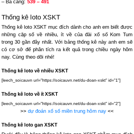
– Ba càng:
539 – 491
Thống kê loto XSKT
Thống kê loto XSKT mục đích dành cho anh em biết được
những cặp số về nhiều, ít về của đài xổ số Kom Tum
trong 30 gần đây nhất. Với bảng thống kê này anh em sẽ
có cơ sở để phân tích ra kết quả trong chiều ngày hôm
nay. Cùng theo dõi nhé!
Thống kê loto về nhiều XSKT
[leech_soicauvn url="https://soicauvn.net/du-doan-xskt" id="1"]
Thống kê loto về ít XSKT
[leech_soicauvn url="https://soicauvn.net/du-doan-xskt" id="2"]
>>
dự đoán xổ số miền trung hôm nay
<<
Thống kê loto gan XSKT