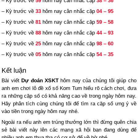
– Kỳ trước về
59
hôm nay cân nhắc cặp
38 – 36
– Kỳ trước về
33
hôm nay cân nhắc cặp
04 – 95
– Kỳ trước về
81
hôm nay cân nhắc cặp
59 – 58
– Kỳ trước về
88
hôm nay cân nhắc cặp
44 – 93
– Kỳ trước về
25
hôm nay cân nhắc cặp
98 – 60
– Kỳ trước về
05
hôm nay cân nhắc cặp
54 – 35
Kết luận
Bài viết
Dự đoán XSKT
hôm nay của chúng tôi giúp cho
anh em chơi lô đề xổ số Kom Tum hiểu rõ cách chơi, đưa
ra những cặp số có khả năng cao về trong ngày hôm nay.
Hãy phân tích cùng chúng tôi để tìm ra cặp số ưng ý về
vào tiền trong ngày hôm nay nhé.
Ngoài ra nếu anh em trúng thưởng lớn thì đừng quên chia
sẻ bài viết này lên các mạng xã hội bạn đang dùng để
nhiều anh em thua tha có cơ sở để về bờ nhé.