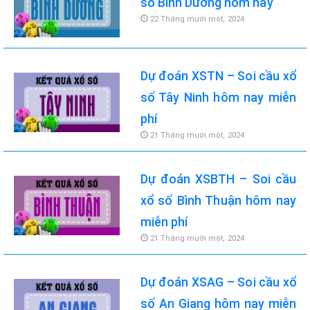
số Bình Dương hôm nay
22 Tháng mười một, 2024
Dự đoán XSTN – Soi cầu xổ
số Tây Ninh hôm nay miễn
phí
21 Tháng mười một, 2024
Dự đoán XSBTH – Soi cầu
xổ số Bình Thuận hôm nay
miễn phí
21 Tháng mười một, 2024
Dự đoán XSAG – Soi cầu xổ
số An Giang hôm nay miễn