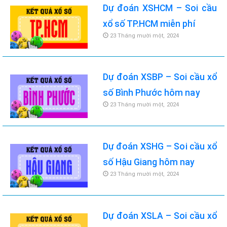
Dự đoán XSHCM – Soi cầu
xổ số TP.HCM miễn phí
23 Tháng mười một, 2024
Dự đoán XSBP – Soi cầu xổ
số Bình Phước hôm nay
23 Tháng mười một, 2024
Dự đoán XSHG – Soi cầu xổ
số Hậu Giang hôm nay
23 Tháng mười một, 2024
Dự đoán XSLA – Soi cầu xổ