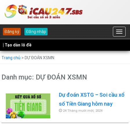
Đăng ký
Đăng nhập
| Tạo dàn lô đề
Trang chủ
>
DỰ ĐOÁN XSMN
Danh mục:
DỰ ĐOÁN XSMN
Dự đoán XSTG – Soi cầu xổ
số Tiền Giang hôm nay
24 Tháng mười một, 2024