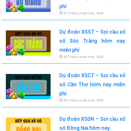
phí
21 Tháng mười một, 2024
Dự đoán XSST – Soi cầu xổ
số Sóc Trăng hôm nay
miễn phí
20 Tháng mười một, 2024
Dự đoán XSCT – Soi cầu xổ
số Cần Thơ hôm nay miễn
phí
20 Tháng mười một, 2024
Dự đoán XSDN – Soi cầu xổ
số Đồng Nai hôm nay