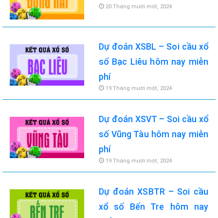
20 Tháng mười một, 2024
Dự đoán XSBL – Soi cầu xổ
số Bạc Liêu hôm nay miễn
phí
19 Tháng mười một, 2024
Dự đoán XSVT – Soi cầu xổ
số Vũng Tàu hôm nay miễn
phí
19 Tháng mười một, 2024
Dự đoán XSBTR – Soi cầu
xổ số Bến Tre hôm nay