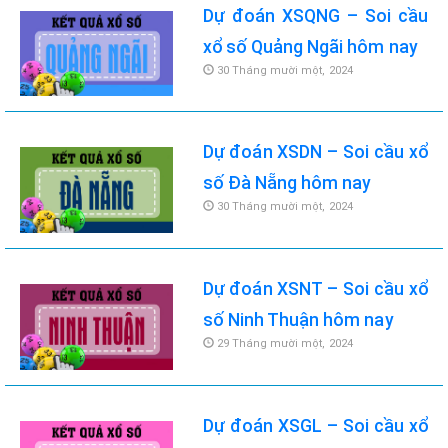
Dự đoán XSQNG – Soi cầu
xổ số Quảng Ngãi hôm nay
30 Tháng mười một, 2024
Dự đoán XSDN – Soi cầu xổ
số Đà Nẵng hôm nay
30 Tháng mười một, 2024
Dự đoán XSNT – Soi cầu xổ
số Ninh Thuận hôm nay
29 Tháng mười một, 2024
Dự đoán XSGL – Soi cầu xổ