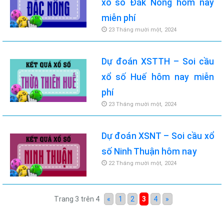
xổ số Đắk Nông hôm nay
miễn phí
23 Tháng mười một, 2024
Dự đoán XSTTH – Soi cầu
xổ số Huế hôm nay miễn
phí
23 Tháng mười một, 2024
Dự đoán XSNT – Soi cầu xổ
số Ninh Thuận hôm nay
22 Tháng mười một, 2024
Trang 3 trên 4
«
1
2
3
4
»