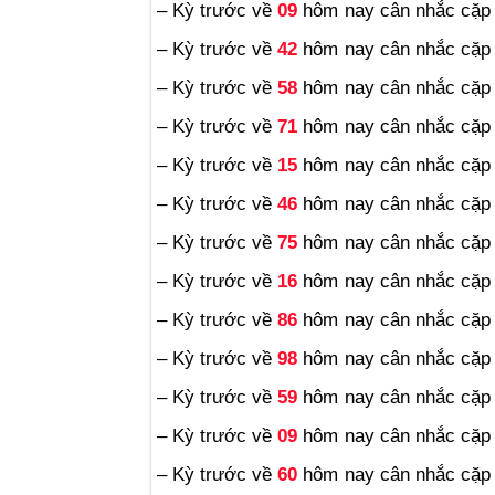
– Kỳ trước về
09
hôm nay cân nhắc cặ
– Kỳ trước về
42
hôm nay cân nhắc cặ
– Kỳ trước về
58
hôm nay cân nhắc cặ
– Kỳ trước về
71
hôm nay cân nhắc cặp
– Kỳ trước về
15
hôm nay cân nhắc cặp
– Kỳ trước về
46
hôm nay cân nhắc cặ
– Kỳ trước về
75
hôm nay cân nhắc cặ
– Kỳ trước về
16
hôm nay cân nhắc cặ
– Kỳ trước về
86
hôm nay cân nhắc cặ
– Kỳ trước về
98
hôm nay cân nhắc cặ
– Kỳ trước về
59
hôm nay cân nhắc cặp
– Kỳ trước về
09
hôm nay cân nhắc cặp
– Kỳ trước về
60
hôm nay cân nhắc cặ