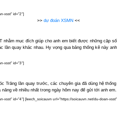
n-xsst" id="2"]
>>
dự đoán XSMN
<<
T nhằm mục đích giúp cho anh em biết được những cặp số 
các lần quay khác nhau. Hy vọng qua bảng thống kê này an
n-xsst" id="3"]
c Trăng lần quay trước, các chuyên gia đã dùng hệ thống 
ả năng về nhiều nhất trong ngày hôm nay để gửi tới anh em.
n-xsst" id="4"] [leech_soicauvn url="https://soicauvn.net/du-doan-xsst"