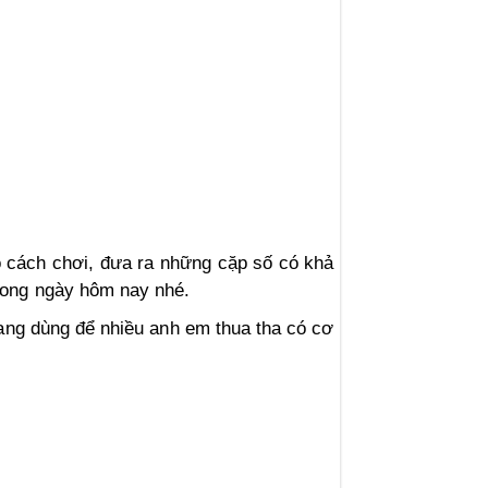
õ cách chơi, đưa ra những cặp số có khả
trong ngày hôm nay nhé.
đang dùng để nhiều anh em thua tha có cơ