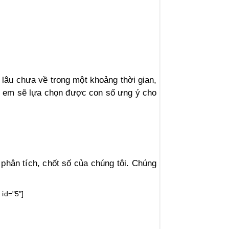
lâu chưa về trong một khoảng thời gian,
h em sẽ lựa chọn được con số ưng ý cho
phân tích, chốt số của chúng tôi. Chúng
 id="5"]