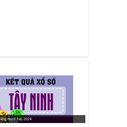
áng mười hai, 2024