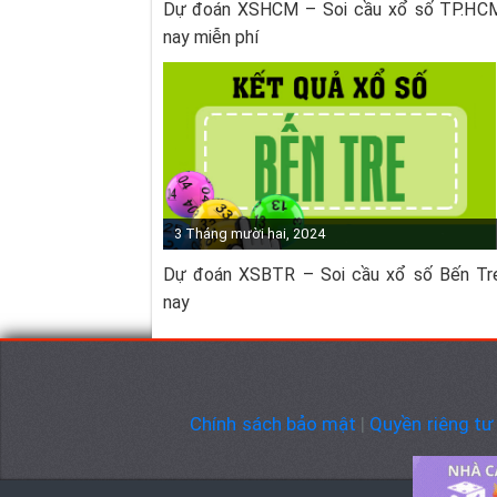
Dự đoán XSHCM – Soi cầu xổ số TP.HC
nay miễn phí
3 Tháng mười hai, 2024
Dự đoán XSBTR – Soi cầu xổ số Bến Tr
nay
Chính sách bảo mật
|
Quyền riêng tư