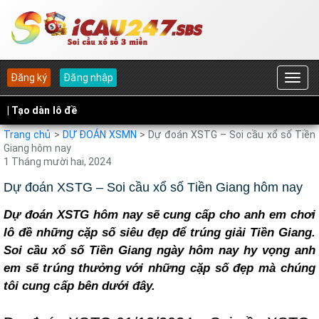
Đăng ký
Đăng nhập
| Tạo dàn lô đề
Trang chủ
>
DỰ ĐOÁN XSMN
>
Dự đoán XSTG – Soi cầu xổ số Tiền
Giang hôm nay
1 Tháng mười hai, 2024
Dự đoán XSTG – Soi cầu xổ số Tiền Giang hôm nay
Dự đoán XSTG hôm nay sẽ cung cấp cho anh em chơi
lô đề những cặp số siêu đẹp để trúng giải Tiền Giang.
Soi cầu xổ số Tiền Giang ngày hôm nay hy vọng anh
em sẽ trúng thưởng với những cặp số đẹp mà chúng
tôi cung cấp bên dưới đây.