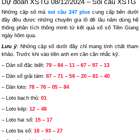
Dự đoán XSTG 08/12/2024 – Soi cầu XSTG
Những cặp số mà
soi cầu 247 plus
cung cấp bên dưới
đây đều được những chuyên gia lô đề lâu năm dùng hệ
thống phân tích thông minh từ kết quả xổ số Tiền Giang
ngày hôm qua.
Lưu ý
: Những cặp số dưới đây chỉ mang tính chất tham
khảo. Trước khi vào tiền anh em cần cân nhắc kỹ.
– Dàn số đặc biệt:
79 – 84 – 11 – 67 – 97 – 13
– Dàn số giải tám:
87 – 71 – 56 – 20 – 81 – 40
– Dàn loto:
78 – 76 – 05 – 84
– Loto bạch thủ:
01
– Loto kép:
12 – 48
– Loto hai số:
15 – 17
– Loto ba số:
18 – 93 – 27