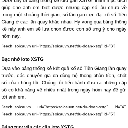
Dưới đây là bảng thống kê loto gan XSTG nhằm mục đích
giúp cho anh em biết được những cặp số lâu chưa về
trong một khoảng thời gian, số lần gan cực đại xổ số Tiền
Giang ở các lần quay khác nhau. Hy vọng qua bảng thống
kê này anh em sẽ lựa chọn được con số ưng ý cho ngày
hôm nay.
[leech_soicauvn url="https://soicauvn.net/du-doan-xstg" id="3"]
Bạc nhớ loto XSTG
Dựa vào bảng thống kê kết quả xổ số Tiền Giang lần quay
trước, các chuyên gia đã dùng hệ thống phân tích, chốt
số của chúng tôi. Chúng tôi tiến hành đưa ra những cặp
số có khả năng về nhiều nhất trong ngày hôm nay để gửi
tới anh em.
[leech_soicauvn url="https://soicauvn.net/du-doan-xstg" id="4"]
[leech_soicauvn url="https://soicauvn.net/du-doan-xstg" id="5"]
Bảng truy vấn các cặp loto XSTG