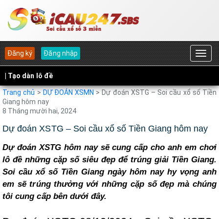
Đăng ký
Đăng nhập
| Tạo dàn lô đề
Trang chủ
>
DỰ ĐOÁN XSMN
>
Dự đoán XSTG – Soi cầu xổ số Tiền
Giang hôm nay
8 Tháng mười hai, 2024
Dự đoán XSTG – Soi cầu xổ số Tiền Giang hôm nay
Dự đoán XSTG hôm nay sẽ cung cấp cho anh em chơi
lô đề những cặp số siêu đẹp để trúng giải Tiền Giang.
Soi cầu xổ số Tiền Giang ngày hôm nay hy vọng anh
em sẽ trúng thưởng với những cặp số đẹp mà chúng
tôi cung cấp bên dưới đây.