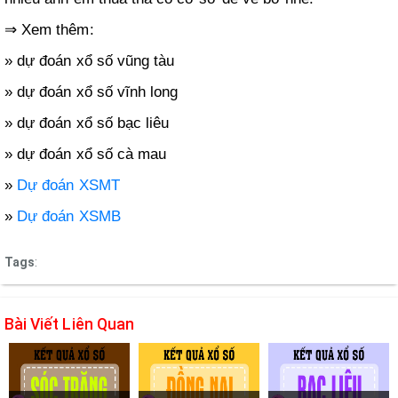
⇒ Xem thêm:
»
dự đoán xổ số vũng tàu
»
dự đoán xổ số vĩnh long
»
dự đoán xổ số bạc liêu
»
dự đoán xổ số cà mau
»
Dự đoán XSMT
»
Dự đoán XSMB
Tags
:
Bài Viết Liên Quan