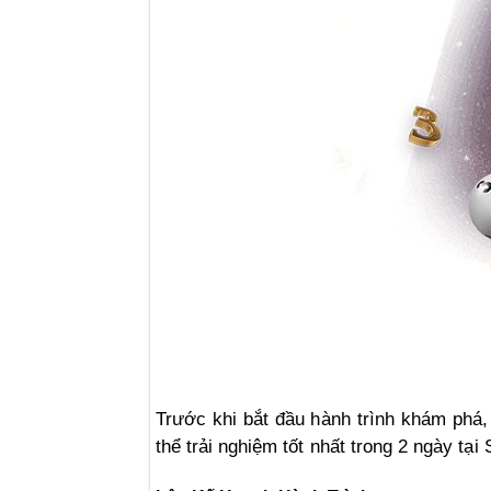
Trước khi bắt đầu hành trình khám phá, 
thể trải nghiệm tốt nhất trong 2 ngày tại