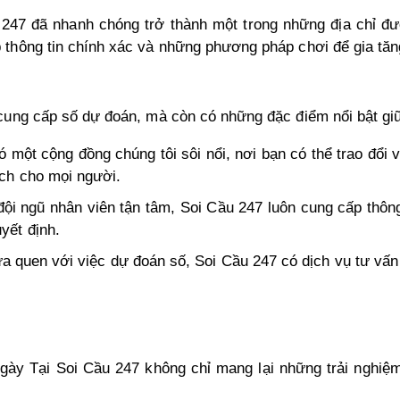
247 đã nhanh chóng trở thành một trong những địa chỉ đư
thông tin chính xác và những phương pháp chơi để gia tăng
 cung cấp số dự đoán, mà còn có những đặc điểm nổi bật gi
ó một cộng đồng chúng tôi sôi nổi, nơi bạn có thể trao đổi
ích cho mọi người.
đội ngũ nhân viên tận tâm, Soi Cầu 247 luôn cung cấp thông
yết định.
a quen với việc dự đoán số, Soi Cầu 247 có dịch vụ tư vấn 
ày Tại Soi Cầu 247 không chỉ mang lại những trải nghiệm