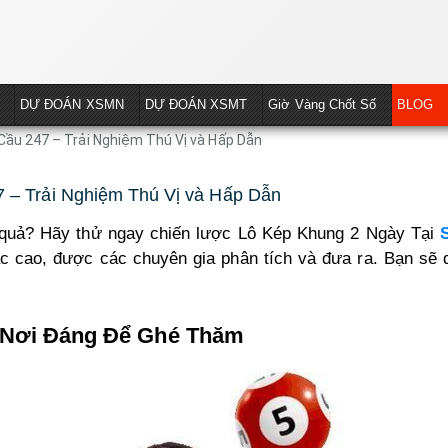
DỰ ĐOÁN XSMN
DỰ ĐOÁN XSMT
Giờ Vàng Chốt Số
BLOG
 Cầu 247 – Trải Nghiệm Thú Vị và Hấp Dẫn
7 – Trải Nghiệm Thú Vị và Hấp Dẫn
 quả? Hãy thử ngay chiến lược Lô Kép Khung 2 Ngày Tại
ác cao, được các chuyên gia phân tích và đưa ra. Bạn sẽ 
 Nơi Đáng Để Ghé Thăm