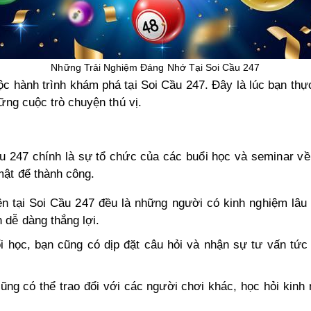
Những Trải Nghiệm Đáng Nhớ Tại Soi Cầu 247
uộc hành trình khám phá tại Soi Cầu 247. Đây là lúc bạn t
ững cuộc trò chuyện thú vị.
ầu 247 chính là sự tổ chức của các buổi học và seminar về
mật để thành công.
ên tại Soi Cầu 247 đều là những người có kinh nghiệm lâu 
 dễ dàng thắng lợi.
i học, bạn cũng có dịp đặt câu hỏi và nhận sự tư vấn tức 
cũng có thể trao đổi với các người chơi khác, học hỏi kin