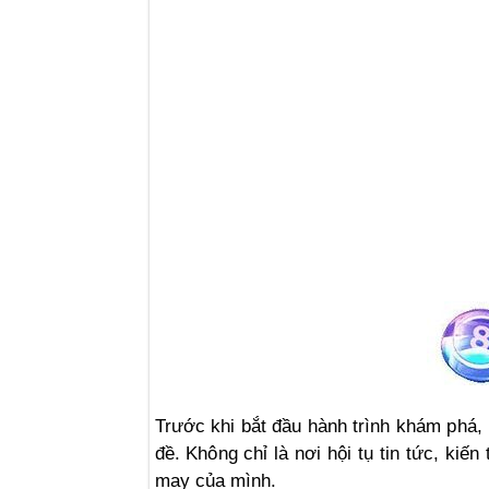
Trước khi bắt đầu hành trình khám phá,
đề. Không chỉ là nơi hội tụ tin tức, ki
may của mình.