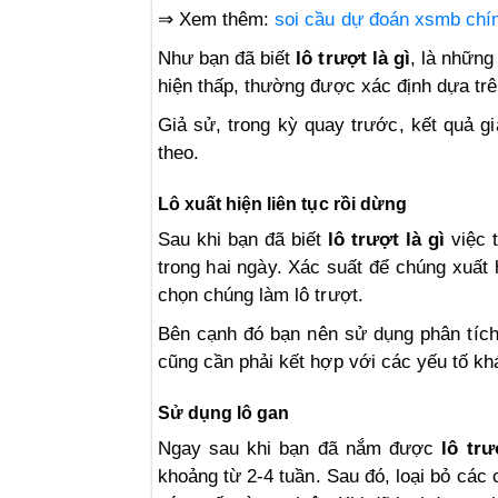
⇒ Xem thêm:
soi cầu dự đoán xsmb chí
Như bạn đã biết
lô trượt là gì
, là những
hiện thấp, thường được xác định dựa trê
Giả sử, trong kỳ quay trước, kết quả g
theo.
Lô xuất hiện liên tục rồi dừng
Sau khi bạn đã biết
lô trượt là gì
việc t
trong hai ngày. Xác suất để chúng xuất h
chọn chúng làm lô trượt.
Bên cạnh đó bạn nên sử dụng phân tích 
cũng cần phải kết hợp với các yếu tố khá
Sử dụng lô gan
Ngay sau khi bạn đã nắm được
lô trư
khoảng từ 2-4 tuần. Sau đó, loại bỏ các 