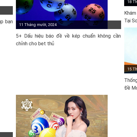
18 Th
Khám
Tại S
úp bạn
11 Tháng mười, 2024
5+ Dấu hiệu báo đề về kép chuẩn không cần
chỉnh cho bet thủ
15 Th
Thống
Đề Mớ