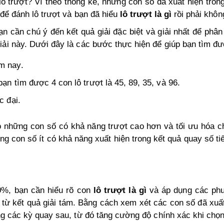
 lô trượt? Vì theo thống kê, những con số đã xuất hiện tr
 để đánh lô trượt và bạn đã hiểu
lô trượt là gì
rồi phải khôn
n cần chú ý đến kết quả giải đặc biệt và giải nhất để phân
iải này. Dưới đây là các bước thực hiện để giúp bạn tìm đư
m nay.
ạn tìm được 4 con lô trượt là 45, 89, 35, và 96.
c đại.
o những con số có khả năng trượt cao hơn và tối ưu hóa ch
g con số ít có khả năng xuất hiện trong kết quả quay số ti
 60%, bạn cần hiểu rõ con
lô trượt là gì
và áp dụng các phư
 từ kết quả giải tám. Bằng cách xem xét các con số đã xuất 
ng các kỳ quay sau, từ đó tăng cường độ chính xác khi chọn 