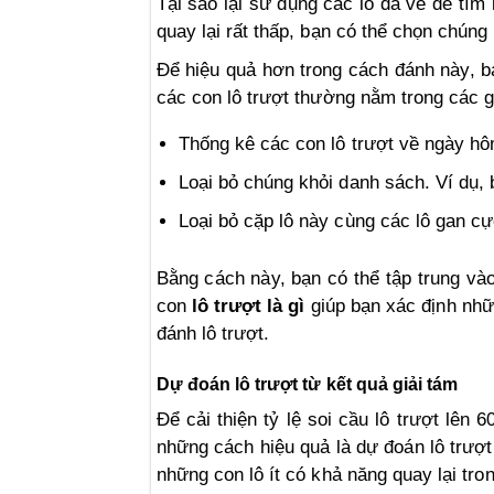
Tại sao lại sử dụng các lô đã về để tìm
quay lại rất thấp, bạn có thể chọn chúng
Để hiệu quả hơn trong cách đánh này, bạ
các con lô trượt thường nằm trong các g
Thống kê các con lô trượt về ngày hô
Loại bỏ chúng khỏi danh sách. Ví dụ, b
Loại bỏ cặp lô này cùng các lô gan cự
Bằng cách này, bạn có thể tập trung và
con
lô trượt là gì
giúp bạn xác định nhữn
đánh lô trượt.
Dự đoán lô trượt từ kết quả giải tám
Để cải thiện tỷ lệ soi cầu lô trượt lên
những cách hiệu quả là dự đoán lô trượt
những con lô ít có khả năng quay lại tro