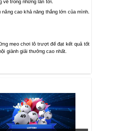
g về trong những lần tới.
ủ nâng cao khả năng thắng lớn của mình.
ng mẹo chơi lô trượt để đạt kết quả tốt
ội giành giải thưởng cao nhất.