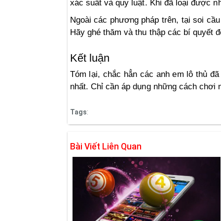
xác suất và quy luật. Khi đã loại được nh
Ngoài các phương pháp trên, tại soi cầu
Hãy ghé thăm và thu thập các bí quyết đ
Kết luận
Tóm lại, chắc hẳn các anh em lô thủ đ
nhất. Chỉ cần áp dụng những cách chơi m
Tags
:
Bài Viết Liên Quan