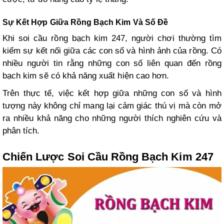
Sự Kết Hợp Giữa Rồng Bạch Kim Và Số Đề
Khi soi cầu rồng bạch kim 247, người chơi thường tìm
kiếm sự kết nối giữa các con số và hình ảnh của rồng. Có
nhiều người tin rằng những con số liên quan đến rồng
bạch kim sẽ có khả năng xuất hiện cao hơn.
Trên thực tế, việc kết hợp giữa những con số và hình
tượng này không chỉ mang lại cảm giác thú vị mà còn mở
ra nhiều khả năng cho những người thích nghiên cứu và
phân tích.
Chiến Lược Soi Cầu Rồng Bạch Kim 247