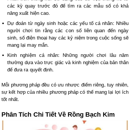
các kỳ quay trước đó để tìm ra các mẫu số có khả
năng xuất hiện cao.
Dự đoán từ ngày sinh hoặc các yếu tố cá nhân: Nhiều
người chơi tin rằng các con số liên quan đến ngày
sinh, số điện thoại hay các kỷ niệm trong cuộc sống sẽ
mang lại may mắn.
Kinh nghiệm cá nhân: Những người chơi lâu năm
thường dựa vào trực giác và kinh nghiệm của bản thân
để đưa ra quyết định.
Mỗi phương pháp đều có ưu nhược điểm riêng, tuy nhiên,
sự kết hợp của nhiều phương pháp có thể mang lại lợi ích
tốt nhất.
Phân Tích Chi Tiết Về Rồng Bạch Kim