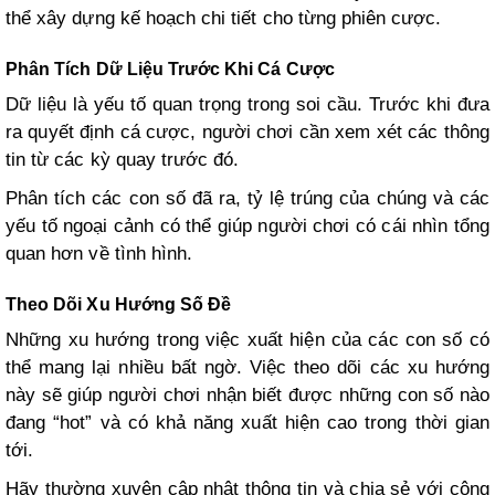
thể xây dựng kế hoạch chi tiết cho từng phiên cược.
Phân Tích Dữ Liệu Trước Khi Cá Cược
Dữ liệu là yếu tố quan trọng trong soi cầu. Trước khi đưa
ra quyết định cá cược, người chơi cần xem xét các thông
tin từ các kỳ quay trước đó.
Phân tích các con số đã ra, tỷ lệ trúng của chúng và các
yếu tố ngoại cảnh có thể giúp người chơi có cái nhìn tổng
quan hơn về tình hình.
Theo Dõi Xu Hướng Số Đề
Những xu hướng trong việc xuất hiện của các con số có
thể mang lại nhiều bất ngờ. Việc theo dõi các xu hướng
này sẽ giúp người chơi nhận biết được những con số nào
đang “hot” và có khả năng xuất hiện cao trong thời gian
tới.
Hãy thường xuyên cập nhật thông tin và chia sẻ với cộng