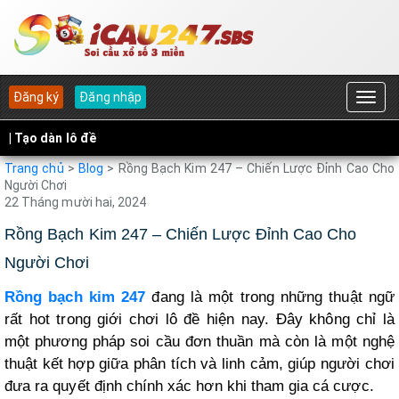
Đăng ký
Đăng nhập
| Tạo dàn lô đề
Trang chủ
>
Blog
>
Rồng Bạch Kim 247 – Chiến Lược Đỉnh Cao Cho
Người Chơi
22 Tháng mười hai, 2024
Rồng Bạch Kim 247 – Chiến Lược Đỉnh Cao Cho
Người Chơi
Rồng bạch kim 247
đang là một trong những thuật ngữ
rất hot trong giới chơi lô đề hiện nay. Đây không chỉ là
một phương pháp soi cầu đơn thuần mà còn là một nghệ
thuật kết hợp giữa phân tích và linh cảm, giúp người chơi
đưa ra quyết định chính xác hơn khi tham gia cá cược.