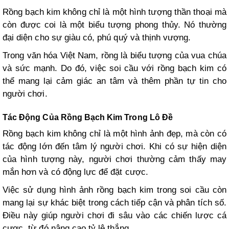
Rồng bạch kim không chỉ là một hình tượng thần thoại mà
còn được coi là một biểu tượng phong thủy. Nó thường
đại diện cho sự giàu có, phú quý và thịnh vượng.
Trong văn hóa Việt Nam, rồng là biểu tượng của vua chúa
và sức mạnh. Do đó, việc soi cầu với rồng bạch kim có
thể mang lại cảm giác an tâm và thêm phần tự tin cho
người chơi.
Tác Động Của Rồng Bạch Kim Trong Lô Đề
Rồng bạch kim không chỉ là một hình ảnh đẹp, mà còn có
tác động lớn đến tâm lý người chơi. Khi có sự hiện diện
của hình tượng này, người chơi thường cảm thấy may
mắn hơn và có động lực để đặt cược.
Việc sử dụng hình ảnh rồng bạch kim trong soi cầu còn
mang lại sự khác biệt trong cách tiếp cận và phân tích số.
Điều này giúp người chơi đi sâu vào các chiến lược cá
cược, từ đó nâng cao tỷ lệ thắng.