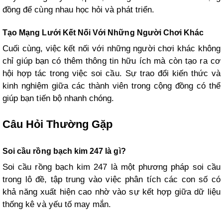
đồng để cùng nhau học hỏi và phát triển.
Tạo Mạng Lưới Kết Nối Với Những Người Chơi Khác
Cuối cùng, việc kết nối với những người chơi khác không
chỉ giúp bạn có thêm thông tin hữu ích mà còn tạo ra cơ
hội hợp tác trong việc soi cầu. Sự trao đổi kiến thức và
kinh nghiệm giữa các thành viên trong cộng đồng có thể
giúp bạn tiến bộ nhanh chóng.
Câu Hỏi Thường Gặp
Soi cầu rồng bạch kim 247 là gì?
Soi cầu rồng bạch kim 247 là một phương pháp soi cầu
trong lô đề, tập trung vào việc phân tích các con số có
khả năng xuất hiện cao nhờ vào sự kết hợp giữa dữ liệu
thống kê và yếu tố may mắn.