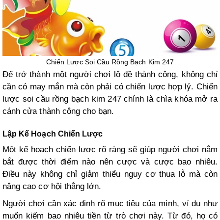
Chiến Lược Soi Cầu Rồng Bạch Kim 247
Để trở thành một người chơi lô đề thành công, không chỉ
cần có may mắn mà còn phải có chiến lược hợp lý. Chiến
lược soi cầu rồng bạch kim 247 chính là chìa khóa mở ra
cánh cửa thành công cho bạn.
Lập Kế Hoạch Chiến Lược
Một kế hoạch chiến lược rõ ràng sẽ giúp người chơi nắm
bắt được thời điểm nào nên cược và cược bao nhiêu.
Điều này không chỉ giảm thiểu nguy cơ thua lỗ mà còn
nâng cao cơ hội thắng lớn.
Người chơi cần xác định rõ mục tiêu của mình, ví dụ như
muốn kiếm bao nhiêu tiền từ trò chơi này. Từ đó, họ có