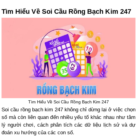
Tìm Hiểu Về Soi Cầu Rồng Bạch Kim 247
Tìm Hiểu Về Soi Cầu Rồng Bạch Kim 247
Soi cầu rồng bạch kim 247 không chỉ dừng lại ở việc chọn
số mà còn liên quan đến nhiều yếu tố khác nhau như tâm
lý người chơi, cách phân tích các dữ liệu lịch sử và dự
đoán xu hướng của các con số.