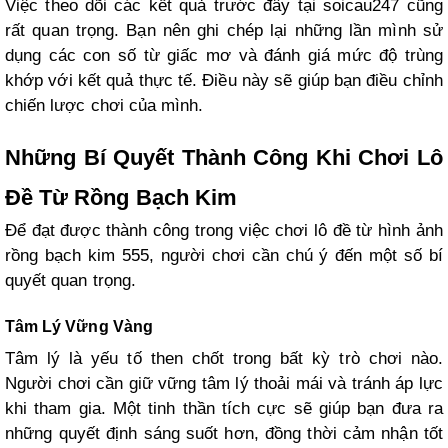
Việc theo dõi các kết quả trước đây tại soicau247 cũng
rất quan trọng. Bạn nên ghi chép lại những lần mình sử
dụng các con số từ giấc mơ và đánh giá mức độ trùng
khớp với kết quả thực tế. Điều này sẽ giúp bạn điều chỉnh
chiến lược chơi của mình.
Những Bí Quyết Thành Công Khi Chơi Lô
Đề Từ Rồng Bạch Kim
Để đạt được thành công trong việc chơi lô đề từ hình ảnh
rồng bạch kim 555, người chơi cần chú ý đến một số bí
quyết quan trọng.
Tâm Lý Vững Vàng
Tâm lý là yếu tố then chốt trong bất kỳ trò chơi nào.
Người chơi cần giữ vững tâm lý thoải mái và tránh áp lực
khi tham gia. Một tinh thần tích cực sẽ giúp bạn đưa ra
những quyết định sáng suốt hơn, đồng thời cảm nhận tốt