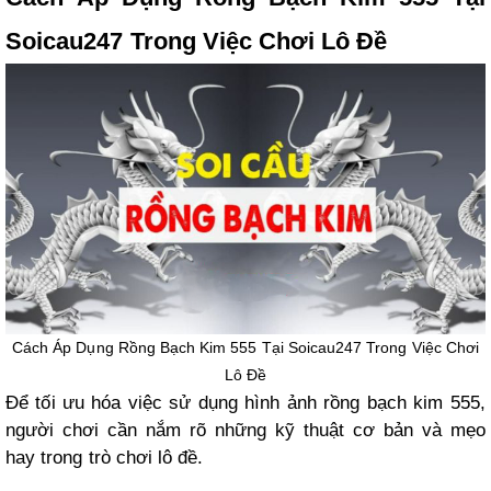
Soicau247 Trong Việc Chơi Lô Đề
Cách Áp Dụng Rồng Bạch Kim 555 Tại Soicau247 Trong Việc Chơi
Lô Đề
Để tối ưu hóa việc sử dụng hình ảnh rồng bạch kim 555,
người chơi cần nắm rõ những kỹ thuật cơ bản và mẹo
hay trong trò chơi lô đề.