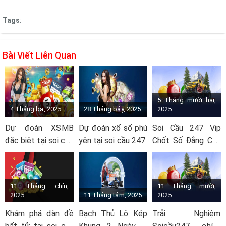
Tags
:
Bài Viết Liên Quan
5 Tháng mười hai,
4 Tháng ba, 2025
28 Tháng bảy, 2025
2025
Dự đoán XSMB
Dự đoán xổ số phú
Soi Cầu 247 Vip
đặc biệt tại soi cầu
yên tại soi cầu 247
Chốt Số Đẳng Cấp
247
– Đánh bại mọi dự
đoán để chinh
phục xổ số
11 Tháng chín,
11 Tháng mười,
2025
11 Tháng tám, 2025
2025
Khám phá dàn đề
Bạch Thủ Lô Kép
Trải Nghiệm