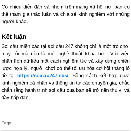
Có nhiều diễn đàn và nhóm trên mạng xã hội nơi bạn có
thể tham gia thảo luận và chia sẻ kinh nghiệm với những
người khác.
Kết luận
Soi cầu miền bắc tại soi cầu 247 không chỉ là một trò chơi
may rủi mà còn là một nghệ thuật khoa học. Với việc
phân tích dữ liệu một cách nghiêm túc và xây dựng chiến
lược hợp lý, người chơi có thể tối ưu hóa cơ hội thắng lô
đề tại
https://soicau247.sbs/
. Bằng cách kết hợp giữa
kinh nghiệm cá nhân và thông tin từ các chuyên gia, chắc
chắn rằng hành trình soi cầu của bạn sẽ trở nên thú vị và
đầy hấp dẫn.
Tags
: