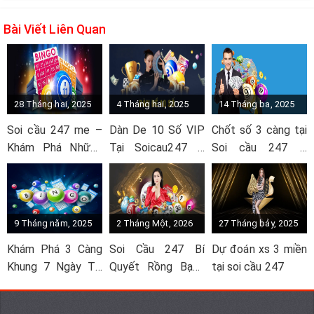
Bài Viết Liên Quan
28 Tháng hai, 2025
4 Tháng hai, 2025
14 Tháng ba, 2025
Soi cầu 247 me –
Dàn De 10 Số VIP
Chốt số 3 càng tại
Khám Phá Những
Tại Soicau247 –
Soi cầu 247 –
Chiến Lược Hiệu
Khám Phá Những
Khám Phá Chiến
Quả Nhất
Chiến Lược Đột
Thuật Dự Đoán Số
Phá Trong Xổ Số
Hữu Hiệu
9 Tháng năm, 2025
2 Tháng Một, 2026
27 Tháng bảy, 2025
Khám Phá 3 Càng
Soi Cầu 247 Bí
Dự đoán xs 3 miền
Khung 7 Ngày Tại
Quyết Rồng Bạch
tại soi cầu 247
Soi Cầu 247 –
Kim 555 Bất Bại
Chiến Lược Xổ Số