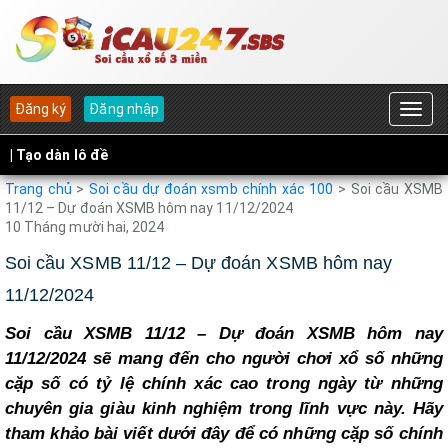
Đăng ký
Đăng nhập
| Tạo dàn lô đề
Trang chủ
>
Soi cầu dự đoán xsmb chính xác 100
>
Soi cầu XSMB
11/12 – Dự đoán XSMB hôm nay 11/12/2024
10 Tháng mười hai, 2024
Soi cầu XSMB 11/12 – Dự đoán XSMB hôm nay
11/12/2024
Soi cầu XSMB 11/12 – Dự đoán XSMB hôm nay
11/12/2024 sẽ mang đến cho người chơi xổ số những
cặp số có tỷ lệ chính xác cao trong ngày từ những
chuyên gia giàu kinh nghiệm trong lĩnh vực này. Hãy
tham khảo bài viết dưới đây để có những cặp số chính