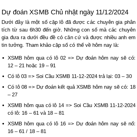
Dự đoán XSMB Chủ nhật ngày 11/12/2024
Dưới đây là một số cặp lô đã được các chuyên gia phân
tích từ sau 6h30 đến giờ. Những con số mà các chuyên
gia đưa ra dưới đều đề có căn cứ và được nhiều anh em
tin tưởng. Tham khảo cặp số có thể về hôm nay là:
XSMB hôm qua có lô 02 => Dự đoán hôm nay sẽ có:
12 – 21 hoặc 19 – 91
Có lô 03 => Soi Cầu XSMB 11-12-2024 trả lại: 03 – 30
Có lô 08 => Dự đoán kết quả XSMB hôm nay sẽ có: 18
– 27
XSMB hôm qua có lô 14 => Soi Cầu XSMB 11-12-2024
có lô: 16 – 61 và 18 – 81
XSMB hôm qua có lô 16 => Dự đoán hôm nay sẽ nổ:
16 – 61 / 18 – 81