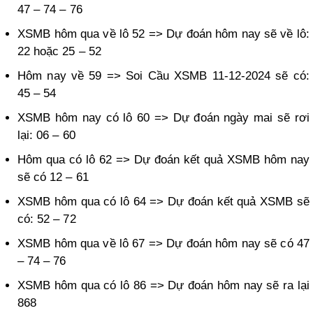
47 – 74 – 76
XSMB hôm qua về lô 52 => Dự đoán hôm nay sẽ về lô:
22 hoặc 25 – 52
Hôm nay về 59 => Soi Cầu XSMB 11-12-2024 sẽ có:
45 – 54
XSMB hôm nay có lô 60 => Dự đoán ngày mai sẽ rơi
lại: 06 – 60
Hôm qua có lô 62 => Dự đoán kết quả XSMB hôm nay
sẽ có 12 – 61
XSMB hôm qua có lô 64 => Dự đoán kết quả XSMB sẽ
có: 52 – 72
XSMB hôm qua về lô 67 => Dự đoán hôm nay sẽ có 47
– 74 – 76
XSMB hôm qua có lô 86 => Dự đoán hôm nay sẽ ra lại
868