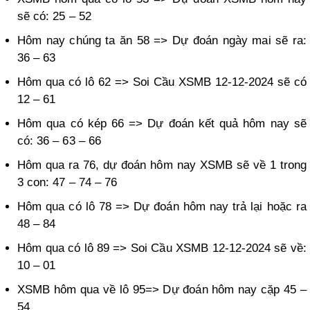
sẽ có: 25 – 52
Hôm nay chúng ta ăn 58 => Dự đoán ngày mai sẽ ra:
36 – 63
Hôm qua có lô 62 => Soi Cầu XSMB 12-12-2024 sẽ có
12 – 61
Hôm qua có kép 66 => Dự đoán kết quả hôm nay sẽ
có: 36 – 63 – 66
Hôm qua ra 76, dự đoán hôm nay XSMB sẽ về 1 trong
3 con: 47 – 74 – 76
Hôm qua có lô 78 => Dự đoán hôm nay trả lại hoặc ra
48 – 84
Hôm qua có lô 89 => Soi Cầu XSMB 12-12-2024 sẽ về:
10 – 01
XSMB hôm qua về lô 95=> Dự đoán hôm nay cặp 45 –
54