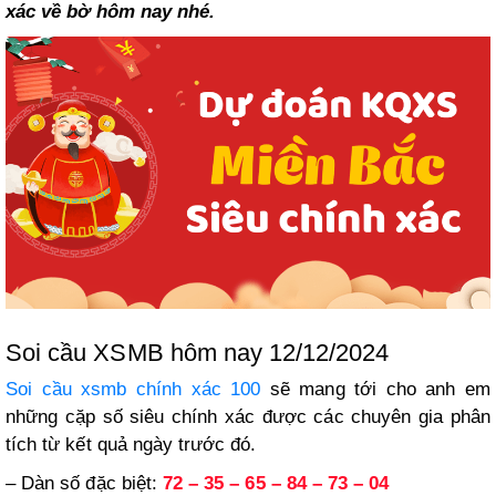
xác về bờ hôm nay nhé.
Soi cầu XSMB hôm nay 12/12/2024
Soi cầu xsmb chính xác 100
sẽ mang tới cho anh em
những cặp số siêu chính xác được các chuyên gia phân
tích từ kết quả ngày trước đó.
– Dàn số đặc biệt:
72 – 35 – 65 – 84 – 73 – 04