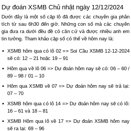
Dự đoán XSMB Chủ nhật ngày 12/12/2024
Dưới đây là một số cặp lô đã được các chuyên gia phân
tích từ sau 6h30 đến giờ. Những con số mà các chuyên
gia đưa ra dưới đều đề có căn cứ và được nhiều anh em
tin tưởng. Tham khảo cặp số có thể về hôm nay là:
XSMB hôm qua có lô 02 => Soi Cầu XSMB 12-12-2024
sẽ có: 12 – 21 hoặc 19 – 91
Hôm qua về lô 06 => Dự đoán hôm nay sẽ có: 06 – 60 /
89 – 98 / 01 – 10
Hôm qua XSMB về 07 => Dự đoán hôm nay sẽ trả lại:
07 – 70
XSMB hôm qua có lô 14 => Dự đoán hôm nay sẽ có lô:
16 – 61 và 18 – 81
XSMB Hôm qua lô về 17 => Dự đoán XSMB hôm nay
sẽ ra lại: 69 – 96