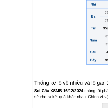
Thống kê lô về nhiều và lô ga
Soi Cầu XSMB 16/12/2024
chúng tôi phâ
sẽ cho ra kết quả khác nhau. Chính vì v