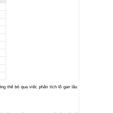
ông thể bỏ qua việc phân tích lô gan lâu