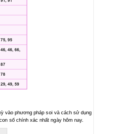
Tuỳ vào phương pháp soi và cách sử dụng
 con số chính xác nhất ngày hôm nay.