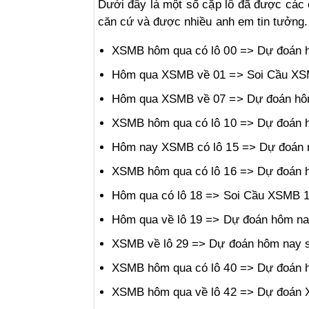
Dưới đây là một số cặp lô đã được các 
căn cứ và được nhiều anh em tin tưởng.
XSMB hôm qua có lô 00 => Dự đoán hô
Hôm qua XSMB về 01 => Soi Cầu XSMB 
Hôm qua XSMB về 07 => Dự đoán hôm n
XSMB hôm qua có lô 10 => Dự đoán hô
Hôm nay XSMB có lô 15 => Dự đoán ng
XSMB hôm qua có lô 16 => Dự đoán hô
Hôm qua có lô 18 => Soi Cầu XSMB 1
Hôm qua về lô 19 => Dự đoán hôm nay
XSMB về lô 29 => Dự đoán hôm nay sẽ
XSMB hôm qua có lô 40 => Dự đoán h
XSMB hôm qua về lô 42 => Dự đoán X