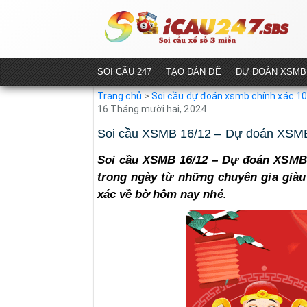
SOI CẦU 247
TẠO DÀN ĐỀ
DỰ ĐOÁN XSMB
Trang chủ
>
Soi cầu dự đoán xsmb chính xác 1
16 Tháng mười hai, 2024
Soi cầu XSMB 16/12 – Dự đoán XSM
Soi cầu XSMB 16/12 – Dự đoán XSMB 
trong ngày từ những chuyên gia giàu
xác về bờ hôm nay nhé.