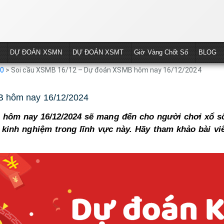
DỰ ĐOÁN XSMN
DỰ ĐOÁN XSMT
Giờ Vàng Chốt Số
BLOG
00
>
Soi cầu XSMB 16/12 – Dự đoán XSMB hôm nay 16/12/2024
B hôm nay 16/12/2024
hôm nay 16/12/2024 sẽ mang đến cho người chơi xổ số 
 kinh nghiệm trong lĩnh vực này. Hãy tham khảo bài vi