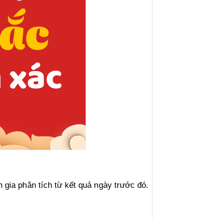
gia phân tích từ kết quả ngày trước đó.