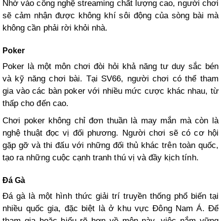
Nhờ vào công nghệ streaming chất lượng cao, người chơi
sẽ cảm nhận được không khí sôi động của sòng bài mà
không cần phải rời khỏi nhà.
Poker
Poker là một môn chơi đòi hỏi khả năng tư duy sắc bén
và kỹ năng chơi bài. Tại SV66, người chơi có thể tham
gia vào các bàn poker với nhiều mức cược khác nhau, từ
thấp cho đến cao.
Chơi poker không chỉ đơn thuần là may mắn mà còn là
nghệ thuật đọc vị đối phương. Người chơi sẽ có cơ hội
gặp gỡ và thi đấu với những đối thủ khác trên toàn quốc,
tạo ra những cuộc cạnh tranh thú vị và đầy kịch tính.
Đá Gà
Đá gà là một hình thức giải trí truyền thống phổ biến tại
nhiều quốc gia, đặc biệt là ở khu vực Đông Nam Á. Để
tham gia hoặc hiểu rõ hơn về môn này, việc nắm vững