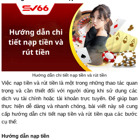
Hướng dẫn chi tiết nạp tiền và rút tiền
Việc nạp tiền và rút tiền là một trong những thao tác quan
trọng và cần thiết đối với người dùng khi sử dụng các
dịch vụ tài chính hoặc tài khoản trực tuyến. Để giúp bạn
thực hiện dễ dàng và nhanh chóng, bài viết này sẽ cung
cấp hướng dẫn chi tiết nạp tiền và rút tiền qua các bước
cụ thể:
Hướng dẫn nạp tiền