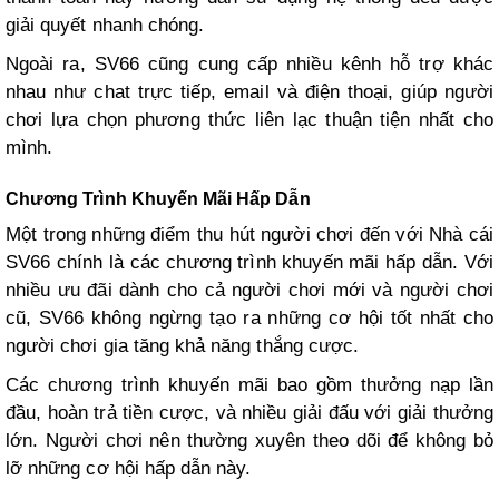
giải quyết nhanh chóng.
Ngoài ra, SV66 cũng cung cấp nhiều kênh hỗ trợ khác
nhau như chat trực tiếp, email và điện thoại, giúp người
chơi lựa chọn phương thức liên lạc thuận tiện nhất cho
mình.
Chương Trình Khuyến Mãi Hấp Dẫn
Một trong những điểm thu hút người chơi đến với Nhà cái
SV66 chính là các chương trình khuyến mãi hấp dẫn. Với
nhiều ưu đãi dành cho cả người chơi mới và người chơi
cũ, SV66 không ngừng tạo ra những cơ hội tốt nhất cho
người chơi gia tăng khả năng thắng cược.
Các chương trình khuyến mãi bao gồm thưởng nạp lần
đầu, hoàn trả tiền cược, và nhiều giải đấu với giải thưởng
lớn. Người chơi nên thường xuyên theo dõi để không bỏ
lỡ những cơ hội hấp dẫn này.