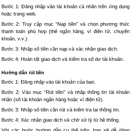
Bước 1: Đăng nhập vào tài khoản cá nhân trên ứng dụng
hoặc trang web.
Bước 2: Truy cập mục “Nạp tiền” và chọn phương thức
thanh toán phù hợp (thẻ ngân hàng, ví điện tử, chuyển
khoản, v.v.).
Bước 3: Nhập số tiền cần nạp và xác nhận giao dịch.
Bước 4: Hoàn tất giao dịch và kiểm tra số dư tài khoản.
Hướng dẫn rút tiền
Bước 1: Đăng nhập vào tài khoản của bạn.
Bước 2: Vào mục “Rút tiền” và nhập thông tin tài khoản
nhận (số tài khoản ngân hàng hoặc ví điện tử).
Bước 3: Nhập số tiền cần rút và kiểm tra lại thông tin.
Bước 4: Xác nhận giao dịch và chờ xử lý từ hệ thống.
Với các bước hướng dẫn cụ thể trên, bạn sẽ dễ dàng