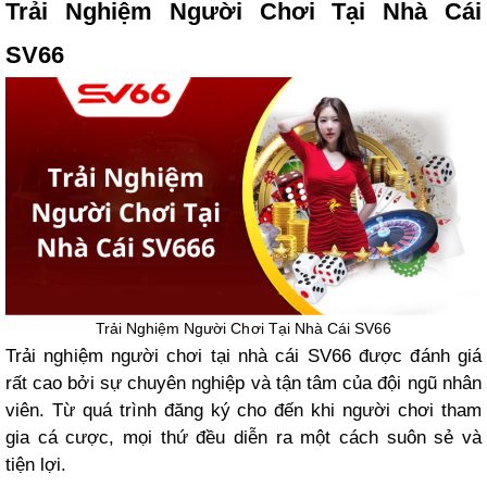
Trải Nghiệm Người Chơi Tại Nhà Cái
SV66
Trải Nghiệm Người Chơi Tại Nhà Cái SV66
Trải nghiệm người chơi tại nhà cái SV66 được đánh giá
rất cao bởi sự chuyên nghiệp và tận tâm của đội ngũ nhân
viên. Từ quá trình đăng ký cho đến khi người chơi tham
gia cá cược, mọi thứ đều diễn ra một cách suôn sẻ và
tiện lợi.