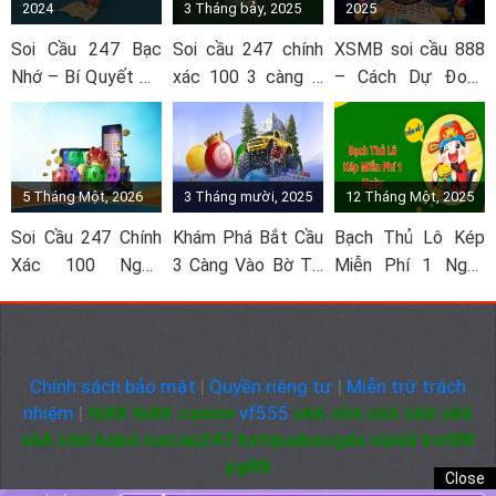
2024
3 Tháng bảy, 2025
2025
Soi Cầu 247 Bạc
Soi cầu 247 chính
XSMB soi cầu 888
Nhớ – Bí Quyết Để
xác 100 3 càng –
– Cách Dự Đoán
Đánh Bại Xổ Số
Chiến lược tối ưu
Kết Quả Xổ Số
để chọn số
Chính Xác Hơn
5 Tháng Một, 2026
3 Tháng mười, 2025
12 Tháng Một, 2025
Soi Cầu 247 Chính
Khám Phá Bắt Cầu
Bạch Thủ Lô Kép
Xác 100 Nghệ
3 Càng Vào Bờ Tại
Miễn Phí 1 Ngày
Thuật Giải Mã
Soi Cầu 247 – Bí
Tại Soicau247 –
Những Con Số
Ẩn và Cơ Hội Đầu
Cơ Hội Đặc Biệt
Tư Hiệu Quả
Cho Người Chơi
Chính sách bảo mật
|
Quyền riêng tư
|
Miễn trừ trách
nhiệm
|
tk88
tk88 casino
vf555
s66
s66
s66
s66
s66
s66
s66
kqbd
soicau247
ketquabongda
vip66
bet88
pg88
Close