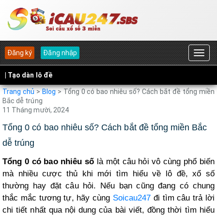
Đăng ký
Đăng nhập
| Tạo dàn lô đề
Trang chủ
>
Blog
>
Tổng 0 có bao nhiêu số? Cách bắt đề tổng miền
Bắc dễ trúng
11 Tháng mười, 2024
Tổng 0 có bao nhiêu số? Cách bắt đề tổng miền Bắc
dễ trúng
Tổng 0 có bao nhiêu số
là một câu hỏi vô cùng phổ biến
mà nhiều cược thủ khi mới tìm hiểu về lô đề, xổ số
thường hay đặt câu hỏi. Nếu bạn cũng đang có chung
thắc mắc tương tự, hãy cùng
Soicau247
đi tìm câu trả lời
chi tiết nhất qua nội dung của bài viết, đồng thời tìm hiểu