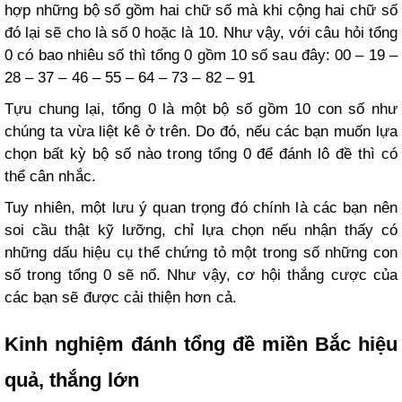
hợp những bộ số gồm hai chữ số mà khi cộng hai chữ số
đó lại sẽ cho là số 0 hoặc là 10. Như vậy, với câu hỏi tổng
0 có bao nhiêu số thì tổng 0 gồm 10 số sau đây: 00 – 19 –
28 – 37 – 46 – 55 – 64 – 73 – 82 – 91
Tựu chung lại, tổng 0 là một bộ số gồm 10 con số như
chúng ta vừa liệt kê ở trên. Do đó, nếu các bạn muốn lựa
chọn bất kỳ bộ số nào trong tổng 0 để đánh lô đề thì có
thể cân nhắc.
Tuy nhiên, một lưu ý quan trọng đó chính là các bạn nên
soi cầu thật kỹ lưỡng, chỉ lựa chọn nếu nhận thấy có
những dấu hiệu cụ thể chứng tỏ một trong số những con
số trong tổng 0 sẽ nổ. Như vậy, cơ hội thắng cược của
các bạn sẽ được cải thiện hơn cả.
Kinh nghiệm đánh tổng đề miền Bắc hiệu
quả, thắng lớn