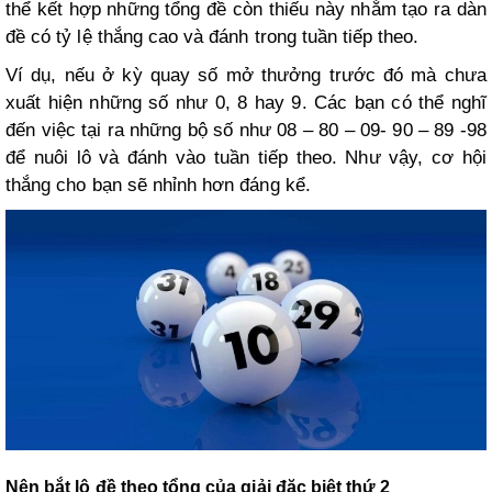
thể kết hợp những tổng đề còn thiếu này nhằm tạo ra dàn
đề có tỷ lệ thắng cao và đánh trong tuần tiếp theo.
Ví dụ, nếu ở kỳ quay số mở thưởng trước đó mà chưa
xuất hiện những số như 0, 8 hay 9. Các bạn có thể nghĩ
đến việc tại ra những bộ số như 08 – 80 – 09- 90 – 89 -98
để nuôi lô và đánh vào tuần tiếp theo. Như vậy, cơ hội
thắng cho bạn sẽ nhỉnh hơn đáng kể.
Nên bắt lô đề theo tổng của giải đặc biệt thứ 2