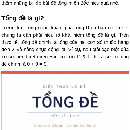
thêm những bí kíp bắt đề tổng miền Bắc hiệu quả nhé.
Tổng đề là gì?
Trước khi cùng nhau khám phá tổng 0 có bao nhiêu số,
chúng ta cần phải hiểu rõ khái niệm tổng đề là gì. Trên
thực tế, tổng đề chính là tổng của hai con số thuộc hàng
đơn vị và hàng chục cộng lại. Ví dụ, nếu giải đặc biệt của
xổ số kiến thiết miền Bắc nổ con 11209, thì ta sẽ có tổng
đề chính là 0 + 9 = 9.