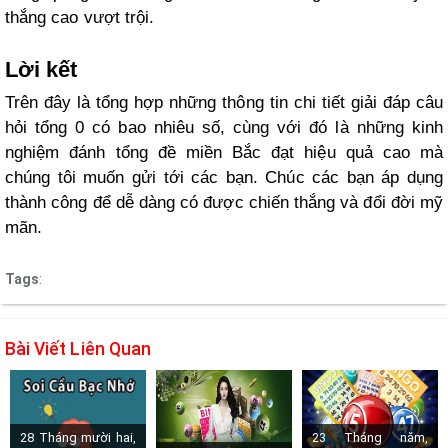
thắng cao vượt trội.
Lời kết
Trên đây là tổng hợp những thông tin chi tiết giải đáp câu
hỏi tổng 0 có bao nhiêu số, cùng với đó là những kinh
nghiệm đánh tổng đề miền Bắc đạt hiệu quả cao mà
chúng tôi muốn gửi tới các bạn. Chúc các bạn áp dụng
thành công để dễ dàng có được chiến thắng và đổi đời mỹ
mãn.
Tags
:
Bài Viết Liên Quan
28 Tháng mười hai,
23 Tháng năm,