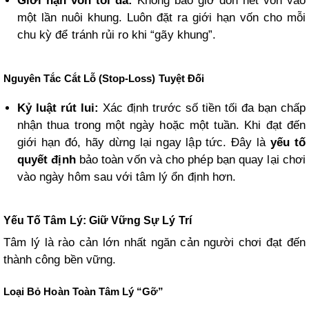
Giới hạn vốn tối đa:
Không bao giờ dồn hết vốn vào
một lần nuôi khung. Luôn đặt ra giới hạn vốn cho mỗi
chu kỳ để tránh rủi ro khi “gãy khung”.
Nguyên Tắc Cắt Lỗ (Stop-Loss) Tuyệt Đối
Kỷ luật rút lui:
Xác định trước số tiền tối đa bạn chấp
nhận thua trong một ngày hoặc một tuần. Khi đạt đến
giới hạn đó, hãy dừng lại ngay lập tức. Đây là
yếu tố
quyết định
bảo toàn vốn và cho phép bạn quay lại chơi
vào ngày hôm sau với tâm lý ổn định hơn.
Yếu Tố Tâm Lý: Giữ Vững Sự Lý Trí
Tâm lý là rào cản lớn nhất ngăn cản người chơi đạt đến
thành công bền vững.
Loại Bỏ Hoàn Toàn Tâm Lý “Gỡ”