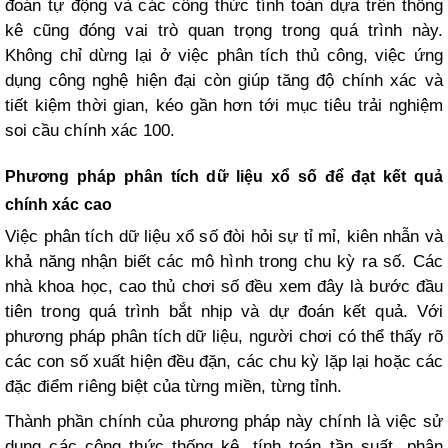
đoán tự động và các công thức tính toán dựa trên thống
kê cũng đóng vai trò quan trọng trong quá trình này.
Không chỉ dừng lại ở việc phân tích thủ công, việc ứng
dụng công nghệ hiện đại còn giúp tăng độ chính xác và
tiết kiệm thời gian, kéo gần hơn tới mục tiêu trải nghiệm
soi cầu chính xác 100.
Phương pháp phân tích dữ liệu xổ số để đạt kết quả
chính xác cao
Việc phân tích dữ liệu xổ số đòi hỏi sự tỉ mỉ, kiên nhẫn và
khả năng nhận biết các mô hình trong chu kỳ ra số. Các
nhà khoa học, cao thủ chơi số đều xem đây là bước đầu
tiên trong quá trình bắt nhịp và dự đoán kết quả. Với
phương pháp phân tích dữ liệu, người chơi có thể thấy rõ
các con số xuất hiện đều đặn, các chu kỳ lặp lại hoặc các
đặc điểm riêng biệt của từng miền, từng tỉnh.
Thành phần chính của phương pháp này chính là việc sử
dụng các công thức thống kê, tính toán tần suất, phân