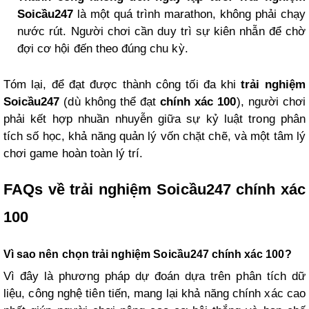
Soicầu247
là một quá trình marathon, không phải chạy
nước rút. Người chơi cần duy trì sự kiên nhẫn để chờ
đợi cơ hội đến theo đúng chu kỳ.
Tóm lại, để đạt được thành công tối đa khi
trải nghiệm
Soicầu247
(dù không thể đạt
chính xác 100
), người chơi
phải kết hợp nhuần nhuyễn giữa sự kỷ luật trong phân
tích số học, khả năng quản lý vốn chặt chẽ, và một tâm lý
chơi game hoàn toàn lý trí.
FAQs về trải nghiệm Soicầu247 chính xác
100
Vì sao nên chọn trải nghiệm Soicầu247 chính xác 100?
Vì đây là phương pháp dự đoán dựa trên phân tích dữ
liệu, công nghệ tiên tiến, mang lại khả năng chính xác cao