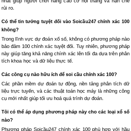
nhất giúp người chơi nâng cao cơ hội thắng và hạn chế
rủi ro.
Có thể tin tưởng tuyệt đối vào Soicầu247 chính xác 100
không?
Trong lĩnh vực dự đoán xổ số, không có phương pháp nào
bảo đảm 100 chính xác tuyệt đối. Tuy nhiên, phương pháp
này giúp tăng khả năng chính xác lên tối đa dựa trên phân
tích khoa học và dữ liệu thực tế.
Các công cụ nào hữu ích để soi cầu chính xác 100?
Các phần mềm dự đoán tự động, nền tảng phân tích dữ
liệu trực tuyến, và các thuật toán học máy là những công
cụ mới nhất giúp tối ưu hoá quá trình dự đoán.
Tôi có thể áp dụng phương pháp này cho các loại xổ số
nào?
Phương pháp Soicầu247 chính xác 100 phù hợp với hầu