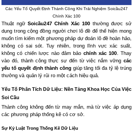
Các Yếu Tố Quyết Định Thành Công Khi Trải Nghiệm Soicầu247
Chính Xác 100
Thuật ngữ
Soicầu247 Chính Xác 100
thường được sử
dụng trong cộng đồng người chơi lô đề để thể hiện mong
muốn tìm kiếm một phương pháp dự đoán lô đề hoàn hảo,
không có sai sót. Tuy nhiên, trong lĩnh vực xác suất,
không có chiến lược nào đảm bảo
chính xác 100
. Thay
vào đó, thành công thực sự đến từ việc nắm vững
các
yếu tố quyết định thành công
giúp tăng tối đa tỷ lệ trúng
thưởng và quản lý rủi ro một cách hiệu quả.
Yếu Tố Phân Tích Dữ Liệu: Nền Tảng Khoa Học Của Việc
Soi Cầu
Thành công không đến từ may mắn, mà từ việc áp dụng
các phương pháp thống kê có cơ sở.
Sự Kỷ Luật Trong Thống Kê Dữ Liệu