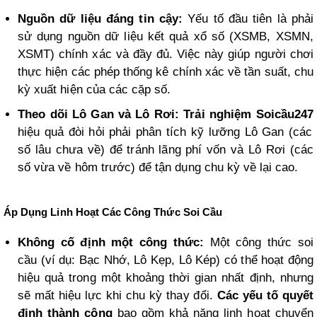
Nguồn dữ liệu đáng tin cậy:
Yếu tố đầu tiên là phải
sử dụng nguồn dữ liệu kết quả xổ số (XSMB, XSMN,
XSMT) chính xác và đầy đủ. Việc này giúp người chơi
thực hiện các phép thống kê chính xác về tần suất, chu
kỳ xuất hiện của các cặp số.
Theo dõi Lô Gan và Lô Rơi:
Trải nghiệm Soicầu247
hiệu quả đòi hỏi phải phân tích kỹ lưỡng Lô Gan (các
số lâu chưa về) để tránh lãng phí vốn và Lô Rơi (các
số vừa về hôm trước) để tận dụng chu kỳ về lại cao.
Áp Dụng Linh Hoạt Các Công Thức Soi Cầu
Không cố định một công thức:
Một công thức soi
cầu (ví dụ: Bạc Nhớ, Lô Kẹp, Lô Kép) có thể hoạt động
hiệu quả trong một khoảng thời gian nhất định, nhưng
sẽ mất hiệu lực khi chu kỳ thay đổi.
Các yếu tố quyết
định thành công
bao gồm khả năng linh hoạt chuyển