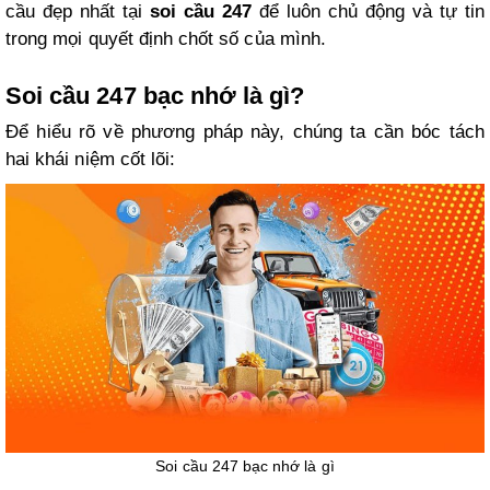
cầu đẹp nhất tại
soi cầu 247
để luôn chủ động và tự tin
trong mọi quyết định chốt số của mình.
Soi cầu 247 bạc nhớ là gì?
Để hiểu rõ về phương pháp này, chúng ta cần bóc tách
hai khái niệm cốt lõi:
Soi cầu 247 bạc nhớ là gì