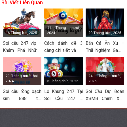
Bài Viết Liên Quan
11 Tháng mười,
16 Tháng hai, 2025
2024
20 Tháng tám, 2025
Soi cầu 247 vip –
Cách đánh đề 3
Bắn Cá Ăn Xu –
Khám Phá Những
càng chi tiết và dễ
Trải Nghiệm Game
Bước Đi Đột Phá
hiểu nhất cho tân
Đỉnh Cao Tại Nhà
Trong Dự Đoán
thủ
Cái 88AA
Kết Quả
23 Tháng mười hai,
24 Tháng mười,
2024
5 Tháng chín, 2025
2025
Soi cầu rồng bạch
Lô Khung 247 Tại
Soi Cầu Dự Đoán
kim 888 tại
Soi Cầu 247 –
XSMB Chính Xác
soicau247 – Khám
Hướng Dẫn Chi
100 Tại Soicau247
Phá Chiến Lược
Tiết Để Chiến
– Bí Quyết Chiến
Chơi Hiệu Quả
Thắng
Thắng Trực Tuyến