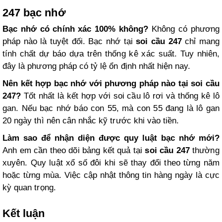
247 bạc nhớ
Bạc nhớ có chính xác 100% không?
Không có phương
pháp nào là tuyệt đối. Bạc nhớ tại
soi cầu 247
chỉ mang
tính chất dự báo dựa trên thống kê xác suất. Tuy nhiên,
đây là phương pháp có tỷ lệ ổn định nhất hiện nay.
Nên kết hợp bạc nhớ với phương pháp nào tại soi cầu
247?
Tốt nhất là kết hợp với soi cầu lô rơi và thống kê lô
gan. Nếu bạc nhớ báo con 55, mà con 55 đang là lô gan
20 ngày thì nên cân nhắc kỹ trước khi vào tiền.
Làm sao để nhận diện được quy luật bạc nhớ mới?
Anh em cần theo dõi bảng kết quả tại
soi cầu 247
thường
xuyên. Quy luật xổ số đôi khi sẽ thay đổi theo từng năm
hoặc từng mùa. Việc cập nhật thông tin hàng ngày là cực
kỳ quan trọng.
Kết luận