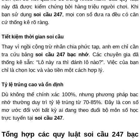
này đã được kiểm chứng bởi hàng triệu người chơi. Khi
bạn sử dụng
soi cầu 247
, mọi con số đưa ra đều có căn
cứ thống kê rõ ràng.
Tiết kiệm thời gian soi cầu
Thay vì ngồi cộng trừ nhân chia phức tạp, anh em chỉ cần
tra cứu bảng
soi cầu 247 bạc nhớ
. Các chuyên gia đã
thống kê sẵn: “Lô này ra thì đánh lô nào?”. Việc của bạn
chỉ là chọn lọc và vào tiền một cách hợp lý.
Tỷ lệ trúng cao và ổn định
Dù không thể chính xác 100%, nhưng phương pháp bạc
nhớ thường duy trì tỷ lệ trúng từ 70-85%. Đây là con số
mơ ước đối với bất kỳ ai đang theo đuổi bộ môn số học
trực tuyến tại
soi cầu 247
.
Tổng hợp các quy luật soi cầu 247 bạc