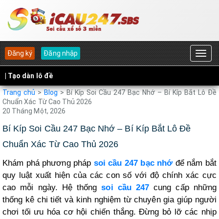
Đăng ký
Đăng nhập
| Tạo dàn lô đề
Trang chủ
>
Blog
>
Bí Kíp Soi Cầu 247 Bạc Nhớ – Bí Kíp Bắt Lô Đề
Chuẩn Xác Từ Cao Thủ 2026
20 Tháng Một, 2026
Bí Kíp Soi Cầu 247 Bạc Nhớ – Bí Kíp Bắt Lô Đề
Chuẩn Xác Từ Cao Thủ 2026
Khám phá phương pháp
soi cầu 247 bạc nhớ
để nắm bắt
quy luật xuất hiện của các con số với độ chính xác cực
cao mỗi ngày. Hệ thống
soi cầu 247
cung cấp những
thống kê chi tiết và kinh nghiệm từ chuyên gia giúp người
chơi tối ưu hóa cơ hội chiến thắng. Đừng bỏ lỡ các nhịp