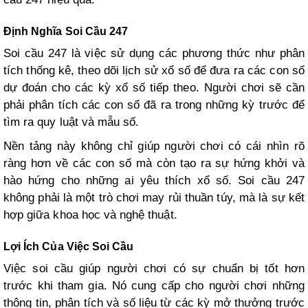
Định Nghĩa Soi Cầu 247
Soi cầu 247 là việc sử dụng các phương thức như phân
tích thống kê, theo dõi lịch sử xổ số để đưa ra các con số
dự đoán cho các kỳ xổ số tiếp theo. Người chơi sẽ cần
phải phân tích các con số đã ra trong những kỳ trước để
tìm ra quy luật và mẫu số.
Nền tảng này không chỉ giúp người chơi có cái nhìn rõ
ràng hơn về các con số mà còn tạo ra sự hứng khởi và
hào hứng cho những ai yêu thích xổ số. Soi cầu 247
không phải là một trò chơi may rủi thuần túy, mà là sự kết
hợp giữa khoa học và nghệ thuật.
Lợi Ích Của Việc Soi Cầu
Việc soi cầu giúp người chơi có sự chuẩn bị tốt hơn
trước khi tham gia. Nó cung cấp cho người chơi những
thông tin, phân tích và số liệu từ các kỳ mở thưởng trước