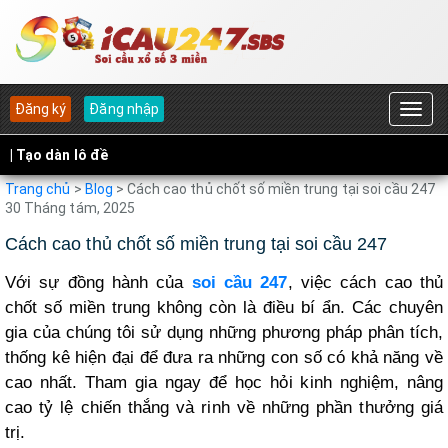
Đăng ký
Đăng nhập
| Tạo dàn lô đề
Trang chủ
>
Blog
>
Cách cao thủ chốt số miền trung tại soi cầu 247
30 Tháng tám, 2025
Cách cao thủ chốt số miền trung tại soi cầu 247
Với sự đồng hành của
soi cầu 247
, việc cách cao thủ
chốt số miền trung không còn là điều bí ẩn. Các chuyên
gia của chúng tôi sử dụng những phương pháp phân tích,
thống kê hiện đại để đưa ra những con số có khả năng về
cao nhất. Tham gia ngay để học hỏi kinh nghiệm, nâng
cao tỷ lệ chiến thắng và rinh về những phần thưởng giá
trị.