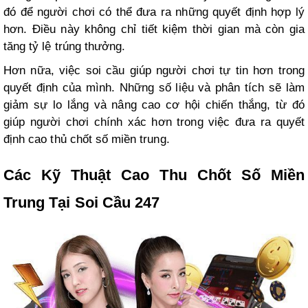
đó để người chơi có thể đưa ra những quyết định hợp lý
hơn. Điều này không chỉ tiết kiệm thời gian mà còn gia
tăng tỷ lệ trúng thưởng.
Hơn nữa, việc soi cầu giúp người chơi tự tin hơn trong
quyết định của mình. Những số liệu và phân tích sẽ làm
giảm sự lo lắng và nâng cao cơ hội chiến thắng, từ đó
giúp người chơi chính xác hơn trong việc đưa ra quyết
định cao thủ chốt số miền trung.
Các Kỹ Thuật Cao Thu Chốt Số Miền
Trung Tại Soi Cầu 247