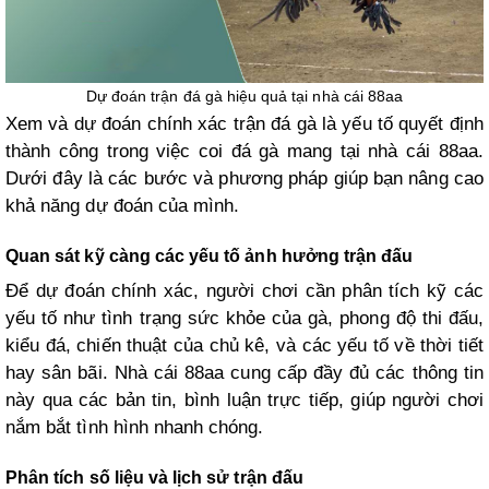
Dự đoán trận đá gà hiệu quả tại nhà cái 88aa
Xem và dự đoán chính xác trận đá gà là yếu tố quyết định
thành công trong việc coi đá gà mang tại nhà cái 88aa.
Dưới đây là các bước và phương pháp giúp bạn nâng cao
khả năng dự đoán của mình.
Quan sát kỹ càng các yếu tố ảnh hưởng trận đấu
Để dự đoán chính xác, người chơi cần phân tích kỹ các
yếu tố như tình trạng sức khỏe của gà, phong độ thi đấu,
kiểu đá, chiến thuật của chủ kê, và các yếu tố về thời tiết
hay sân bãi. Nhà cái 88aa cung cấp đầy đủ các thông tin
này qua các bản tin, bình luận trực tiếp, giúp người chơi
nắm bắt tình hình nhanh chóng.
Phân tích số liệu và lịch sử trận đấu