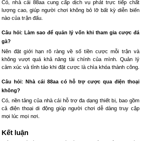
Có, nhà cái 88aa cung cấp dịch vụ phát trực tiếp chất
lượng cao, giúp người chơi không bỏ lỡ bất kỳ diễn biến
nào của trận đấu.
Câu hỏi: Làm sao để quản lý vốn khi tham gia cược đá
gà?
Nên đặt giới hạn rõ ràng về số tiền cược mỗi trận và
không vượt quá khả năng tài chính của mình. Quản lý
cảm xúc và tỉnh táo khi đặt cược là chìa khóa thành công.
Câu hỏi: Nhà cái 88aa có hỗ trợ cược qua điện thoại
không?
Có, nền tảng của nhà cái hỗ trợ đa dạng thiết bị, bao gồm
cả điện thoại di động giúp người chơi dễ dàng truy cập
mọi lúc mọi nơi.
Kết luận