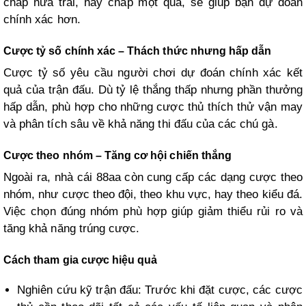
chấp nửa trái, hay chấp một quả, sẽ giúp bạn dự đoán
chính xác hơn.
Cược tỷ số chính xác – Thách thức nhưng hấp dẫn
Cược tỷ số yêu cầu người chơi dự đoán chính xác kết
quả của trận đấu. Dù tỷ lệ thắng thấp nhưng phần thưởng
hấp dẫn, phù hợp cho những cược thủ thích thử vận may
và phân tích sâu về khả năng thi đấu của các chú gà.
Cược theo nhóm – Tăng cơ hội chiến thắng
Ngoài ra, nhà cái 88aa còn cung cấp các dạng cược theo
nhóm, như cược theo đội, theo khu vực, hay theo kiểu đá.
Việc chọn đúng nhóm phù hợp giúp giảm thiểu rủi ro và
tăng khả năng trúng cược.
Cách tham gia cược hiệu quả
Nghiên cứu kỹ trận đấu: Trước khi đặt cược, các cược