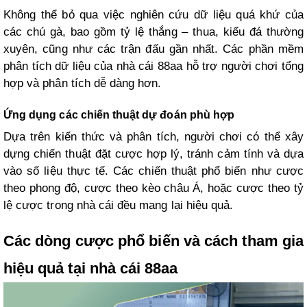
Không thể bỏ qua việc nghiên cứu dữ liệu quá khứ của
các chú gà, bao gồm tỷ lệ thắng – thua, kiểu đá thường
xuyên, cũng như các trận đấu gần nhất. Các phần mềm
phân tích dữ liệu của nhà cái 88aa hỗ trợ người chơi tổng
hợp và phân tích dễ dàng hơn.
Ứng dụng các chiến thuật dự đoán phù hợp
Dựa trên kiến thức và phân tích, người chơi có thể xây
dựng chiến thuật đặt cược hợp lý, tránh cảm tính và dựa
vào số liệu thực tế. Các chiến thuật phổ biến như cược
theo phong độ, cược theo kèo châu Á, hoặc cược theo tỷ
lệ cược trong nhà cái đều mang lại hiệu quả.
Các dòng cược phổ biến và cách tham gia
hiệu quả tại nhà cái 88aa