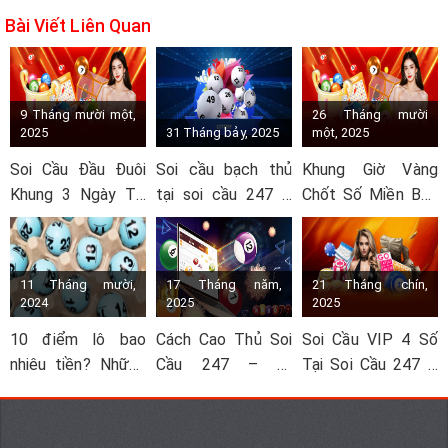
Bài Viết Liên Quan
9 Tháng mười một,
26 Tháng mười
2025
31 Tháng bảy, 2025
một, 2025
Soi Cầu Đầu Đuôi
Soi cầu bạch thủ
Khung Giờ Vàng
Khung 3 Ngày Tại
tại soi cầu 247 –
Chốt Số Miền Bắc
Soicau247 Chính
Khám Phá Chiến
Tại Soi Cầu 247 -Bí
Xác Nhất 2025
Thuật Dự Đoán Xổ
Quyết Đặt Lịch
Số Hiệu Quả
Thắng Lợi
11 Tháng mười,
17 Tháng năm,
21 Tháng chín,
2024
2025
2025
10 điểm lô bao
Cách Cao Thủ Soi
Soi Cầu VIP 4 Số
nhiêu tiền? Những
Cầu 247 – Bí
Tại Soi Cầu 247 –
mẹo đánh lô thắng
Quyết Để Chiến
Chiến Lược Chinh
lớn
Thắng Trong Lô Đề
Phục Giấc Mơ
“Trúng Lớn”