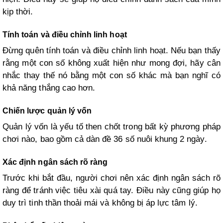
kịp thời.
Tính toán và điều chỉnh linh hoạt
Đừng quên tính toán và điều chỉnh linh hoạt. Nếu bạn thấy
rằng một con số không xuất hiện như mong đợi, hãy cân
nhắc thay thế nó bằng một con số khác mà bạn nghĩ có
khả năng thắng cao hơn.
Chiến lược quản lý vốn
Quản lý vốn là yếu tố then chốt trong bất kỳ phương pháp
chơi nào, bao gồm cả dàn đề 36 số nuôi khung 2 ngày.
Xác định ngân sách rõ ràng
Trước khi bắt đầu, người chơi nên xác định ngân sách rõ
ràng để tránh việc tiêu xài quá tay. Điều này cũng giúp họ
duy trì tinh thần thoải mái và không bị áp lực tâm lý.