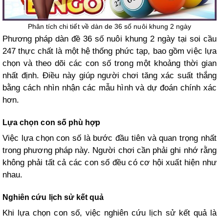
Phân tích chi tiết về dàn de 36 số nuôi khung 2 ngày
Phương pháp dàn đề 36 số nuôi khung 2 ngày tại soi cầu
247 thực chất là một hệ thống phức tạp, bao gồm việc lựa
chọn và theo dõi các con số trong một khoảng thời gian
nhất định. Điều này giúp người chơi tăng xác suất thắng
bằng cách nhìn nhận các mẫu hình và dự đoán chính xác
hơn.
Lựa chọn con số phù hợp
Việc lựa chọn con số là bước đầu tiên và quan trọng nhất
trong phương pháp này. Người chơi cần phải ghi nhớ rằng
không phải tất cả các con số đều có cơ hội xuất hiện như
nhau.
Nghiên cứu lịch sử kết quả
Khi lựa chọn con số, việc nghiên cứu lịch sử kết quả là