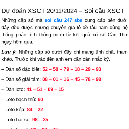
Dự đoán XSCT 20/11/2024 – Soi cầu XSCT
Những cặp số mà
soi cầu 247 sbs
cung cấp bên dưới
đây đều được những chuyên gia lô đề lâu năm dùng hệ
thống phân tích thông minh từ kết quả xổ số Cần Thơ
ngày hôm qua.
Lưu ý
: Những cặp số dưới đây chỉ mang tính chất tham
khảo. Trước khi vào tiền anh em cần cân nhắc kỹ.
– Dàn số đặc biệt:
52 – 58 – 79 – 18 – 29 – 93
– Dàn số giải tám:
08 – 01 – 16 – 45 – 78 – 98
– Dàn loto:
41 – 51 – 09 – 15
– Loto bạch thủ:
60
– Loto kép:
84 – 22
– Loto hai số:
98 – 35