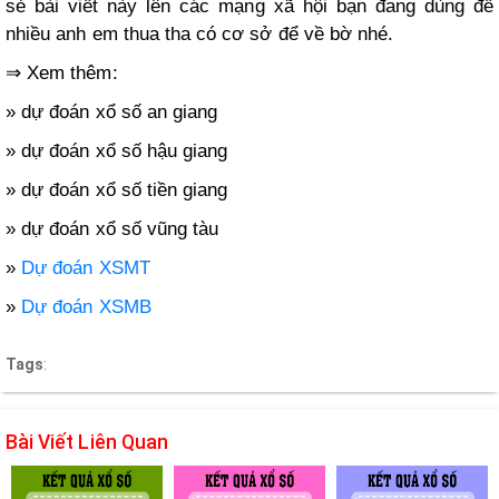
sẻ bài viết này lên các mạng xã hội bạn đang dùng để
nhiều anh em thua tha có cơ sở để về bờ nhé.
⇒ Xem thêm:
»
dự đoán xổ số an giang
»
dự đoán xổ số hậu giang
»
dự đoán xổ số tiền giang
»
dự đoán xổ số vũng tàu
»
Dự đoán XSMT
»
Dự đoán XSMB
Tags
:
Bài Viết Liên Quan