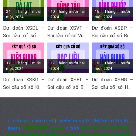
24 Tháng mười
10 Tháng mười hai,
16 Tháng mười
một, 2024
2024
một, 2024
Dự đoán XSDL –
Dự đoán XSVT –
Dự đoán XSBP –
Soi cầu xổ số Đà
Soi cầu xổ số Vũng
Soi cầu xổ số Bình
Lạt hôm nay
Tàu hôm nay miễn
Phước hôm nay
phí
miễn phí
17 Tháng mười
17 Tháng mười hai,
16 Tháng mười
một, 2024
2024
một, 2024
Dự đoán XSKG –
Dự đoán XSBL –
Dự đoán XSHG –
Soi cầu xổ số Kiên
Soi cầu xổ số Bạc
Soi cầu xổ số Hậu
Giang hôm nay
Liêu hôm nay miễn
Giang hôm nay
phí
miễn phí
Chính sách bảo mật
|
Quyền riêng tư
|
Miễn trừ trách
nhiệm
|
tk88
tk88 casino
vf555
s66
s66
s66
s66
s66
s66
s66
kqbd
soicau247
ketquabongda
vip66
bet88