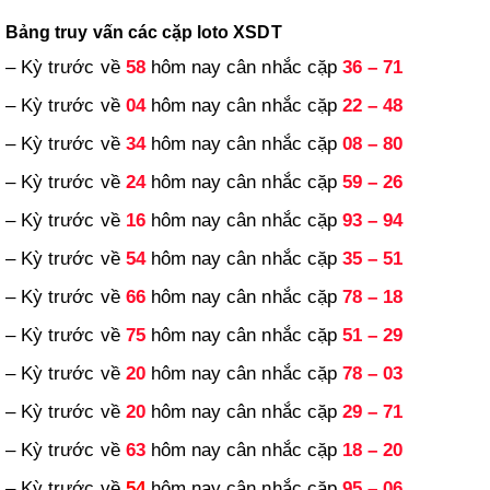
Bảng truy vấn các cặp loto XSDT
– Kỳ trước về
58
hôm nay cân nhắc cặp
36 – 71
– Kỳ trước về
04
hôm nay cân nhắc cặp
22 – 48
– Kỳ trước về
34
hôm nay cân nhắc cặp
08 – 80
– Kỳ trước về
24
hôm nay cân nhắc cặp
59 – 26
– Kỳ trước về
16
hôm nay cân nhắc cặp
93 – 94
– Kỳ trước về
54
hôm nay cân nhắc cặp
35 – 51
– Kỳ trước về
66
hôm nay cân nhắc cặp
78 – 18
– Kỳ trước về
75
hôm nay cân nhắc cặp
51 – 29
– Kỳ trước về
20
hôm nay cân nhắc cặp
78 – 03
– Kỳ trước về
20
hôm nay cân nhắc cặp
29 – 71
– Kỳ trước về
63
hôm nay cân nhắc cặp
18 – 20
– Kỳ trước về
54
hôm nay cân nhắc cặp
95 – 06