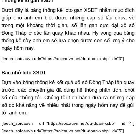
Thống kê lô gan XSDT
Dưới đây là bảng thống kê loto gan XSDT nhằm mục đích
giúp cho anh em biết được những cặp số lâu chưa về
trong một khoảng thời gian, số lần gan cực đại xổ số
Đồng Tháp ở các lần quay khác nhau. Hy vọng qua bảng
thống kê này anh em sẽ lựa chọn được con số ưng ý cho
ngày hôm nay.
[leech_soicauvn url="https://soicauvn.net/du-doan-xsbp" id="3"]
Bạc nhớ loto XSDT
Dựa vào bảng thống kê kết quả xổ số Đồng Tháp lần quay
trước, các chuyên gia đã dùng hệ thống phân tích, chốt
số của chúng tôi. Chúng tôi tiến hành đưa ra những cặp
số có khả năng về nhiều nhất trong ngày hôm nay để gửi
tới anh em.
[leech_soicauvn url="https://soicauvn.net/du-doan-xsbp" id="4"]
[leech_soicauvn url="https://soicauvn.net/du-doan-xsbp" id="5"]