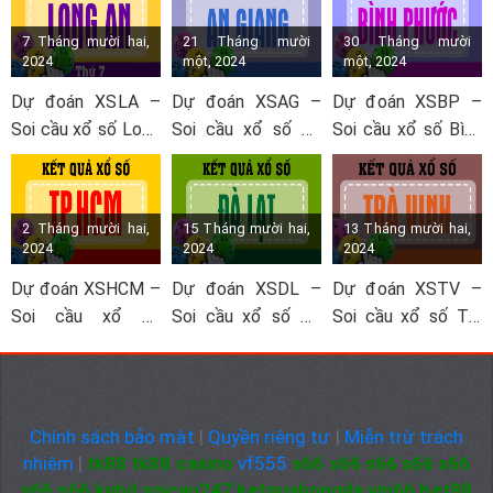
7 Tháng mười hai,
21 Tháng mười
30 Tháng mười
2024
một, 2024
một, 2024
Dự đoán XSLA –
Dự đoán XSAG –
Dự đoán XSBP –
Soi cầu xổ số Long
Soi cầu xổ số An
Soi cầu xổ số Bình
An hôm nay miễn
Giang hôm nay
Phước hôm nay
phí
miễn phí
2 Tháng mười hai,
15 Tháng mười hai,
13 Tháng mười hai,
2024
2024
2024
Dự đoán XSHCM –
Dự đoán XSDL –
Dự đoán XSTV –
Soi cầu xổ số
Soi cầu xổ số Đà
Soi cầu xổ số Trà
TP.HCM hôm nay
Lạt hôm nay
Vinh hôm nay
Chính sách bảo mật
|
Quyền riêng tư
|
Miễn trừ trách
nhiệm
|
tk88
tk88 casino
vf555
s66
s66
s66
s66
s66
s66
s66
kqbd
soicau247
ketquabongda
vip66
bet88