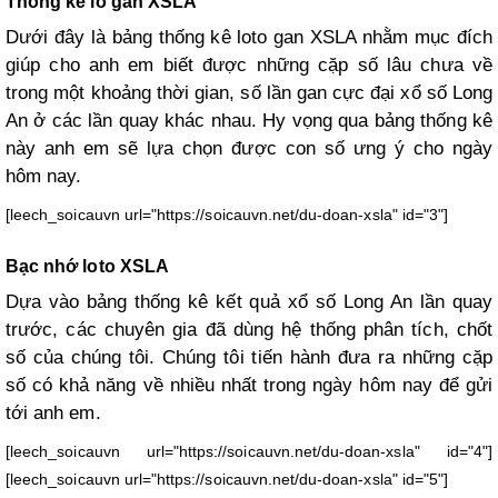
Thống kê lô gan XSLA
Dưới đây là bảng thống kê loto gan XSLA nhằm mục đích
giúp cho anh em biết được những cặp số lâu chưa về
trong một khoảng thời gian, số lần gan cực đại xổ số Long
An ở các lần quay khác nhau. Hy vọng qua bảng thống kê
này anh em sẽ lựa chọn được con số ưng ý cho ngày
hôm nay.
[leech_soicauvn url="https://soicauvn.net/du-doan-xsla" id="3"]
Bạc nhớ loto XSLA
Dựa vào bảng thống kê kết quả xổ số Long An lần quay
trước, các chuyên gia đã dùng hệ thống phân tích, chốt
số của chúng tôi. Chúng tôi tiến hành đưa ra những cặp
số có khả năng về nhiều nhất trong ngày hôm nay để gửi
tới anh em.
[leech_soicauvn url="https://soicauvn.net/du-doan-xsla" id="4"]
[leech_soicauvn url="https://soicauvn.net/du-doan-xsla" id="5"]