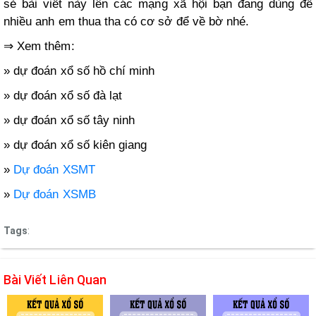
sẻ bài viết này lên các mạng xã hội bạn đang dùng để
nhiều anh em thua tha có cơ sở để về bờ nhé.
⇒ Xem thêm:
»
dự đoán xổ số hồ chí minh
»
dự đoán xổ số đà lạt
»
dự đoán xổ số tây ninh
»
dự đoán xổ số kiên giang
»
Dự đoán XSMT
»
Dự đoán XSMB
Tags
:
Bài Viết Liên Quan