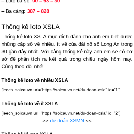
– Loto ba số:
00 – 63 – 30
– Ba càng:
387 – 828
Thống kê loto XSLA
Thống kê loto XSLA mục đích dành cho anh em biết được
những cặp số về nhiều, ít về của đài xổ số Long An trong
30 gần đây nhất. Với bảng thống kê này anh em sẽ có cơ
sở để phân tích ra kết quả trong chiều ngày hôm nay.
Cùng theo dõi nhé!
Thống kê loto về nhiều XSLA
[leech_soicauvn url="https://soicauvn.net/du-doan-xsla" id="1"]
Thống kê loto về ít XSLA
[leech_soicauvn url="https://soicauvn.net/du-doan-xsla" id="2"]
>>
dự đoán XSMN
<<