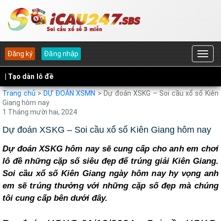
Đăng ký
Đăng nhập
| Tạo dàn lô đề
Trang chủ
>
DỰ ĐOÁN XSMN
>
Dự đoán XSKG – Soi cầu xổ số Kiên
Giang hôm nay
1 Tháng mười hai, 2024
Dự đoán XSKG – Soi cầu xổ số Kiên Giang hôm nay
Dự đoán XSKG hôm nay sẽ cung cấp cho anh em chơi
lô đề những cặp số siêu đẹp để trúng giải Kiên Giang.
Soi cầu xổ số Kiên Giang ngày hôm nay hy vọng anh
em sẽ trúng thưởng với những cặp số đẹp mà chúng
tôi cung cấp bên dưới đây.