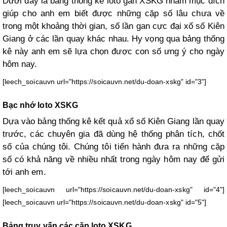
Dưới đây là bảng thống kê loto gan XSKG nhằm mục đích
giúp cho anh em biết được những cặp số lâu chưa về
trong một khoảng thời gian, số lần gan cực đại xổ số Kiên
Giang ở các lần quay khác nhau. Hy vọng qua bảng thống
kê này anh em sẽ lựa chọn được con số ưng ý cho ngày
hôm nay.
[leech_soicauvn url="https://soicauvn.net/du-doan-xskg" id="3"]
Bạc nhớ loto XSKG
Dựa vào bảng thống kê kết quả xổ số Kiên Giang lần quay
trước, các chuyên gia đã dùng hệ thống phân tích, chốt
số của chúng tôi. Chúng tôi tiến hành đưa ra những cặp
số có khả năng về nhiều nhất trong ngày hôm nay để gửi
tới anh em.
[leech_soicauvn url="https://soicauvn.net/du-doan-xskg" id="4"]
[leech_soicauvn url="https://soicauvn.net/du-doan-xskg" id="5"]
Bảng truy vấn các cặp loto XSKG