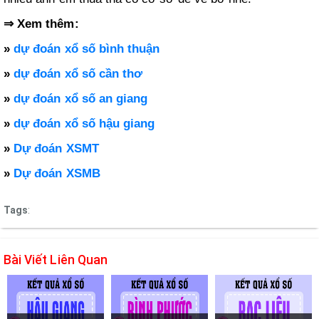
⇒ Xem thêm:
»
dự đoán xổ số bình thuận
»
dự đoán xổ số cần thơ
»
dự đoán xổ số an giang
»
dự đoán xổ số hậu giang
»
Dự đoán XSMT
»
Dự đoán XSMB
Tags
:
Bài Viết Liên Quan