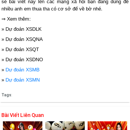
sẻ bài viết này lên các mạng xã hội bạn đang dùng để
nhiều anh em thua tha có cơ sở để về bờ nhé.
⇒ Xem thêm:
»
Dự đoán XSDLK
»
Dự đoán XSQNA
»
Dự đoán XSQT
»
Dự đoán XSDNO
»
Dự đoán XSMB
»
Dự đoán XSMN
Tags
:
Bài Viết Liên Quan