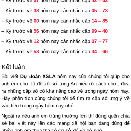
– Kỳ trước về
57
hôm nay cân nhắc cặp
42 – 63
– Kỳ trước về
38
hôm nay cân nhắc cặp
05 – 73
– Kỳ trước về
00
hôm nay cân nhắc cặp
14 – 85
– Kỳ trước về
56
hôm nay cân nhắc cặp
99 – 40
– Kỳ trước về
12
hôm nay cân nhắc cặp
07 – 77
– Kỳ trước về
53
hôm nay cân nhắc cặp
34 – 66
Kết luận
Bài viết
Dự đoán XSLA
hôm nay của chúng tôi giúp cho
anh em chơi lô đề xổ số Long An hiểu rõ cách chơi, đưa
ra những cặp số có khả năng cao về trong ngày hôm nay.
Hãy phân tích cùng chúng tôi để tìm ra cặp số ưng ý về
vào tiền trong ngày hôm nay nhé.
Ngoài ra nếu anh em trúng thưởng lớn thì đừng quên chia
sẻ bài viết này lên các mạng xã hội bạn đang dùng để
nhiều anh em thua tha có cơ sở để về bờ nhé.