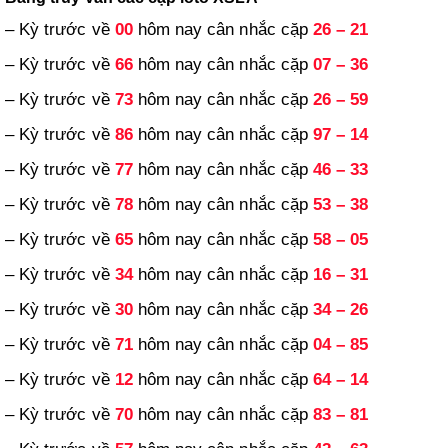
– Kỳ trước về
00
hôm nay cân nhắc cặp
26 – 21
– Kỳ trước về
66
hôm nay cân nhắc cặp
07 – 36
– Kỳ trước về
73
hôm nay cân nhắc cặp
26 – 59
– Kỳ trước về
86
hôm nay cân nhắc cặp
97 – 14
– Kỳ trước về
77
hôm nay cân nhắc cặp
46 – 33
– Kỳ trước về
78
hôm nay cân nhắc cặp
53 – 38
– Kỳ trước về
65
hôm nay cân nhắc cặp
58 – 05
– Kỳ trước về
34
hôm nay cân nhắc cặp
16 – 31
– Kỳ trước về
30
hôm nay cân nhắc cặp
34 – 26
– Kỳ trước về
71
hôm nay cân nhắc cặp
04 – 85
– Kỳ trước về
12
hôm nay cân nhắc cặp
64 – 14
– Kỳ trước về
70
hôm nay cân nhắc cặp
83 – 81