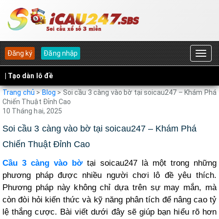
Đăng ký
Đăng nhập
| Tạo dàn lô đề
Trang chủ
>
Blog
>
Soi cầu 3 càng vào bờ tại soicau247 – Khám Phá
Chiến Thuật Đỉnh Cao
10 Tháng hai, 2025
Soi cầu 3 càng vào bờ tại soicau247 – Khám Phá
Chiến Thuật Đỉnh Cao
Cầu 3 càng vào bờ
tại soicau247 là một trong những
phương pháp được nhiều người chơi lô đề yêu thích.
Phương pháp này không chỉ dựa trên sự may mắn, mà
còn đòi hỏi kiến thức và kỹ năng phân tích để nâng cao tỷ
lệ thắng cược. Bài viết dưới đây sẽ giúp bạn hiểu rõ hơn