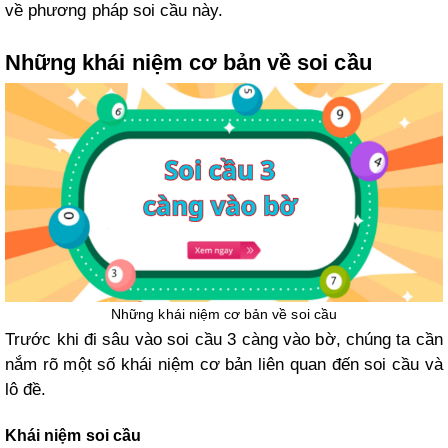
về phương pháp soi cầu này.
Những khái niệm cơ bản về soi cầu
Những khái niệm cơ bản về soi cầu
Trước khi đi sâu vào soi cầu 3 càng vào bờ, chúng ta cần
nắm rõ một số khái niệm cơ bản liên quan đến soi cầu và
lô đề.
Khái niệm soi cầu