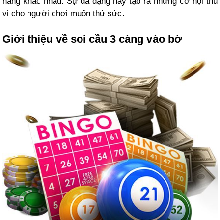
năng khác nhau. Sự đa dạng này tạo ra những cơ hội thú
vị cho người chơi muốn thử sức.
Giới thiệu về soi cầu 3 càng vào bờ