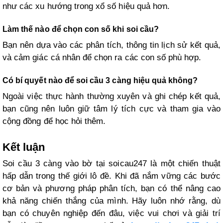
như các xu hướng trong xổ số hiệu quả hơn.
Làm thế nào để chọn con số khi soi cầu?
Bạn nên dựa vào các phân tích, thông tin lịch sử kết quả,
và cảm giác cá nhân để chọn ra các con số phù hợp.
Có bí quyết nào để soi cầu 3 càng hiệu quả không?
Ngoài việc thực hành thường xuyên và ghi chép kết quả,
bạn cũng nên luôn giữ tâm lý tích cực và tham gia vào
cộng đồng để học hỏi thêm.
Kết luận
Soi cầu 3 càng vào bờ tại soicau247 là một chiến thuật
hấp dẫn trong thế giới lô đề. Khi đã nắm vững các bước
cơ bản và phương pháp phân tích, bạn có thể nâng cao
khả năng chiến thắng của mình. Hãy luôn nhớ rằng, dù
bạn có chuyên nghiệp đến đâu, việc vui chơi và giải trí