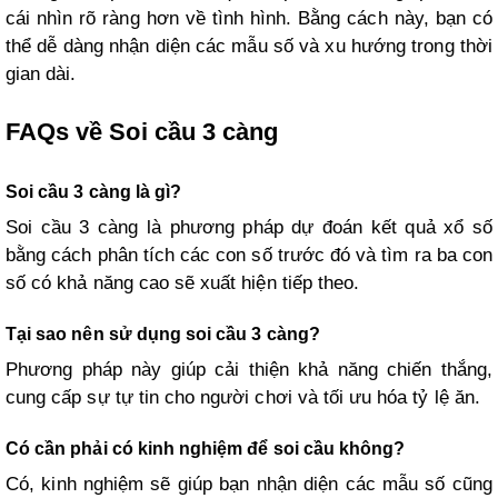
cái nhìn rõ ràng hơn về tình hình. Bằng cách này, bạn có
thể dễ dàng nhận diện các mẫu số và xu hướng trong thời
gian dài.
FAQs về Soi cầu 3 càng
Soi cầu 3 càng là gì?
Soi cầu 3 càng là phương pháp dự đoán kết quả xổ số
bằng cách phân tích các con số trước đó và tìm ra ba con
số có khả năng cao sẽ xuất hiện tiếp theo.
Tại sao nên sử dụng soi cầu 3 càng?
Phương pháp này giúp cải thiện khả năng chiến thắng,
cung cấp sự tự tin cho người chơi và tối ưu hóa tỷ lệ ăn.
Có cần phải có kinh nghiệm để soi cầu không?
Có, kinh nghiệm sẽ giúp bạn nhận diện các mẫu số cũng