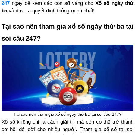
247
ngay để xem các con số vàng cho
Xổ số ngày thứ
ba
và đưa ra quyết định thông minh nhất!
Tại sao nên tham gia xổ số ngày thứ ba tại
soi cầu 247?
Tại sao nên tham gia xổ số ngày thứ ba tại soi cầu 247?
Xổ số không chỉ là cách giải trí mà còn có thể trở thành
cơ hội đổi đời cho nhiều người. Tham gia xổ số tại soi