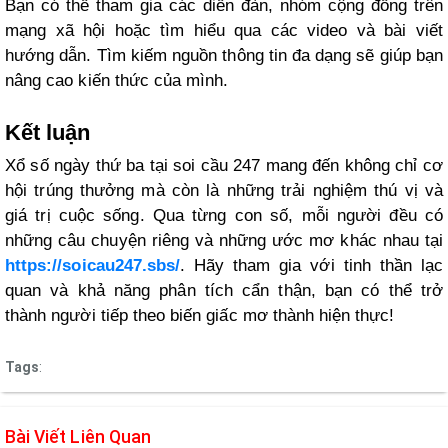
Bạn có thể tham gia các diễn đàn, nhóm cộng đồng trên
mạng xã hội hoặc tìm hiểu qua các video và bài viết
hướng dẫn. Tìm kiếm nguồn thông tin đa dạng sẽ giúp bạn
nâng cao kiến thức của mình.
Kết luận
Xổ số ngày thứ ba tại soi cầu 247 mang đến không chỉ cơ
hội trúng thưởng mà còn là những trải nghiệm thú vị và
giá trị cuộc sống. Qua từng con số, mỗi người đều có
những câu chuyện riêng và những ước mơ khác nhau tại
https://soicau247.sbs/
. Hãy tham gia với tinh thần lạc
quan và khả năng phân tích cẩn thận, bạn có thể trở
thành người tiếp theo biến giấc mơ thành hiện thực!
Tags
:
Bài Viết Liên Quan