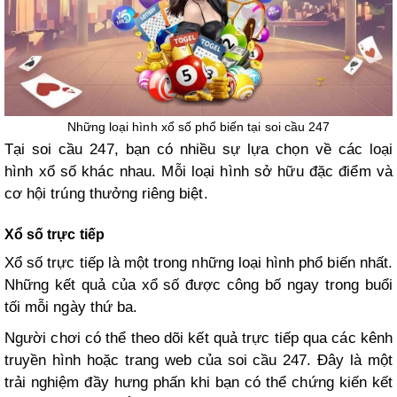
Những loại hình xổ số phổ biến tại soi cầu 247
Tại soi cầu 247, bạn có nhiều sự lựa chọn về các loại
hình xổ số khác nhau. Mỗi loại hình sở hữu đặc điểm và
cơ hội trúng thưởng riêng biệt.
Xổ số trực tiếp
Xổ số trực tiếp là một trong những loại hình phổ biến nhất.
Những kết quả của xổ số được công bố ngay trong buổi
tối mỗi ngày thứ ba.
Người chơi có thể theo dõi kết quả trực tiếp qua các kênh
truyền hình hoặc trang web của soi cầu 247. Đây là một
trải nghiệm đầy hưng phấn khi bạn có thể chứng kiến kết