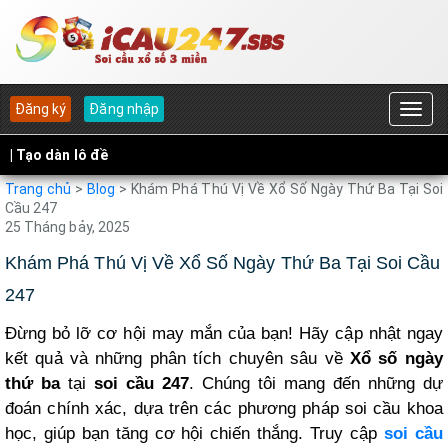
Đăng ký
Đăng nhập
| Tạo dàn lô đề
Trang chủ
>
Blog
>
Khám Phá Thú Vị Về Xổ Số Ngày Thứ Ba Tại Soi
Cầu 247
25 Tháng bảy, 2025
Khám Phá Thú Vị Về Xổ Số Ngày Thứ Ba Tại Soi Cầu
247
Đừng bỏ lỡ cơ hội may mắn của bạn! Hãy cập nhật ngay
kết quả và những phân tích chuyên sâu về
Xổ số ngày
thứ ba
tại
soi cầu 247
. Chúng tôi mang đến những dự
đoán chính xác, dựa trên các phương pháp soi cầu khoa
học, giúp bạn tăng cơ hội chiến thắng. Truy cập
soi cầu