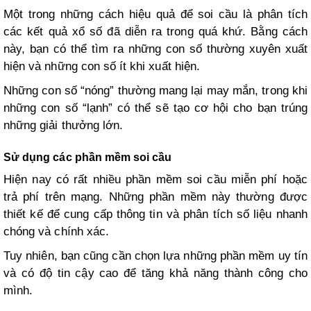
Một trong những cách hiệu quả để soi cầu là phân tích
các kết quả xổ số đã diễn ra trong quá khứ. Bằng cách
này, bạn có thể tìm ra những con số thường xuyên xuất
hiện và những con số ít khi xuất hiện.
Những con số “nóng” thường mang lại may mắn, trong khi
những con số “lạnh” có thể sẽ tạo cơ hội cho bạn trúng
những giải thưởng lớn.
Sử dụng các phần mềm soi cầu
Hiện nay có rất nhiều phần mềm soi cầu miễn phí hoặc
trả phí trên mạng. Những phần mềm này thường được
thiết kế để cung cấp thông tin và phân tích số liệu nhanh
chóng và chính xác.
Tuy nhiên, bạn cũng cần chọn lựa những phần mềm uy tín
và có độ tin cậy cao để tăng khả năng thành công cho
mình.