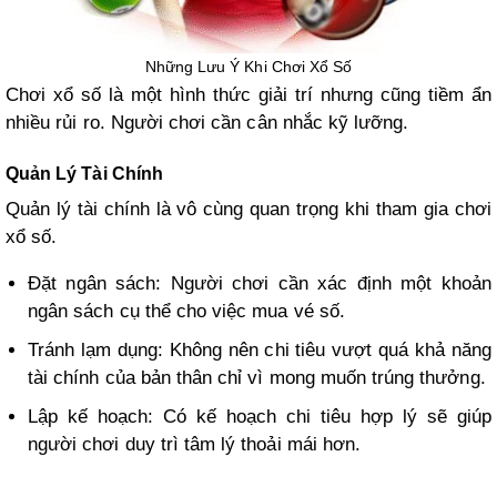
Những Lưu Ý Khi Chơi Xổ Số
Chơi xổ số là một hình thức giải trí nhưng cũng tiềm ẩn
nhiều rủi ro. Người chơi cần cân nhắc kỹ lưỡng.
Quản Lý Tài Chính
Quản lý tài chính là vô cùng quan trọng khi tham gia chơi
xổ số.
Đặt ngân sách: Người chơi cần xác định một khoản
ngân sách cụ thể cho việc mua vé số.
Tránh lạm dụng: Không nên chi tiêu vượt quá khả năng
tài chính của bản thân chỉ vì mong muốn trúng thưởng.
Lập kế hoạch: Có kế hoạch chi tiêu hợp lý sẽ giúp
người chơi duy trì tâm lý thoải mái hơn.