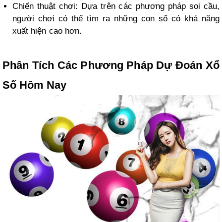
Chiến thuật chơi: Dựa trên các phương pháp soi cầu,
người chơi có thể tìm ra những con số có khả năng
xuất hiện cao hơn.
Phân Tích Các Phương Pháp Dự Đoán Xổ
Số Hôm Nay