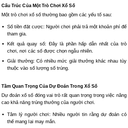
Cấu Trúc Của Một Trò Chơi Xổ Số
Một trò chơi xổ số thường bao gồm các yếu tố sau:
Số tiền đặt cược: Người chơi phải trả một khoản phí để
tham gia.
Kết quả quay số: Đây là phần hấp dẫn nhất của trò
chơi, nơi các số được chọn ngẫu nhiên.
Giải thưởng: Có nhiều mức giải thưởng khác nhau tùy
thuộc vào số lượng số trúng.
Tầm Quan Trọng Của Dự Đoán Trong Xổ Số
Dự đoán xổ số đóng vai trò rất quan trọng trong việc nâng
cao khả năng trúng thưởng của người chơi.
Tâm lý người chơi: Nhiều người tin rằng dự đoán có
thể mang lại may mắn.