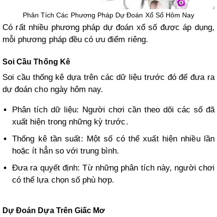
Phân Tích Các Phương Pháp Dự Đoán Xổ Số Hôm Nay
Có rất nhiều phương pháp dự đoán xổ số được áp dụng,
mỗi phương pháp đều có ưu điểm riêng.
Soi Cầu Thống Kê
Soi cầu thống kê dựa trên các dữ liệu trước đó để đưa ra
dự đoán cho ngày hôm nay.
Phân tích dữ liệu: Người chơi cần theo dõi các số đã
xuất hiện trong những kỳ trước.
Thống kê tần suất: Một số có thể xuất hiện nhiều lần
hoặc ít hẳn so với trung bình.
Đưa ra quyết định: Từ những phân tích này, người chơi
có thể lựa chọn số phù hợp.
Dự Đoán Dựa Trên Giấc Mơ