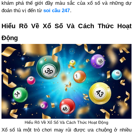
khám phá thế giới đầy màu sắc của xổ số và những dự
đoán thú vị đến từ
soi cầu 247
.
Hiểu Rõ Về Xổ Số Và Cách Thức Hoạt
Động
Hiểu Rõ Về Xổ Số Và Cách Thức Hoạt Động
Xổ số là một trò chơi may rủi được ưa chuộng ở nhiều