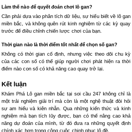
Làm thế nào để quyết đoán chơi lô gan?
Cần phải dựa vào phân tích dữ liệu, sự hiểu biết về lô gan
miền bắc, và không quên rút kinh nghiệm từ các kỳ quay
trước để điều chỉnh chiến lược chơi của bạn.
Thời gian nào là thời điểm tốt nhất để chọn số gan?
Không có thời gian cố định, nhưng việc theo dõi chu kỳ
của các con số có thể giúp người chơi phát hiện ra thời
điểm nào con số có khả năng cao quay trở lại.
Kết luận
Khám Phá Lô gan miền bắc tại soi cầu 247 không chỉ là
một trải nghiệm giải trí mà còn là một nghệ thuật đòi hỏi
sự am hiểu và kiên nhẫn. Qua những kiến thức và kinh
nghiệm mà bạn tích lũy được, bạn có thể nâng cao khả
năng dự đoán của mình, từ đó đưa ra những quyết định
chính xác hơn trong công cuộc chinh phục lô đề.