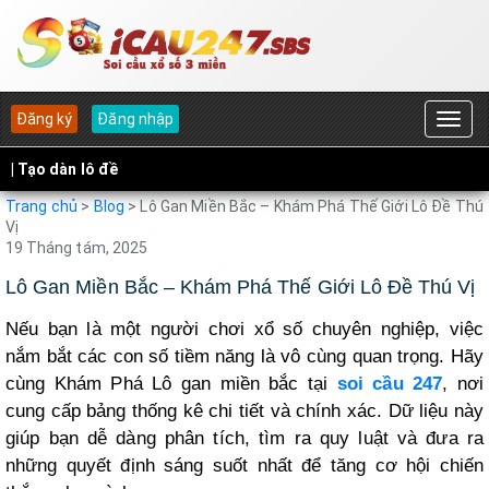
Đăng ký
Đăng nhập
| Tạo dàn lô đề
Trang chủ
>
Blog
>
Lô Gan Miền Bắc – Khám Phá Thế Giới Lô Đề Thú
Vị
19 Tháng tám, 2025
Lô Gan Miền Bắc – Khám Phá Thế Giới Lô Đề Thú Vị
Nếu bạn là một người chơi xổ số chuyên nghiệp, việc
nắm bắt các con số tiềm năng là vô cùng quan trọng. Hãy
cùng Khám Phá Lô gan miền bắc tại
soi cầu 247
, nơi
cung cấp bảng thống kê chi tiết và chính xác. Dữ liệu này
giúp bạn dễ dàng phân tích, tìm ra quy luật và đưa ra
những quyết định sáng suốt nhất để tăng cơ hội chiến