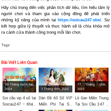
Hãy chú trọng đến việc phân tích dữ liệu, tìm hiểu tâm lý
người chơi và tham gia vào cộng đồng để phát triển
những kỹ năng của mình tại
https://soicau247.sbs/
. Sự
kết hợp giữa lý thuyết và thực hành sẽ là chìa khóa mở
ra cánh cửa thành công trong mỗi lần chơi.
Tags
:
Bài Viết Liên Quan
30 Tháng mười hai,
17 Tháng chín,
2024
1 Tháng chín, 2025
2025
Soi cầu vip 4 số tại
Dàn Đề 60 Số VIP
Lô Gan Miền Trung
Soicau247 – Khám
Miễn Phí Tại Soi
Tại Soi Cầu 247 –
Phá Chiến Lược
Cầu 247
Sự Kết Hợp Giữa