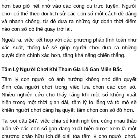
hơn bao giờ hết nhờ vào các công cụ trực tuyến. Người
chơi có thể theo dõi lịch sử các con số một cách dễ dàng
và nhanh chóng, từ đó đưa ra những dự đoán thời điểm
nào con số có thể quay trở lại.
Ngoài ra, việc kết hợp với các phương pháp tính toán như
xác suất, thống kê sẽ giúp người chơi đưa ra những
quyết định chính xác hơn, tăng khả năng chiến thắng.
Tâm Lý Người Chơi Khi Tham Gia Lô Gan Miền Bắc
Tâm lý con người có ảnh hưởng không nhỏ đến quyết
định của người chơi trong việc lựa chọn các con số.
Nhiều nghiên cứu cho thấy rằng khi một số không xuất
hiện trong một thời gian dài, tâm lý lo lắng và tò mò sẽ
khiến người chơi càng hạ quyết tâm chọn con số đó hơn.
Tại soi cầu 247, việc chia sẻ kinh nghiệm, cùng nhau thảo
luận về các con số gan đang xuất hiện được xem là một
phương pháp hữu ích để giải tỏa tâm lý cho người chơi.