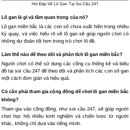
Hỏi Đáp Về Lô Gan Tại Soi Cầu 247
Lô gan là gì và tầm quan trọng của nó?
Lô gan miền bắc là các con số chưa xuất hiện trong nhiều
kỳ quay, và việc hiểu rõ về lô gan sẽ giúp người chơi có
những dự đoán tốt hơn trong trò chơi lô đề.
Làm thế nào để theo dõi và phân tích lô gan miền bắc?
Người chơi có thể sử dụng các công cụ thống kê và biểu
đồ tại soi cầu 247 để theo dõi và phân tích các con số gan
một cách đơn giản và hiệu quả.
Có cần phải tham gia cộng đồng để chơi lô gan miền bắc
không?
Tham gia vào cộng đồng, như soi cầu 247, sẽ giúp người
chơi học hỏi nhiều kinh nghiệm và chiến lược từ người
khác, không chỉ dựa vào riêng mình.