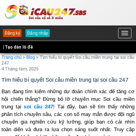
Đăng ký
Đăng nhập
| Tạo dàn lô đề
Trang chủ
>
Blog
>
Tìm hiểu bí quyết Soi cầu miền trung tại soi cầu
247
4 Tháng tám, 2025
Tìm hiểu bí quyết Soi cầu miền trung tại soi cầu 247
Bạn đang tìm kiếm những dự đoán chính xác để tăng cơ
hội chiến thắng? Đừng bỏ lỡ chuyên mục Soi cầu miền
trung tại
soi cầu 247
! Tại đây, bạn sẽ tìm thấy những
phân tích chuyên sâu, các con số may mắn được đội ngũ
chuyên gia nghiên cứu kỹ lưỡng, giúp bạn có cái nhìn
toàn diện và đưa ra lựa chọn sáng suốt nhất. Truy cập