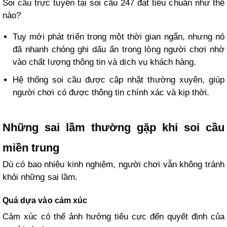
Soi cầu trực tuyến tại soi cầu 247 đạt tiêu chuẩn như thế
nào?
Tuy mới phát triển trong một thời gian ngắn, nhưng nó
đã nhanh chóng ghi dấu ấn trong lòng người chơi nhờ
vào chất lượng thông tin và dịch vụ khách hàng.
Hệ thống soi cầu được cập nhật thường xuyên, giúp
người chơi có được thông tin chính xác và kịp thời.
Những sai lầm thường gặp khi soi cầu
miền trung
Dù có bao nhiêu kinh nghiệm, người chơi vẫn không tránh
khỏi những sai lầm.
Quá dựa vào cảm xúc
Cảm xúc có thể ảnh hưởng tiêu cực đến quyết định của