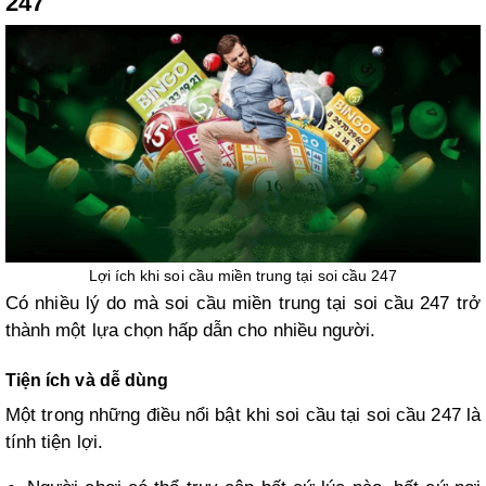
247
Lợi ích khi soi cầu miền trung tại soi cầu 247
Có nhiều lý do mà soi cầu miền trung tại soi cầu 247 trở
thành một lựa chọn hấp dẫn cho nhiều người.
Tiện ích và dễ dùng
Một trong những điều nổi bật khi soi cầu tại soi cầu 247 là
tính tiện lợi.