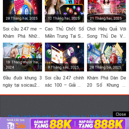
28 Tháng hai, 2025
12 Tháng hai, 2025
21 Tháng hai, 2025
Soi cầu 247 me –
Cao Thủ Chốt Số
Chơi Hiệu Quả Với
Khám Phá Những
Miền Trung Tại Soi
Song Thủ De Vip
Chiến Lược Hiệu
Cầu 247 – Những
Tại Soi Cầu 247
Quả Nhất
Bí Quyết Để Chiến
Thắng
18 Tháng mười hai,
2024
9 Tháng sáu, 2025
28 Tháng ba, 2025
Đầu đuôi khung 3
Soi cầu 247 chính
Khám Phá Dàn De
ngày tại soicau247
xác 100 – Giải Mã
20 Số Khung 3
– Khám Phá Chiến
Dự Đoán Tỷ Lệ
Ngày 247
Lược Chơi Hiệu
Trúng Thưởng
Quả
Close
Chính sách bảo mật
|
Quyền riêng tư
|
Miễn trừ trách
nhiệm
|
tk88
tk88 casino
vf555
s66
s66
s66
s66
s66