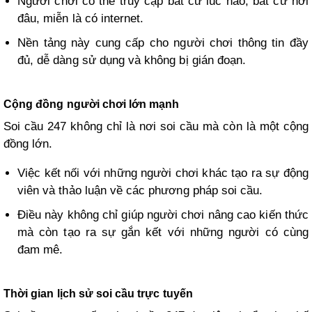
Người chơi có thể truy cập bất cứ lúc nào, bất cứ nơi
đâu, miễn là có internet.
Nền tảng này cung cấp cho người chơi thông tin đầy
đủ, dễ dàng sử dụng và không bị gián đoạn.
Cộng đồng người chơi lớn mạnh
Soi cầu 247 không chỉ là nơi soi cầu mà còn là một cộng
đồng lớn.
Việc kết nối với những người chơi khác tạo ra sự động
viên và thảo luận về các phương pháp soi cầu.
Điều này không chỉ giúp người chơi nâng cao kiến thức
mà còn tạo ra sự gắn kết với những người có cùng
đam mê.
Thời gian lịch sử soi cầu trực tuyến