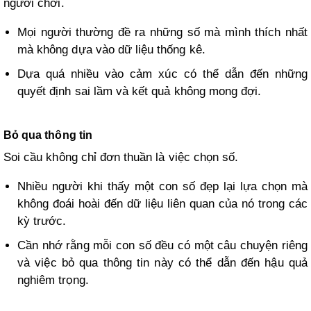
người chơi.
Mọi người thường đề ra những số mà mình thích nhất
mà không dựa vào dữ liệu thống kê.
Dựa quá nhiều vào cảm xúc có thể dẫn đến những
quyết định sai lầm và kết quả không mong đợi.
Bỏ qua thông tin
Soi cầu không chỉ đơn thuần là việc chọn số.
Nhiều người khi thấy một con số đẹp lại lựa chọn mà
không đoái hoài đến dữ liệu liên quan của nó trong các
kỳ trước.
Cần nhớ rằng mỗi con số đều có một câu chuyện riêng
và việc bỏ qua thông tin này có thể dẫn đến hậu quả
nghiêm trọng.