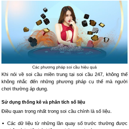
Các phương pháp soi cầu hiệu quả
Khi nói về soi cầu miền trung tại soi cầu 247, không thể
không nhắc đến những phương pháp cụ thể mà người
chơi thường áp dụng.
Sử dụng thống kê và phân tích số liệu
Điều quan trọng nhất trong soi cầu chính là số liệu.
Các dữ liệu từ những lần quay số trước thường được