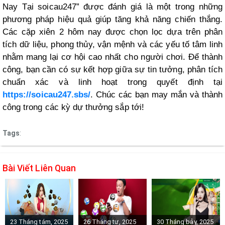
Nay Tại soicau247” được đánh giá là một trong những
phương pháp hiệu quả giúp tăng khả năng chiến thắng.
Các cặp xiên 2 hôm nay được chọn lọc dựa trên phân
tích dữ liệu, phong thủy, vận mệnh và các yếu tố tâm linh
nhằm mang lại cơ hội cao nhất cho người chơi. Để thành
công, bạn cần có sự kết hợp giữa sự tin tưởng, phân tích
chuẩn xác và linh hoạt trong quyết định tại
https://soicau247.sbs/
. Chúc các bạn may mắn và thành
công trong các kỳ dự thưởng sắp tới!
Tags
:
Bài Viết Liên Quan
23 Tháng tám, 2025
26 Tháng tư, 2025
30 Tháng bảy, 2025