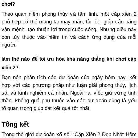
chơi?
Theo quan niệm phong thủy và tâm linh, một cặp xiên 2
phù hợp có thể mang lại may mắn, tài lộc, giúp cân bằng
vận mệnh, tạo thuận lợi trong cuộc sống. Nhưng điều này
còn tùy thuộc vào niềm tin và cách ứng dụng của mỗi
người.
làm thế nào để tối ưu hóa khả năng thắng khi chơi cặp
xiên 2?
Bạn nên phân tích các dự đoán của ngày hôm nay, kết
hợp với các phương pháp như luận giải phong thủy, lịch
số, và kinh nghiệm cá nhân. Ngoài ra, việc giữ vững tinh
thần, không quá phụ thuộc vào các dự đoán cũng là yếu
tố quan trọng giúp đạt kết quả tốt nhất.
Tổng kết
Trong thế giới dự đoán xổ số, “Cặp Xiên 2 Đẹp Nhất Hôm