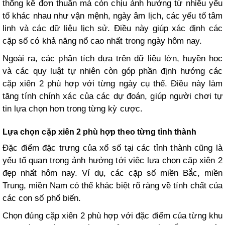
thống kê đơn thuần mà còn chịu ảnh hưởng từ nhiều yếu
tố khác nhau như vận mệnh, ngày âm lịch, các yếu tố tâm
linh và các dữ liệu lịch sử. Điều này giúp xác định các
cặp số có khả năng nổ cao nhất trong ngày hôm nay.
Ngoài ra, các phân tích dựa trên dữ liệu lớn, huyền học
và các quy luật tự nhiên còn góp phần định hướng các
cặp xiên 2 phù hợp với từng ngày cụ thể. Điều này làm
tăng tính chính xác của các dự đoán, giúp người chơi tự
tin lựa chọn hơn trong từng kỳ cược.
Lựa chọn cặp xiên 2 phù hợp theo từng tỉnh thành
Đặc điểm đặc trưng của xổ số tại các tỉnh thành cũng là
yếu tố quan trọng ảnh hưởng tới việc lựa chọn cặp xiên 2
đẹp nhất hôm nay. Ví dụ, các cặp số miền Bắc, miền
Trung, miền Nam có thể khác biệt rõ ràng về tính chất của
các con số phổ biến.
Chọn đúng cặp xiên 2 phù hợp với đặc điểm của từng khu