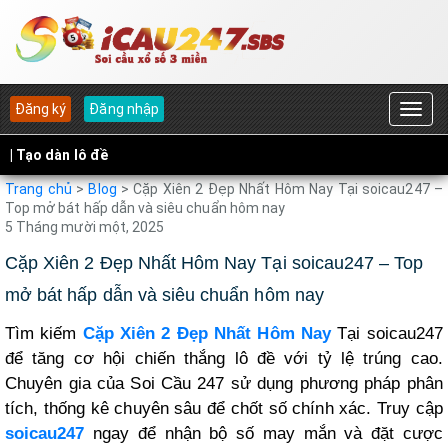
Đăng ký
Đăng nhập
| Tạo dàn lô đề
Trang chủ
>
Blog
>
Cặp Xiên 2 Đẹp Nhất Hôm Nay Tại soicau247 –
Top mở bát hấp dẫn và siêu chuẩn hôm nay
5 Tháng mười một, 2025
Cặp Xiên 2 Đẹp Nhất Hôm Nay Tại soicau247 – Top
mở bát hấp dẫn và siêu chuẩn hôm nay
Tìm kiếm
Cặp Xiên 2 Đẹp Nhất Hôm Nay
Tại soicau247
để tăng cơ hội chiến thắng lô đề với tỷ lệ trúng cao.
Chuyên gia của Soi Cầu 247 sử dụng phương pháp phân
tích, thống kê chuyên sâu để chốt số chính xác. Truy cập
soicau247
ngay để nhận bộ số may mắn và đặt cược