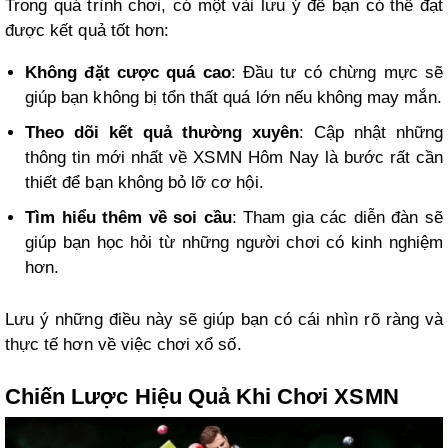
Trong quá trình chơi, có một vài lưu ý để bạn có thể đạt
được kết quả tốt hơn:
Không đặt cược quá cao
: Đầu tư có chừng mực sẽ
giúp bạn không bị tổn thất quá lớn nếu không may mắn.
Theo dõi kết quả thường xuyên
: Cập nhật những
thông tin mới nhất về XSMN Hôm Nay là bước rất cần
thiết để bạn không bỏ lỡ cơ hội.
Tìm hiểu thêm về soi cầu
: Tham gia các diễn đàn sẽ
giúp bạn học hỏi từ những người chơi có kinh nghiệm
hơn.
Lưu ý những điều này sẽ giúp bạn có cái nhìn rõ ràng và
thực tế hơn về việc chơi xổ số.
Chiến Lược Hiệu Quả Khi Chơi XSMN