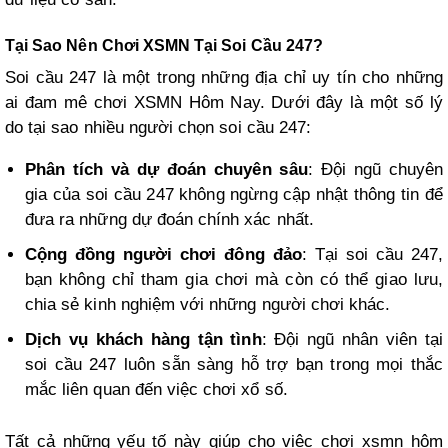
Tại Sao Nên Chơi XSMN Tại Soi Cầu 247?
Soi cầu 247 là một trong những địa chỉ uy tín cho những
ai đam mê chơi XSMN Hôm Nay. Dưới đây là một số lý
do tại sao nhiều người chọn soi cầu 247:
Phân tích và dự đoán chuyên sâu
: Đội ngũ chuyên
gia của soi cầu 247 không ngừng cập nhật thông tin để
đưa ra những dự đoán chính xác nhất.
Cộng đồng người chơi đông đảo
: Tại soi cầu 247,
bạn không chỉ tham gia chơi mà còn có thể giao lưu,
chia sẻ kinh nghiệm với những người chơi khác.
Dịch vụ khách hàng tận tình
: Đội ngũ nhân viên tại
soi cầu 247 luôn sẵn sàng hỗ trợ bạn trong mọi thắc
mắc liên quan đến việc chơi xổ số.
Tất cả những yếu tố này giúp cho việc chơi xsmn hôm